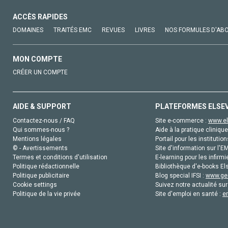
ACCÈS RAPIDES
DOMAINES
TRAITÉS EMC
REVUES
LIVRES
NOS FORMULES D'AB
MON COMPTE
CRÉER UN COMPTE
AIDE & SUPPORT
PLATEFORMES ELSE
Contactez-nous / FAQ
Site e-commerce :
www.el
Qui sommes-nous ?
Aide à la pratique clinique
Mentions légales
Portail pour les institution
© - Avertissements
Site d'information sur l'E
Termes et conditions d'utilisation
E-learning pour les infirmi
Politique rédactionnelle
Bibliothèque d'e-books Els
Politique publicitaire
Blog special IFSI :
www.gen
Cookie settings
Suivez notre actualité sur
Politique de la vie privée
Site d'emploi en santé :
e