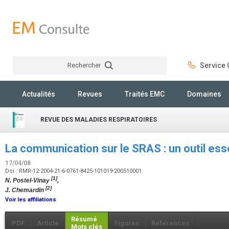
Rechercher
Service C
Rechercher
Actualités
Revues
Traités EMC
Domaines
REVUE DES MALADIES RESPIRATOIRES
La communication sur le SRAS : un outil ess
17/04/08
Doi : RMR-12-2004-21-6-0761-8425-101019-200510001
[1]
N. Postel-Vinay
,
[2]
J. Chemardin
Voir les affiliations
Résumé
PDF
Article
Figures
Références
Mots clés