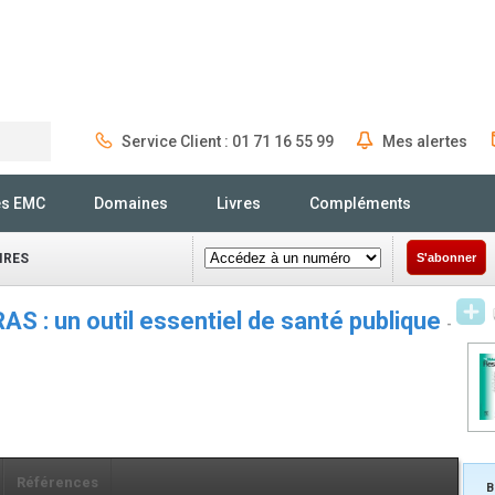
Service Client : 01 71 16 55 99
Mes alertes
Rechercher
és EMC
Domaines
Livres
Compléments
IRES
S'abonner
AS : un outil essentiel de santé publique
-
Références
B