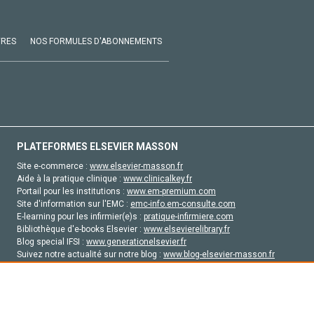
VRES
NOS FORMULES D'ABONNEMENTS
PLATEFORMES ELSEVIER MASSON
Site e-commerce :
www.elsevier-masson.fr
Aide à la pratique clinique :
www.clinicalkey.fr
Portail pour les institutions :
www.em-premium.com
Site d'information sur l'EMC :
emc-info.em-consulte.com
E-learning pour les infirmier(e)s :
pratique-infirmiere.com
Bibliothèque d'e-books Elsevier :
www.elsevierelibrary.fr
Blog special IFSI :
www.generationelsevier.fr
Suivez notre actualité sur notre blog :
www.blog-elsevier-masson.fr
Site d'emploi en santé :
emploisante.com