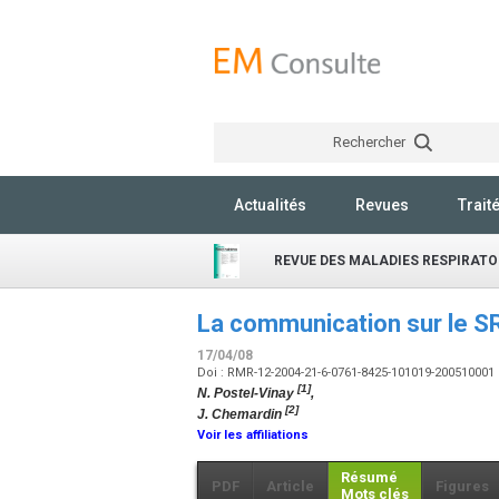
Rechercher
Actualités
Revues
Trait
REVUE DES MALADIES RESPIRATO
La communication sur le SR
17/04/08
Doi : RMR-12-2004-21-6-0761-8425-101019-200510001
[1]
N. Postel-Vinay
,
[2]
J. Chemardin
Voir les affiliations
Résumé
PDF
Article
Figures
Mots clés