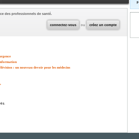
p
ce des professionnels de santé.
connectez-vous
ou
créez un compte
 urgence
'information
télévision : un nouveau devoir pour les médecins
»
vés.