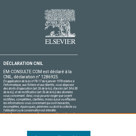
DÉCLARATION CNIL
EM-CONSULTE.COM est déclaré à la
CNIL, déclaration n° 1286925.
En application de la loi nº78-17 du 6 janvier 1978 relative à
l'informatique, aux fichiers et aux libertés, vous disposez
des droits d'opposition (art.26 de la loi), d'accès (art.34 à 38
de la loi), et de rectification (art.36 de la loi) des données
vous concernant. Ainsi, vous pouvez exiger que soient
rectifiées, complétées, clarifiées, mises à jour ou effacées
les informations vous concernant qui sont inexactes,
incomplètes, équivoques, périmées ou dont la collecte ou
l'utilisation ou la conservation est interdite.
Les informations personnelles concernant les visiteurs de
notre site, y compris leur identité, sont confidentielles.
Le responsable du site s'engage sur l'honneur à respecter
les conditions légales de confidentialité applicables en
France et à ne pas divulguer ces informations à des tiers.