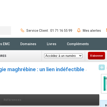
Service Client : 01 71 16 55 99
Mes alertes
Rechercher
és EMC
Domaines
Livres
Compléments
IRES
S'abonner
e maghrébine : un lien indéfectible
-
Références
B