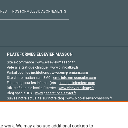
VRES
NOS FORMULES D'ABONNEMENTS
PLATEFORMES ELSEVIER MASSON
Site e-commerce :
www.elsevier-masson.fr
Aide à la pratique clinique :
www.clinicalkey.fr
Portail pour les institutions :
www.em-premium.com
Site d'information sur l'EMC :
emc-info.em-consulte.com
E-learning pour les infirmier(e)s :
pratique-infirmiere.com
Bibliothèque d'e-books Elsevier :
www.elsevierelibrary.fr
Blog special IFSI :
www.generationelsevier.fr
Suivez notre actualité sur notre blog :
www.blog-elsevier-masson.fr
Site d'emploi en santé :
emploisante.com
te work. We may also use additional cookies to