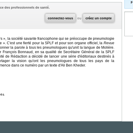
p
ce des professionnels de santé.
connectez-vous
ou
créez un compte
s », la société savante francophone qui se préoccupe de pneumologie
e ». C'est une fierté pour la SPLF et pour son organe officiel, la
Revue
donner la parole à tous les pneumologues qu'unit la langue de Molière.
du Pr François Bonnaud, en sa qualité de Secrétaire Général de la SPLF
ité de Rédaction a décidé de lancer une série d'éditoriaux destinés à
tager la vision qu'ont les pneumologues de tous les pays de la
ommence dans ce numéro par un texte d'Ali Ben Kheder.
vés.