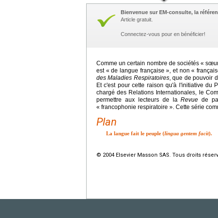
Bienvenue sur EM-consulte, la référen
Article gratuit.
Connectez-vous pour en bénéficier!
Comme un certain nombre de sociétés « sœur
est « de langue française », et non « français
des Maladies Respiratoires
, que de pouvoir 
Et c'est pour cette raison qu'à l'initiative 
chargé des Relations Internationales, le Com
permettre aux lecteurs de la
Revue
de par
« francophonie respiratoire ». Cette série c
Plan
La langue fait le peuple (
lingua gentem facit
).
© 2004 Elsevier Masson SAS. Tous droits réser