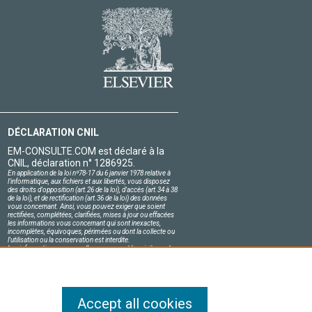
DÉCLARATION CNIL
EM-CONSULTE.COM est déclaré à la
CNIL, déclaration n° 1286925.
En application de la loi nº78-17 du 6 janvier 1978 relative à
l'informatique, aux fichiers et aux libertés, vous disposez
des droits d'opposition (art.26 de la loi), d'accès (art.34 à 38
de la loi), et de rectification (art.36 de la loi) des données
vous concernant. Ainsi, vous pouvez exiger que soient
rectifiées, complétées, clarifiées, mises à jour ou effacées
les informations vous concernant qui sont inexactes,
incomplètes, équivoques, périmées ou dont la collecte ou
l'utilisation ou la conservation est interdite.
Les informations personnelles concernant les visiteurs de
notre site, y compris leur identité, sont confidentielles.
Le responsable du site s'engage sur l'honneur à respecter
les conditions légales de confidentialité applicables en
France et à ne pas divulguer ces informations à des tiers.
Accept all cookies