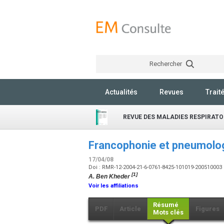
Rechercher
Actualités
Revues
Trait
REVUE DES MALADIES RESPIRATO
Francophonie et pneumologi
17/04/08
Doi : RMR-12-2004-21-6-0761-8425-101019-200510003
[1]
A. Ben Kheder
Voir les affiliations
Résumé
PDF
Article
Figures
Mots clés