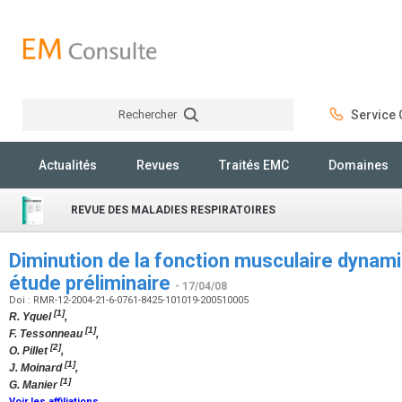
Rechercher
Service C
Rechercher
Actualités
Revues
Traités EMC
Domaines
REVUE DES MALADIES RESPIRATOIRES
Diminution de la fonction musculaire dynam
étude préliminaire
- 17/04/08
Doi : RMR-12-2004-21-6-0761-8425-101019-200510005
[1]
R. Yquel
,
[1]
F. Tessonneau
,
[2]
O. Pillet
,
[1]
J. Moinard
,
[1]
G. Manier
Voir les affiliations