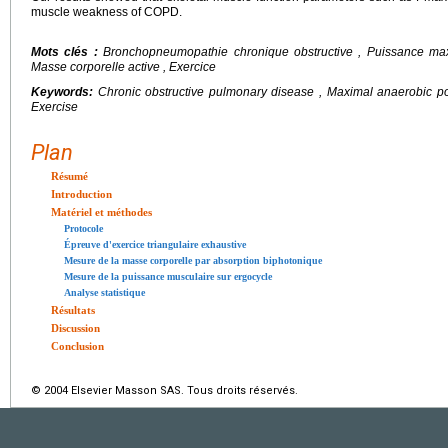
muscle weakness of COPD.
Mots clés :
Bronchopneumopathie chronique obstructive , Puissance maxi
Masse corporelle active , Exercice
Keywords:
Chronic obstructive pulmonary disease , Maximal anaerobic pow
Exercise
Plan
Résumé
Introduction
Matériel et méthodes
Protocole
Épreuve d'exercice triangulaire exhaustive
Mesure de la masse corporelle par absorption biphotonique
Mesure de la puissance musculaire sur ergocycle
Analyse statistique
Résultats
Discussion
Conclusion
© 2004 Elsevier Masson SAS. Tous droits réservés.