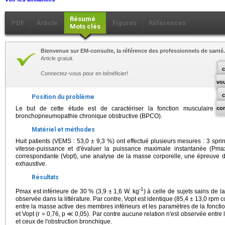
Résumé
PDF
Article
Figures
Références
Mots clés
Bienvenue sur EM-consulte, la référence des professionnels de santé.
Article gratuit.
c
Connectez-vous pour en bénéficier!
vo
Position du problème
Le but de cette étude est de caractériser la fonction musculaire d
co
bronchopneumopathie chronique obstructive (BPCO).
Matériel et méthodes
Huit patients (VEMS : 53,0 ± 9,3 %) ont effectué plusieurs mesures : 3 sprints
vitesse-puissance et d'évaluer la puissance maximale instantanée (Pma
correspondante (Vopt), une analyse de la masse corporelle, une épreuve d
exhaustive.
Résultats
-1
Pmax est inférieure de 30 % (3,9 ± 1,6 W. kg
) à celle de sujets sains de 
observée dans la littérature. Par contre, Vopt est identique (85,4 ± 13,0 rpm c
entre la masse active des membres inférieurs et les paramètres de la foncti
et Vopt (r = 0,76, p ≪ 0,05). Par contre aucune relation n'est observée entre
et ceux de l'obstruction bronchique.