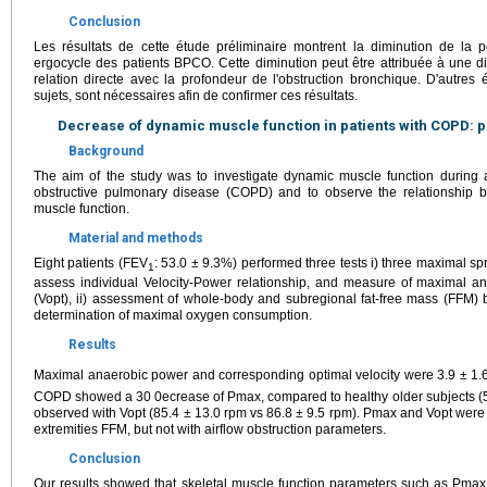
Conclusion
Les résultats de cette étude préliminaire montrent la diminution de la
ergocycle des patients BPCO. Cette diminution peut être attribuée à une 
relation directe avec la profondeur de l'obstruction bronchique. D'autre
sujets, sont nécessaires afin de confirmer ces résultats.
Decrease of dynamic muscle function in patients with COPD: p
Background
The aim of the study was to investigate dynamic muscle function during al
obstructive pulmonary disease (COPD) and to observe the relationship 
muscle function.
Material and methods
Eight patients (FEV
: 53.0 ± 9.3%) performed three tests i) three maximal sp
1
assess individual Velocity-Power relationship, and measure of maximal an
(Vopt), ii) assessment of whole-body and subregional fat-free mass (FFM) b
determination of maximal oxygen consumption.
Results
Maximal anaerobic power and corresponding optimal velocity were 3.9 ± 1.
COPD showed a 30 0ecrease of Pmax, compared to healthy older subjects (5
observed with Vopt (85.4 ± 13.0 rpm vs 86.8 ± 9.5 rpm). Pmax and Vopt were h
extremities FFM, but not with airflow obstruction parameters.
Conclusion
Our results showed that skeletal muscle function parameters such as Pmax