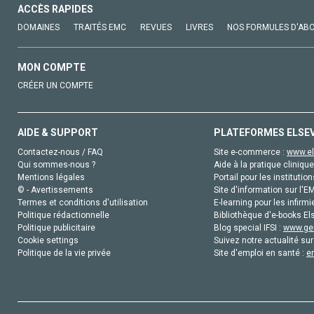
ACCÈS RAPIDES
DOMAINES
TRAITÉS EMC
REVUES
LIVRES
NOS FORMULES D'AB
MON COMPTE
CRÉER UN COMPTE
AIDE & SUPPORT
PLATEFORMES ELSE
Contactez-nous / FAQ
Site e-commerce :
www.el
Qui sommes-nous ?
Aide à la pratique clinique
Mentions légales
Portail pour les institution
© - Avertissements
Site d'information sur l'E
Termes et conditions d'utilisation
E-learning pour les infirmi
Politique rédactionnelle
Bibliothèque d'e-books Els
Politique publicitaire
Blog special IFSI :
www.gen
Cookie settings
Suivez notre actualité sur
Politique de la vie privée
Site d'emploi en santé :
e