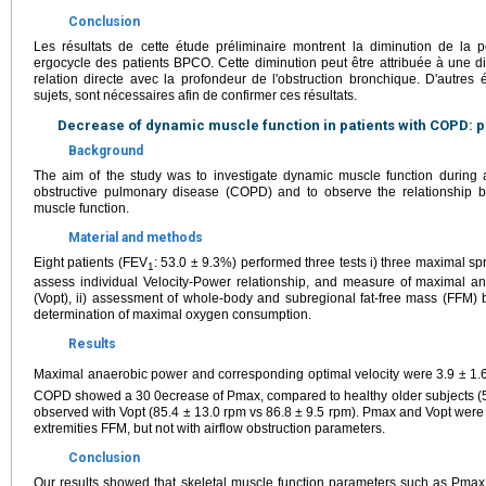
Conclusion
Les résultats de cette étude préliminaire montrent la diminution de la
ergocycle des patients BPCO. Cette diminution peut être attribuée à une 
relation directe avec la profondeur de l'obstruction bronchique. D'autre
sujets, sont nécessaires afin de confirmer ces résultats.
Decrease of dynamic muscle function in patients with COPD: p
Background
The aim of the study was to investigate dynamic muscle function during al
obstructive pulmonary disease (COPD) and to observe the relationship 
muscle function.
Material and methods
Eight patients (FEV
: 53.0 ± 9.3%) performed three tests i) three maximal sp
1
assess individual Velocity-Power relationship, and measure of maximal an
(Vopt), ii) assessment of whole-body and subregional fat-free mass (FFM) b
determination of maximal oxygen consumption.
Results
Maximal anaerobic power and corresponding optimal velocity were 3.9 ± 1.
COPD showed a 30 0ecrease of Pmax, compared to healthy older subjects (5
observed with Vopt (85.4 ± 13.0 rpm vs 86.8 ± 9.5 rpm). Pmax and Vopt were h
extremities FFM, but not with airflow obstruction parameters.
Conclusion
Our results showed that skeletal muscle function parameters such as Pmax