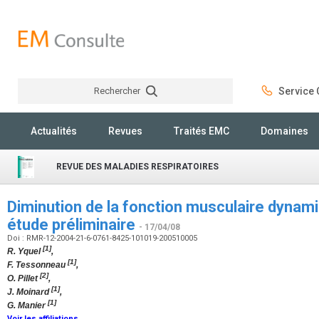
Rechercher
Service C
Rechercher
Actualités
Revues
Traités EMC
Domaines
REVUE DES MALADIES RESPIRATOIRES
Diminution de la fonction musculaire dynam
étude préliminaire
- 17/04/08
Doi : RMR-12-2004-21-6-0761-8425-101019-200510005
[1]
R. Yquel
,
[1]
F. Tessonneau
,
[2]
O. Pillet
,
[1]
J. Moinard
,
[1]
G. Manier
Voir les affiliations