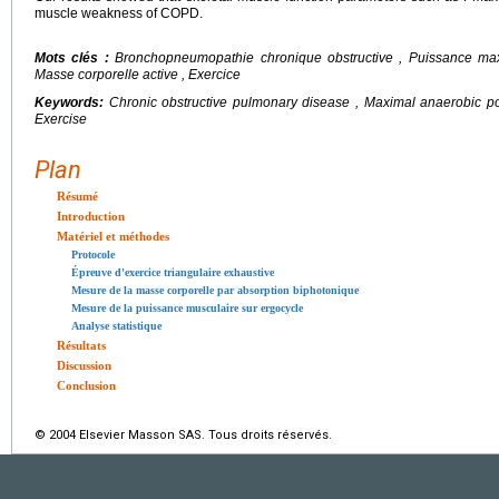
muscle weakness of COPD.
Mots clés :
Bronchopneumopathie chronique obstructive , Puissance maxi
Masse corporelle active , Exercice
Keywords:
Chronic obstructive pulmonary disease , Maximal anaerobic pow
Exercise
Plan
Résumé
Introduction
Matériel et méthodes
Protocole
Épreuve d'exercice triangulaire exhaustive
Mesure de la masse corporelle par absorption biphotonique
Mesure de la puissance musculaire sur ergocycle
Analyse statistique
Résultats
Discussion
Conclusion
© 2004 Elsevier Masson SAS. Tous droits réservés.