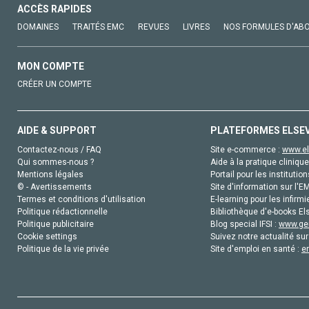
ACCÈS RAPIDES
DOMAINES
TRAITÉS EMC
REVUES
LIVRES
NOS FORMULES D'AB
MON COMPTE
CRÉER UN COMPTE
AIDE & SUPPORT
PLATEFORMES ELSE
Contactez-nous / FAQ
Site e-commerce :
www.el
Qui sommes-nous ?
Aide à la pratique clinique
Mentions légales
Portail pour les institution
© - Avertissements
Site d'information sur l'E
Termes et conditions d'utilisation
E-learning pour les infirmi
Politique rédactionnelle
Bibliothèque d'e-books Els
Politique publicitaire
Blog special IFSI :
www.gen
Cookie settings
Suivez notre actualité sur
Politique de la vie privée
Site d'emploi en santé :
e