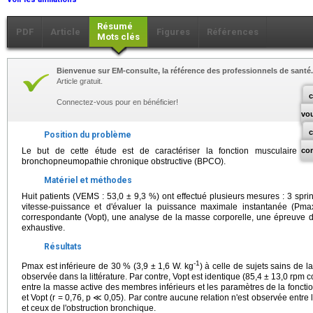
Résumé
PDF
Article
Figures
Références
Mots clés
Bienvenue sur EM-consulte, la référence des professionnels de santé.
Article gratuit.
c
Connectez-vous pour en bénéficier!
vo
Position du problème
Le but de cette étude est de caractériser la fonction musculaire d
co
bronchopneumopathie chronique obstructive (BPCO).
Matériel et méthodes
Huit patients (VEMS : 53,0 ± 9,3 %) ont effectué plusieurs mesures : 3 sprints
vitesse-puissance et d'évaluer la puissance maximale instantanée (Pma
correspondante (Vopt), une analyse de la masse corporelle, une épreuve d
exhaustive.
Résultats
-1
Pmax est inférieure de 30 % (3,9 ± 1,6 W. kg
) à celle de sujets sains de 
observée dans la littérature. Par contre, Vopt est identique (85,4 ± 13,0 rpm c
entre la masse active des membres inférieurs et les paramètres de la foncti
et Vopt (r = 0,76, p ≪ 0,05). Par contre aucune relation n'est observée entre
et ceux de l'obstruction bronchique.