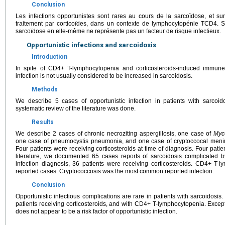
Conclusion
Les infections opportunistes sont rares au cours de la sarcoïdose, et su
traitement par corticoïdes, dans un contexte de lymphocytopénie TCD4. Sa
sarcoïdose en elle-même ne représente pas un facteur de risque infectieux.
Opportunistic infections and sarcoidosis
Introduction
In spite of CD4+ T-lymphocytopenia and corticosteroids-induced immune 
infection is not usually considered to be increased in sarcoidosis.
Methods
We describe 5 cases of opportunistic infection in patients with sarco
systematic review of the literature was done.
Results
We describe 2 cases of chronic necroziting aspergillosis, one case of
Myc
one case of pneumocystis pneumonia, and one case of cryptoccocal meningit
Four patients were receiving corticosteroids at time of diagnosis. Four pat
literature, we documented 65 cases reports of sarcoidosis complicated by 
infection diagnosis, 36 patients were receiving corticosteroids. CD4+ T-
reported cases. Cryptococcosis was the most common reported infection.
Conclusion
Opportunistic infectious complications are rare in patients with sarcoidosis.
patients receiving corticosteroids, and with CD4+ T-lymphocytopenia. Except 
does not appear to be a risk factor of opportunistic infection.