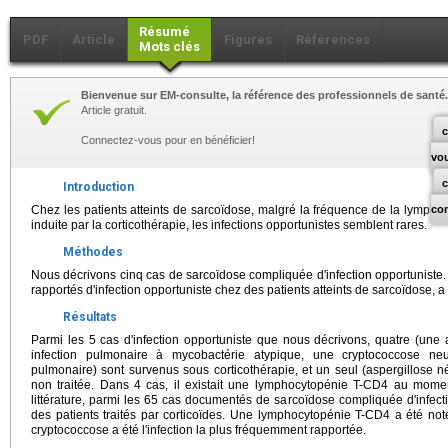
Résumé
PDF
Article
Figures
Références
Mots clés
Bienvenue sur EM-consulte, la référence des professionnels de santé.
Article gratuit.
c
Connectez-vous pour en bénéficier!
vo
Introduction
Chez les patients atteints de sarcoïdose, malgré la fréquence de la lymph
co
induite par la corticothérapie, les infections opportunistes semblent rares.
Méthodes
Nous décrivons cinq cas de sarcoïdose compliquée d'infection opportuniste
rapportés d'infection opportuniste chez des patients atteints de sarcoïdose, a 
Résultats
Parmi les 5 cas d'infection opportuniste que nous décrivons, quatre (une
infection pulmonaire à mycobactérie atypique, une cryptococcose n
pulmonaire) sont survenus sous corticothérapie, et un seul (aspergillose 
non traitée. Dans 4 cas, il existait une lymphocytopénie T-CD4 au moment
littérature, parmi les 65 cas documentés de sarcoïdose compliquée d'infect
des patients traités par corticoïdes. Une lymphocytopénie T-CD4 a été no
cryptococcose a été l'infection la plus fréquemment rapportée.