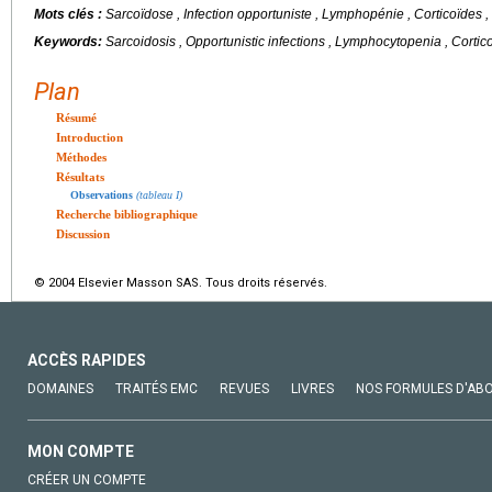
Mots clés :
Sarcoïdose , Infection opportuniste , Lymphopénie , Corticoïdes 
Keywords:
Sarcoidosis , Opportunistic infections , Lymphocytopenia , Cortic
Plan
Résumé
Introduction
Méthodes
Résultats
Observations
(tableau I)
Recherche bibliographique
Discussion
© 2004 Elsevier Masson SAS. Tous droits réservés.
ACCÈS RAPIDES
DOMAINES
TRAITÉS EMC
REVUES
LIVRES
NOS FORMULES D'AB
MON COMPTE
CRÉER UN COMPTE