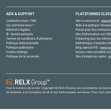
AIDE & SUPPORT
PLATEFORMES ELSE
Contactez-nous / FAQ
Site e-commerce :
www.el
Qui sommes-nous ?
Aide à la pratique clinique
Mentions légales
Portail pour les institution
© - Avertissements
Site d'information sur l'E
Termes et conditions d'utilisation
E-learning pour les infirmi
Politique rédactionnelle
Bibliothèque d'e-books Els
Politique publicitaire
Blog special IFSI :
www.gen
Cookie settings
Suivez notre actualité sur
Politique de la vie privée
Site d'emploi en santé :
e
Tout le contenu de ce site: Copyright © 2026 Elsevier, ses concédants de licence e
de données, a la formation en IA et aux technologies similaires. Pour tout con