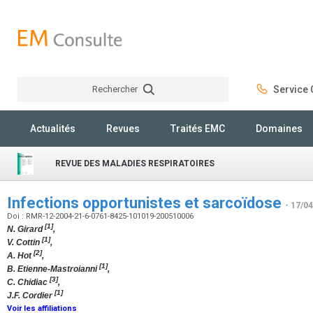
Rechercher
Service C
Rechercher
Actualités
Revues
Traités EMC
Domaines
REVUE DES MALADIES RESPIRATOIRES
Infections opportunistes et sarcoïdose
- 17/0
Doi : RMR-12-2004-21-6-0761-8425-101019-200510006
[1]
N. Girard
,
[1]
V. Cottin
,
[2]
A. Hot
,
[1]
B. Etienne-Mastroianni
,
[3]
C. Chidiac
,
[1]
J.F. Cordier
Voir les affiliations