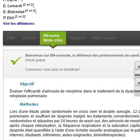
P. Carré
,
[1 et 2]
E. Lemarié
,
[1 et 2]
E. Boissinot
,
[1 et 2]
P. Diot
Voir les affiliations
Résumé
PDF
Article
Figures
Références
Mots clés
Bienvenue sur EM-consulte, la référence des professionnels de santé.
Article gratuit.
c
Connectez-vous pour en bénéficier!
vo
Objectif
Évaluer l'efficacité d'aérosols de morphine dans le traitement de la dyspnée
co
néoplasie pulmonaire.
Méthodes
Lors d'une étude pilote randomisée en
cross over
et double aveugle, 12 pa
pulmonaire et souffrant de dyspnée malgré les traitements conventionnels
randomisées et séparées par 24 heures de
wash out
, des aérosols de morph
après chaque nébulisation, la fréquence respiratoire et la saturation capi
dyspnée était quantifiée à l'aide d'une échelle visuelle analogique par le pat
internes, étudiants, infirmières, aides-soignantes, kinésithérapeutes).