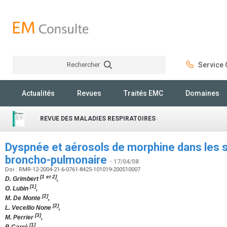
Rechercher
Service C
Rechercher
Actualités
Revues
Traités EMC
Domaines
REVUE DES MALADIES RESPIRATOIRES
Dyspnée et aérosols de morphine dans les so
broncho-pulmonaire
- 17/04/08
Doi : RMR-12-2004-21-6-0761-8425-101019-200510007
[1 et 2]
D. Grimbert
,
[1]
O. Lubin
,
[2]
M. De Monte
,
[2]
L. Vecellio None
,
[3]
M. Perrier
,
[1]