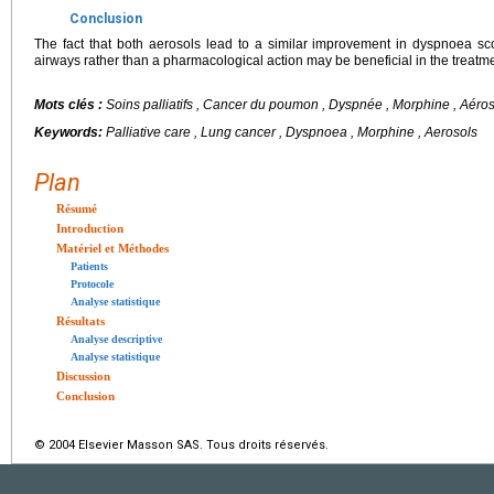
Conclusion
The fact that both aerosols lead to a similar improvement in dyspnoea sco
airways rather than a pharmacological action may be beneficial in the treatmen
Mots clés :
Soins palliatifs , Cancer du poumon , Dyspnée , Morphine , Aéro
Keywords:
Palliative care , Lung cancer , Dyspnoea , Morphine , Aerosols
Plan
Résumé
Introduction
Matériel et Méthodes
Patients
Protocole
Analyse statistique
Résultats
Analyse descriptive
Analyse statistique
Discussion
Conclusion
© 2004 Elsevier Masson SAS. Tous droits réservés.