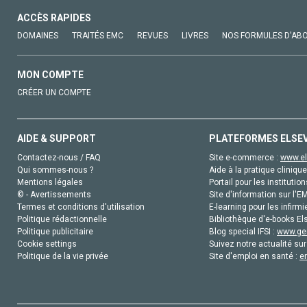
ACCÈS RAPIDES
DOMAINES
TRAITÉS EMC
REVUES
LIVRES
NOS FORMULES D'AB
MON COMPTE
CRÉER UN COMPTE
AIDE & SUPPORT
PLATEFORMES ELSE
Contactez-nous / FAQ
Site e-commerce :
www.el
Qui sommes-nous ?
Aide à la pratique clinique
Mentions légales
Portail pour les institution
© - Avertissements
Site d'information sur l'E
Termes et conditions d'utilisation
E-learning pour les infirmi
Politique rédactionnelle
Bibliothèque d'e-books Els
Politique publicitaire
Blog special IFSI :
www.gen
Cookie settings
Suivez notre actualité sur
Politique de la vie privée
Site d'emploi en santé :
e