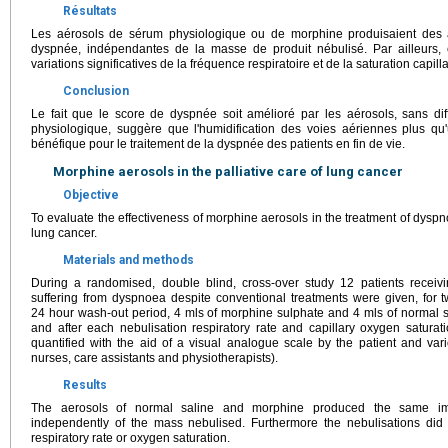
Résultats
Les aérosols de sérum physiologique ou de morphine produisaient des a
dyspnée, indépendantes de la masse de produit nébulisé. Par ailleurs, 
variations significatives de la fréquence respiratoire et de la saturation capil
Conclusion
Le fait que le score de dyspnée soit amélioré par les aérosols, sans di
physiologique, suggère que l'humidification des voies aériennes plus qu'
bénéfique pour le traitement de la dyspnée des patients en fin de vie.
Morphine aerosols in the palliative care of lung cancer
Objective
To evaluate the effectiveness of morphine aerosols in the treatment of dyspnoe
lung cancer.
Materials and methods
During a randomised, double blind, cross-over study 12 patients receivi
suffering from dyspnoea despite conventional treatments were given, for 
24 hour wash-out period, 4 mls of morphine sulphate and 4 mls of normal sa
and after each nebulisation respiratory rate and capillary oxygen satu
quantified with the aid of a visual analogue scale by the patient and vari
nurses, care assistants and physiotherapists).
Results
The aerosols of normal saline and morphine produced the same im
independently of the mass nebulised. Furthermore the nebulisations did
respiratory rate or oxygen saturation.