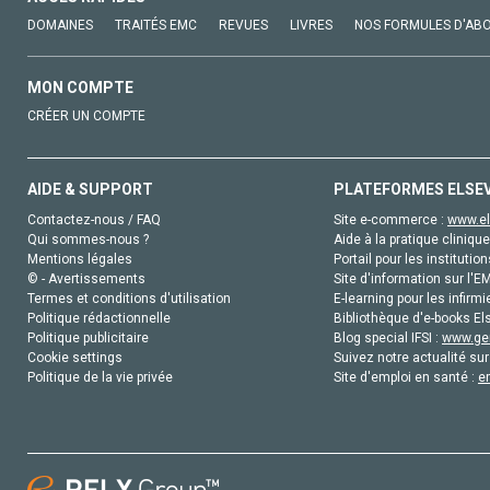
DOMAINES
TRAITÉS EMC
REVUES
LIVRES
NOS FORMULES D'AB
MON COMPTE
CRÉER UN COMPTE
AIDE & SUPPORT
PLATEFORMES ELSE
Contactez-nous / FAQ
Site e-commerce :
www.el
Qui sommes-nous ?
Aide à la pratique clinique
Mentions légales
Portail pour les institution
© - Avertissements
Site d'information sur l'E
Termes et conditions d'utilisation
E-learning pour les infirmi
Politique rédactionnelle
Bibliothèque d'e-books Els
Politique publicitaire
Blog special IFSI :
www.gen
Cookie settings
Suivez notre actualité sur
Politique de la vie privée
Site d'emploi en santé :
e