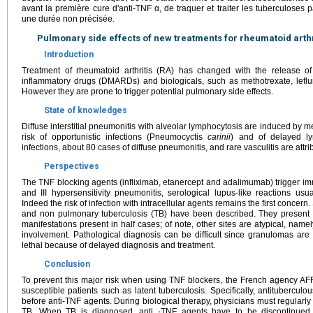
avant la première cure d'anti-TNF α, de traquer et traiter les tuberculoses 
une durée non précisée.
Pulmonary side effects of new treatments for rheumatoid arthr
Introduction
Treatment of rheumatoid arthritis (RA) has changed with the release of 
inflammatory drugs (DMARDs) and biologicals, such as methotrexate, leflu
However they are prone to trigger potential pulmonary side effects.
State of knowledges
Diffuse interstitial pneumonitis with alveolar lymphocytosis are induced by m
risk of opportunistic infections (Pneumocyctis
carinii
) and of delayed ly
infections, about 80 cases of diffuse pneumonitis, and rare vasculitis are attri
Perspectives
The TNF blocking agents (infliximab, etanercept and adalimumab) trigger im
and III hypersensitivity pneumonitis, serological lupus-like reactions usua
Indeed the risk of infection with intracellular agents remains the first conce
and non pulmonary tuberculosis (TB) have been described. They present 
manifestations present in half cases; of note, other sites are atypical, nam
involvement. Pathological diagnosis can be difficult since granulomas ar
lethal because of delayed diagnosis and treatment.
Conclusion
To prevent this major risk when using TNF blockers, the French agency 
susceptible patients such as latent tuberculosis. Specifically, antitubercul
before anti-TNF agents. During biological therapy, physicians must regularl
TB. When TB is diagnosed, anti -TNF agents have to be discontinued, p