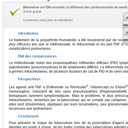
Bienvenue sur EM-consulte, la référence des professionnels de santé.
Article gratuit.
c
Connectez-vous pour en bénéficier!
vo
Introduction
Le traitement de la polyarthrite rhumatoïde a été bouleversé par de no
co
plus efficaces tels que le méthotrexate, le léflunomide et les anti-TNF α. I
complications pulmonaires.
État des connaissances
Le méthotrexate induit des pneumopathies infiltrantes diffuses (PID) lymph
opportunistes (pneumocystose) et de lymphomes différés. Le léflunomide est
à germes intracellulaires, de plusieurs dizaines de cas de PID et de rares vas
Perspectives
®
®
Les agents anti-TNF α (l'infliximab ou Rémicade
, l'étanercept ou Enbrel
immunogène, induisent de très rares pneumopathies d'hypersensibilit
biologiques rarement symptomatiques. Mais le problème, le plus préoccup
intracellulaires, dominées par la tuberculose qui se compte par centaines
elles sont disséminées, atypiques par leurs localisations, peu granulomateu
reconnues que tardivement.
Conclusions
Pour prévenir le risque de tuberculose lors de la prescription d'agen
dépister les sujets à risque, de les traiter comme des tuberculoses latentes