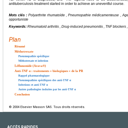
antituberculosis treatment started in order to achieve an uneventful course.
Mots clés :
Polyarthrite rhumatoïde , Pneumopathie médicamenteuse , Agent
opportuniste
Keywords:
Rheumatoid arthritis , Drug-induced pneumonitis , TNF blockers , 
Plan
Résumé
Méthotrexate
Pneumopathie spécifique
Méthotrexate et infection
Léflunomide (Arava®)
Anti-TNF α : traitements « biologiques » de la PR
Rappel pharmacologique
Pneumopathies spécifiques des anti-TNF α
Infections et anti-TNF α
Autres pathologies induites par les anti-TNF α
Conclusion
© 2004 Elsevier Masson SAS. Tous droits réservés.
ACCÈS RAPIDES