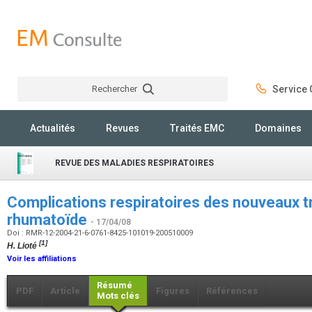
Rechercher
Service C
Rechercher
Actualités
Revues
Traités EMC
Domaines
REVUE DES MALADIES RESPIRATOIRES
Complications respiratoires des nouveaux t
rhumatoïde
- 17/04/08
Doi : RMR-12-2004-21-6-0761-8425-101019-200510009
[1]
H. Lioté
Voir les affiliations
Résumé
PDF
Article
Figures
Références
Mots clés