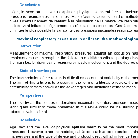
Conclusion
L'âge, le sexe ou le niveau d'aptitude physique semblent être les facteu
pressions respiratoires maximales. Mais d'autres facteurs d'ordre méth
niveau d'entraînement de l'enfant à la réalisation de la manœuvre respirato
utilisés vont influencer également les résultats des mesures. Ces facteurs
diminuer le plus possible la variabilité des pressions maximales respiratoires
Maximal respiratory pressures in children: the methodologica
Introduction
Measurement of maximal respiratory pressures against an occlusion ha
respiratory muscle strength in the follow up of children with respiratory dise
the main test for diagnosing respiratory muscle involvement and the degree o
State of knowledges
The interpretation of the results is difficult on account of variability of the
The aim of this article is to present, in the form of a literature review, the
determining factors as well as the advantages and limitations of these meas
Perspectives
The use by all the centres undertaking maximal respiratory pressure meas
techniques similar to those presented in this revue could be the starting p
reference values for all.
Conclusion
Age, sex and the level of physical aptitude seem to be the most importa
pressures. However, other methodological factors such as co-operation, traini
manoeuvres and the type of device and protocol used, will all influence the 