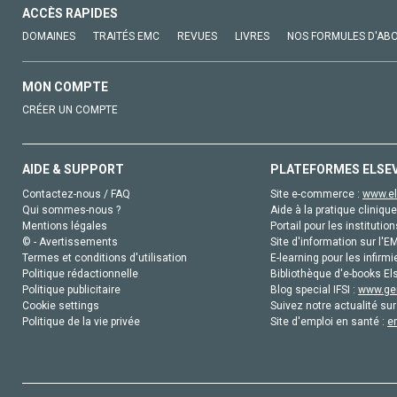
ACCÈS RAPIDES
DOMAINES
TRAITÉS EMC
REVUES
LIVRES
NOS FORMULES D'AB
MON COMPTE
CRÉER UN COMPTE
AIDE & SUPPORT
PLATEFORMES ELSE
Contactez-nous / FAQ
Site e-commerce :
www.el
Qui sommes-nous ?
Aide à la pratique clinique
Mentions légales
Portail pour les institution
© - Avertissements
Site d'information sur l'E
Termes et conditions d'utilisation
E-learning pour les infirmi
Politique rédactionnelle
Bibliothèque d'e-books Els
Politique publicitaire
Blog special IFSI :
www.gen
Cookie settings
Suivez notre actualité sur
Politique de la vie privée
Site d'emploi en santé :
e