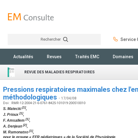
Rechercher
Service C
Rechercher
Actualités
Revues
Traités EMC
Domaines
REVUE DES MALADIES RESPIRATOIRES
Pressions respiratoires maximales chez l'en
méthodologiques
- 17/04/08
Doi : RMR-12-2004-21-6-0761-8425-101019-200510010
[1]
S. Matecki
,
[1]
J. Prioux
,
[1]
F. Amsallem
,
[2]
A. Denjean
,
[1]
M. Ramonatxo
,
pour le groupe « EFR pédiatriques » de la Société de Physiologie