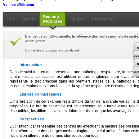
Voir les affiliations
Résumé
PDF
Article
Figures
Références
Mots clés
Bienvenue sur EM-consulte, la référence des professionnels de santé.
Article gratuit.
c
Connectez-vous pour en bénéficier!
vo
Introduction
Dans le suivi des enfants présentant une pathologie respiratoire, la mesur
co
contre résistance occluse est utilisée depuis longtemps pour évaluer la
représente le test principal dans les premiers stades de la pathologie, 
muscles respiratoires dans l'atteinte du système respiratoire et évaluer le degr
État des connaissances
L'interprétation de cet examen reste difficile du fait de la grande variabilit
proposées. Le but de cet article est de présenter sous forme d'une revue d
disponibles, les différents facteurs déterminants ainsi que les avantages et le
Perspectives
L'utilisation, par l'ensemble des centres qui effectuent la mesure des pressio
d'un même cahier des charges méthodologique tel celui présenté dans cette r
l'obtention ultérieure de normes identiques pour tous.