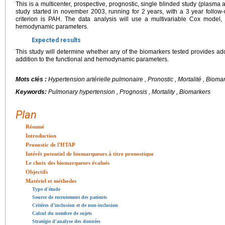
This is a multicenter, prospective, prognostic, single blinded study (plasma
study started in november 2003, running for 2 years, with a 3 year follow-
criterion is PAH. The data analysis will use a multivariable Cox model, 
hemodynamic parameters.
Expected results
This study will determine whether any of the biomarkers tested provides add
addition to the functional and hemodynamic parameters.
Mots clés :
Hypertension artérielle pulmonaire , Pronostic , Mortalité , Biom
Keywords:
Pulmonary hypertension , Prognosis , Mortality , Biomarkers
Plan
Résumé
Introduction
Pronostic de l'HTAP
Intérêt potentiel de biomarqueurs à titre pronostique
Le choix des biomarqueurs évalués
Objectifs
Matériel et méthodes
Type d'étude
Source de recrutement des patients
Critères d'inclusion et de non-inclusion
Calcul du nombre de sujets
Stratégie d'analyse des données