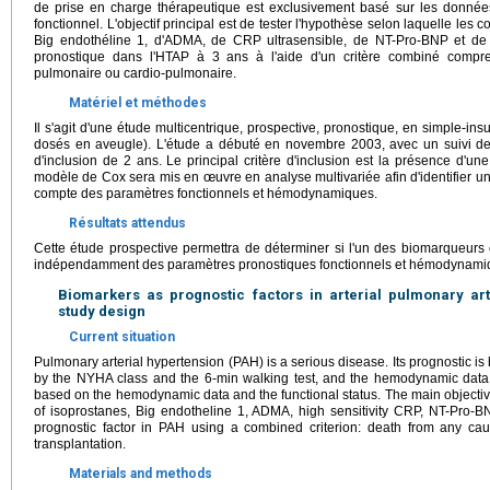
de prise en charge thérapeutique est exclusivement basé sur les donnée
fonctionnel. L'objectif principal est de tester l'hypothèse selon laquelle les
Big endothéline 1, d'ADMA, de CRP ultrasensible, de NT-Pro-BNP et de 
pronostique dans l'HTAP à 3 ans à l'aide d'un critère combiné comprena
pulmonaire ou cardio-pulmonaire.
Matériel et méthodes
Il s'agit d'une étude multicentrique, prospective, pronostique, en simple-ins
dosés en aveugle). L'étude a débuté en novembre 2003, avec un suivi de
d'inclusion de 2 ans. Le principal critère d'inclusion est la présence d'un
modèle de Cox sera mis en œuvre en analyse multivariée afin d'identifier un
compte des paramètres fonctionnels et hémodynamiques.
Résultats attendus
Cette étude prospective permettra de déterminer si l'un des biomarqueurs 
indépendamment des paramètres pronostiques fonctionnels et hémodynami
Biomarkers as prognostic factors in arterial pulmonary art
study design
Current situation
Pulmonary arterial hypertension (PAH) is a serious disease. Its prognostic is 
by the NYHA class and the 6-min walking test, and the hemodynamic data. 
based on the hemodynamic data and the functional status. The main objective
of isoprostanes, Big endotheline 1, ADMA, high sensitivity CRP, NT-Pro-B
prognostic factor in PAH using a combined criterion: death from any c
transplantation.
Materials and methods