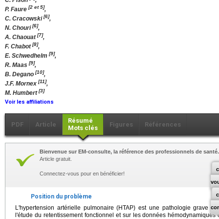
C. Pison
,
[2 et 5]
P. Faure
,
[6]
C. Cracowski
,
[6]
N. Chouri
,
[7]
A. Chaouat
,
[8]
F. Chabot
,
[9]
E. Schwedhelm
,
[9]
R. Maas
,
[10]
B. Degano
,
[11]
J.F. Mornex
,
[3]
M. Humbert
Voir les affiliations
Résumé
PDF
Article
Figures
Références
Mots clés
Bienvenue sur EM-consulte, la référence des professionnels de santé.
Article gratuit.
c
Connectez-vous pour en bénéficier!
vo
Position du problème
L'hypertension artérielle pulmonaire (HTAP) est une pathologie grave don
co
l'étude du retentissement fonctionnel et sur les données hémodynamiques 