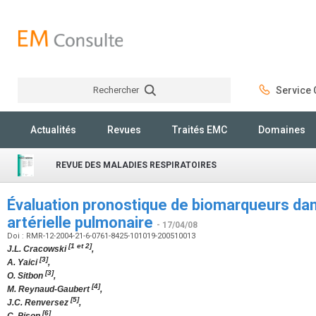
Rechercher
Service C
Rechercher
Actualités
Revues
Traités EMC
Domaines
REVUE DES MALADIES RESPIRATOIRES
Évaluation pronostique de biomarqueurs dan
artérielle pulmonaire
- 17/04/08
Doi : RMR-12-2004-21-6-0761-8425-101019-200510013
[1 et 2]
J.L. Cracowski
,
[3]
A. Yaici
,
[3]
O. Sitbon
,
[4]
M. Reynaud-Gaubert
,
[5]
J.C. Renversez
,
[6]