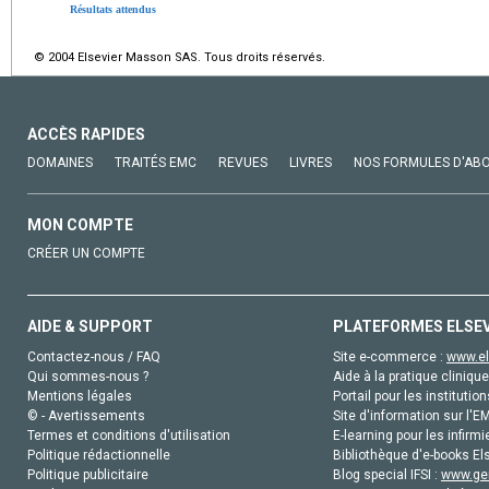
Résultats attendus
© 2004 Elsevier Masson SAS. Tous droits réservés.
ACCÈS RAPIDES
DOMAINES
TRAITÉS EMC
REVUES
LIVRES
NOS FORMULES D'AB
MON COMPTE
CRÉER UN COMPTE
AIDE & SUPPORT
PLATEFORMES ELSE
Contactez-nous / FAQ
Site e-commerce :
www.el
Qui sommes-nous ?
Aide à la pratique clinique
Mentions légales
Portail pour les institution
© - Avertissements
Site d'information sur l'E
Termes et conditions d'utilisation
E-learning pour les infirmi
Politique rédactionnelle
Bibliothèque d'e-books Els
Politique publicitaire
Blog special IFSI :
www.gen