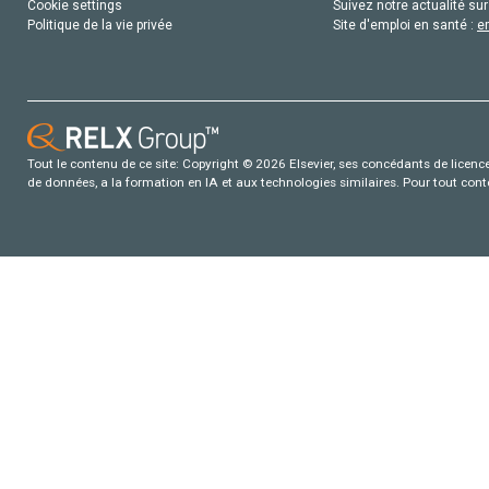
Cookie settings
Suivez notre actualité sur
Politique de la vie privée
Site d'emploi en santé :
e
Tout le contenu de ce site: Copyright © 2026 Elsevier, ses concédants de licence e
de données, a la formation en IA et aux technologies similaires. Pour tout con