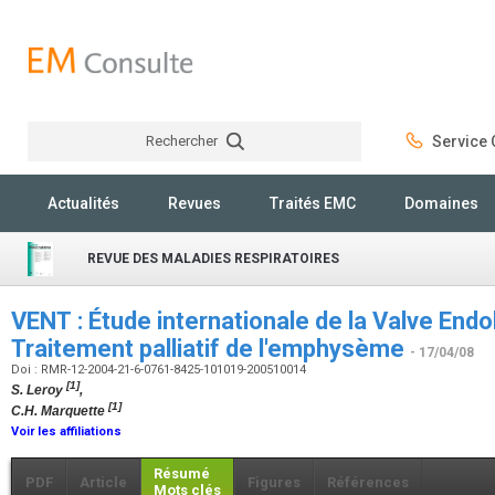
Rechercher
Service C
Rechercher
Actualités
Revues
Traités EMC
Domaines
REVUE DES MALADIES RESPIRATOIRES
VENT : Étude internationale de la Valve End
Traitement palliatif de l'emphysème
- 17/04/08
Doi : RMR-12-2004-21-6-0761-8425-101019-200510014
[1]
S. Leroy
,
[1]
C.H. Marquette
Voir les affiliations
Résumé
PDF
Article
Figures
Références
Mots clés