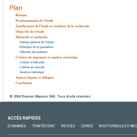
Plan
Résumé
Positionnement de l'étude
Justification de l'étude et résultats de la recherche
Objectifs de l'étude
Matériels et méthodes
Schéma général de l'étude
Principes de la procédure
Sélection des patients
Critères de jugement et analyse statistique
Critères d'efficacité
Critères de sécurité
Analyse statistique
Aspects légaux et éthiques
Conclusion
© 2004 Elsevier Masson SAS. Tous droits réservés.
ACCÈS RAPIDES
DOMAINES
TRAITÉS EMC
REVUES
LIVRES
NOS FORMULES D'AB