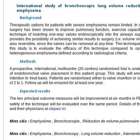
International study of bronchoscopic lung volume reducti
emphysema
Background
Therapeutic options for patients with severe emphysema remain limited. In 
surgery has been shown to improve pulmonary function, exercise capacity,
technique of inserting one-way valves endoscopically into the airways su
provides the possibility of achieving similar results to surgery (i.e. volume r
also reversible, since the valves can be removed at any time. This techniq
this study is to evaluate the efficacy of this technique compared to op
heterogeneous emphysema defined according to radiological criteria.
Methods
A prospective, international, multicentre (20 centres) randomised trial is und
of endobronchial valve placement in this patient group. This study will e
intention to treat basis. Patients are randomised either to valve insertion or 
of 2 to 1. Follow up will be ensured for at least one year.
Expected results
The two principal outcome measures will be improvement at six months in F
safety of the technique will be evaluated over the same period. Details of th
and their physicians at
cliquez ici
.
Mots clés :
Emphysème , Bronchoscopie , Réduction de volume pulmonaire ,
Mots clés :
Emphysema , Bronchoscopy , Lung volume reduction , Intervent