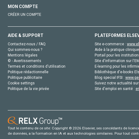
MON COMPTE
CRÉER UN COMPTE
AIDE & SUPPORT
PLATEFORMES ELSE
Contactez-nous / FAQ
Site e-commerce :
www.el
Qui sommes-nous ?
Aide à la pratique clinique
Mentions légales
Portail pour les institution
© - Avertissements
Site d'information sur l'E
Termes et conditions d'utilisation
E-learning pour les infirmi
Politique rédactionnelle
Bibliothèque d'e-books Els
Politique publicitaire
Blog special IFSI :
www.gen
Cookie settings
Suivez notre actualité sur
Politique de la vie privée
Site d'emploi en santé :
e
Tout le contenu de ce site: Copyright © 2026 Elsevier, ses concédants de licence e
de données, a la formation en IA et aux technologies similaires. Pour tout con