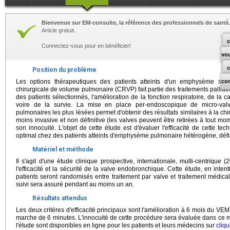
Bienvenue sur EM-consulte, la référence des professionnels de santé.
Article gratuit.
c
Connectez-vous pour en bénéficier!
vo
Position du problème
Les options thérapeutiques des patients atteints d'un emphysème sévèr
co
chirurgicale de volume pulmonaire (CRVP) fait partie des traitements palliat
des patients sélectionnés, l'amélioration de la fonction respiratoire, de la ca
voire de la survie. La mise en place per-endoscopique de micro-valv
pulmonaires les plus lèsées permet d'obtenir des résultats similaires à la chi
moins invasive et non définitive (les valves peuvent être retirées à tout mo
son innocuité. L'objet de cette étude est d'évaluer l'efficacité de cette t
optimal chez des patients atteints d'emphysème pulmonaire hétérogène, défin
Matériel et méthode
Il s'agit d'une étude clinique prospective, internationale, multi-centrique
l'efficacité et la sécurité de la valve endobronchique. Cette étude, en intent
patients seront randomisés entre traitement par valve et traitement médica
suivi sera assuré pendant au moins un an.
Résultats attendus
Les deux critères d'efficacité principaux sont l'amélioration à 6 mois du VE
marche de 6 minutes. L'innocuité de cette procédure sera évaluée dans ce
l'étude sont disponibles en ligne pour les patients et leurs médecins sur
cliqu