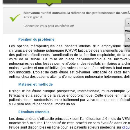
Bienvenue sur EM-consulte, la référence des professionnels de santé.
Article gratuit.
c
Connectez-vous pour en bénéficier!
vo
Position du problème
Les options thérapeutiques des patients atteints d'un emphysème sévèr
co
chirurgicale de volume pulmonaire (CRVP) fait partie des traitements palliat
des patients sélectionnés, l'amélioration de la fonction respiratoire, de la ca
voire de la survie. La mise en place per-endoscopique de micro-valv
pulmonaires les plus lèsées permet d'obtenir des résultats similaires à la chi
moins invasive et non définitive (les valves peuvent être retirées à tout mo
son innocuité. L'objet de cette étude est d'évaluer l'efficacité de cette t
optimal chez des patients atteints d'emphysème pulmonaire hétérogène, défin
Matériel et méthode
Il s'agit d'une étude clinique prospective, internationale, multi-centrique
l'efficacité et la sécurité de la valve endobronchique. Cette étude, en intent
patients seront randomisés entre traitement par valve et traitement médica
suivi sera assuré pendant au moins un an.
Résultats attendus
Les deux critères d'efficacité principaux sont l'amélioration à 6 mois du VE
marche de 6 minutes. L'innocuité de cette procédure sera évaluée dans ce
l'étude sont disponibles en ligne pour les patients et leurs médecins sur
cliqu