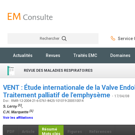
Rechercher
Service C
Rechercher
Actualités
Revues
Traités EMC
Domaines
REVUE DES MALADIES RESPIRATOIRES
VENT : Étude internationale de la Valve End
Traitement palliatif de l'emphysème
- 17/04/08
Doi : RMR-12-2004-21-6-0761-8425-101019-200510014
[1]
S. Leroy
,
[1]
C.H. Marquette
Voir les affiliations
Résumé
PDF
Article
Figures
Références
Mots clés