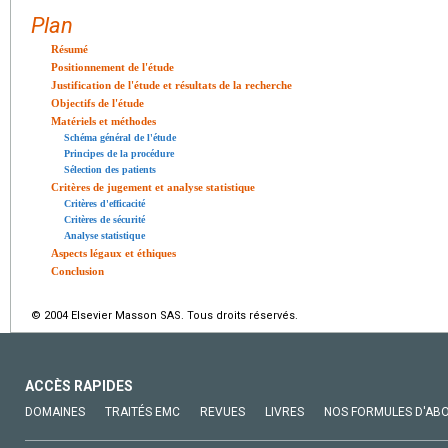
Plan
Résumé
Positionnement de l'étude
Justification de l'étude et résultats de la recherche
Objectifs de l'étude
Matériels et méthodes
Schéma général de l'étude
Principes de la procédure
Sélection des patients
Critères de jugement et analyse statistique
Critères d'efficacité
Critères de sécurité
Analyse statistique
Aspects légaux et éthiques
Conclusion
© 2004 Elsevier Masson SAS. Tous droits réservés.
ACCÈS RAPIDES
DOMAINES
TRAITÉS EMC
REVUES
LIVRES
NOS FORMULES D'AB