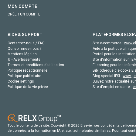
MON COMPTE
CRÉER UN COMPTE
AIDE & SUPPORT
PLATEFORMES ELSE
Contactez-nous / FAQ
Site e-commerce :
www.el
Qui sommes-nous ?
Aide à la pratique clinique
Mentions légales
Portail pour les institution
© - Avertissements
Site d'information sur l'E
Termes et conditions d'utilisation
E-learning pour les infirmi
Politique rédactionnelle
Bibliothèque d'e-books Els
Politique publicitaire
Blog special IFSI :
www.gen
Cookie settings
Suivez notre actualité sur
Politique de la vie privée
Site d'emploi en santé :
e
Tout le contenu de ce site: Copyright © 2026 Elsevier, ses concédants de licence e
de données, a la formation en IA et aux technologies similaires. Pour tout con