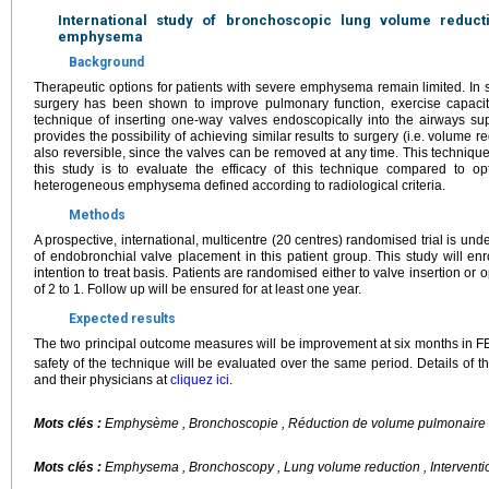
International study of bronchoscopic lung volume reducti
emphysema
Background
Therapeutic options for patients with severe emphysema remain limited. In 
surgery has been shown to improve pulmonary function, exercise capacity,
technique of inserting one-way valves endoscopically into the airways su
provides the possibility of achieving similar results to surgery (i.e. volume r
also reversible, since the valves can be removed at any time. This techniq
this study is to evaluate the efficacy of this technique compared to op
heterogeneous emphysema defined according to radiological criteria.
Methods
A prospective, international, multicentre (20 centres) randomised trial is und
of endobronchial valve placement in this patient group. This study will e
intention to treat basis. Patients are randomised either to valve insertion or 
of 2 to 1. Follow up will be ensured for at least one year.
Expected results
The two principal outcome measures will be improvement at six months in F
safety of the technique will be evaluated over the same period. Details of th
and their physicians at
cliquez ici
.
Mots clés :
Emphysème , Bronchoscopie , Réduction de volume pulmonaire ,
Mots clés :
Emphysema , Bronchoscopy , Lung volume reduction , Intervent