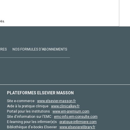
vés.
VRES
NOS FORMULES D'ABONNEMENTS
PLATEFORMES ELSEVIER MASSON
Site e-commerce :
www.elsevier-masson.fr
Aide à la pratique clinique :
www.clinicalkey.fr
Portail pour les institutions :
www.em-premium.com
Site d'information sur l'EMC :
emc-info.em-consulte.com
E-learning pour les infirmier(e)s :
pratique-infirmiere.com
Bibliothèque d'e-books Elsevier :
www.elsevierelibrary.fr