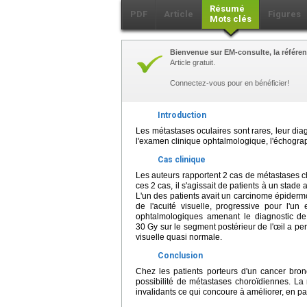
Résumé
PDF
Article
Figures
Mots clés
Bienvenue sur EM-consulte, la référen
Article gratuit.
Connectez-vous pour en bénéficier!
Introduction
Les métastases oculaires sont rares, leur diag
l'examen clinique ophtalmologique, l'échograp
Cas clinique
Les auteurs rapportent 2 cas de métastases c
ces 2 cas, il s'agissait de patients à un sta
L'un des patients avait un carcinome épidermoï
de l'acuité visuelle, progressive pour l'u
ophtalmologiques amenant le diagnostic de
30 Gy sur le segment postérieur de l'œil a p
visuelle quasi normale.
Conclusion
Chez les patients porteurs d'un cancer bronc
possibilité de métastases choroïdiennes. La 
invalidants ce qui concoure à améliorer, en part