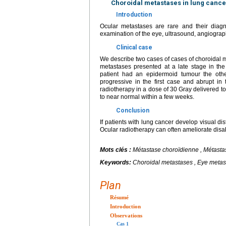
Choroidal metastases in lung cance
Introduction
Ocular metastases are rare and their diagn
examination of the eye, ultrasound, angiogr
Clinical case
We describe two cases of cases of choroidal m
metastases presented at a late stage in th
patient had an epidermoid tumour the othe
progressive in the first case and abrupt in
radiotherapy in a dose of 30 Gray delivered to
to near normal within a few weeks.
Conclusion
If patients with lung cancer develop visual di
Ocular radiotherapy can often ameliorate disabli
Mots clés :
Métastase choroïdienne , Métasta
Keywords:
Choroidal metastases , Eye metas
Plan
Résumé
Introduction
Observations
Cas 1