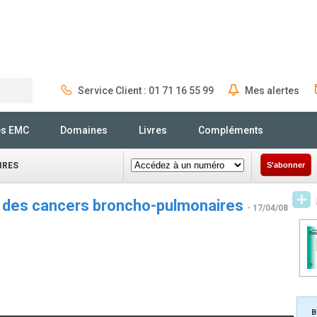
Service Client : 01 71 16 55 99
Mes alertes
Rechercher
és EMC
Domaines
Livres
Compléments
IRES
S'abonner
 des cancers broncho-pulmonaires
- 17/04/08
B