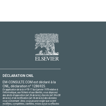
DÉCLARATION CNIL
EM-CONSULTE.COM est déclaré à la
CNIL, déclaration n° 1286925.
En application de la loi nº78-17 du 6 janvier 1978 relative à
l'informatique, aux fichiers et aux libertés, vous disposez
des droits d'opposition (art.26 de la loi), d'accès (art.34 à 38
de la loi), et de rectification (art.36 de la loi) des données
vous concernant. Ainsi, vous pouvez exiger que soient
rectifiées, complétées, clarifiées, mises à jour ou effacées