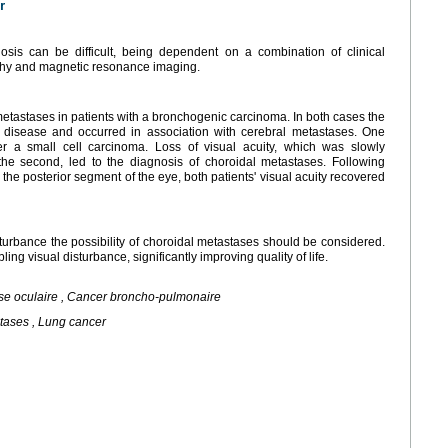
r
osis can be difficult, being dependent on a combination of clinical
aphy and magnetic resonance imaging.
etastases in patients with a bronchogenic carcinoma. In both cases the
e disease and occurred in association with cerebral metastases. One
r a small cell carcinoma. Loss of visual acuity, which was slowly
 the second, led to the diagnosis of choroidal metastases. Following
 the posterior segment of the eye, both patients' visual acuity recovered
sturbance the possibility of choroidal metastases should be considered.
ng visual disturbance, significantly improving quality of life.
se oculaire , Cancer broncho-pulmonaire
tases , Lung cancer