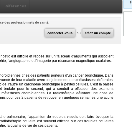
p
Références
ce des professionnels de santé.
connectez-vous
ou
créez un compte
nostic est difficile et repose sur un faisceau d'arguments qui associent
hie, l'angiographie et l'imagerie par résonance magnétique oculaires.
horoïdiennes chez des patients porteurs d'un cancer bronchique. Dans
de avancé de leur maladie avec conjointement des métastases cérébrales.
de, l'autre un carcinome bronchique à petites cellules. C'est la baisse
n et brutale pour le second, qui a conduit a effectuer des examens
 métastases choroïdiennes. La radiothérapie délivrant une dose de
ermis pour ces 2 patients de retrouver en quelques semaines une acuité
ho-pulmonaire, l'apparition de troubles visuels doit faire évoquer la
radiothérapie oculaire est souvent efficace sur ces troubles oculaires
ie, la qualité de vie de ces patients.