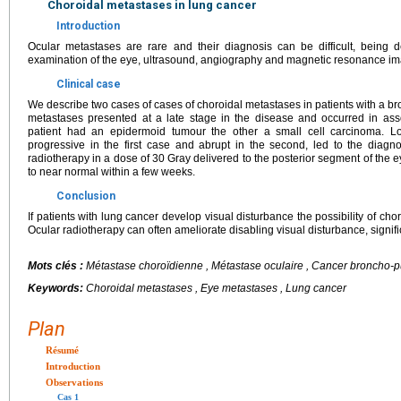
Choroidal metastases in lung cancer
Introduction
Ocular metastases are rare and their diagnosis can be difficult, being 
examination of the eye, ultrasound, angiography and magnetic resonance im
Clinical case
We describe two cases of cases of choroidal metastases in patients with a b
metastases presented at a late stage in the disease and occurred in ass
patient had an epidermoid tumour the other a small cell carcinoma. Lo
progressive in the first case and abrupt in the second, led to the diagn
radiotherapy in a dose of 30 Gray delivered to the posterior segment of the ey
to near normal within a few weeks.
Conclusion
If patients with lung cancer develop visual disturbance the possibility of c
Ocular radiotherapy can often ameliorate disabling visual disturbance, significa
Mots clés :
Métastase choroïdienne , Métastase oculaire , Cancer broncho-
Keywords:
Choroidal metastases , Eye metastases , Lung cancer
Plan
Résumé
Introduction
Observations
Cas 1