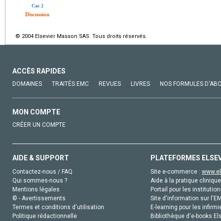
Cas 2
Discussion
© 2004 Elsevier Masson SAS. Tous droits réservés.
ACCÈS RAPIDES
DOMAINES
TRAITÉS EMC
REVUES
LIVRES
NOS FORMULES D'AB
MON COMPTE
CRÉER UN COMPTE
AIDE & SUPPORT
PLATEFORMES ELSE
Contactez-nous / FAQ
Site e-commerce :
www.el
Qui sommes-nous ?
Aide à la pratique clinique
Mentions légales
Portail pour les institution
© - Avertissements
Site d'information sur l'E
Termes et conditions d'utilisation
E-learning pour les infirmi
Politique rédactionnelle
Bibliothèque d'e-books Els