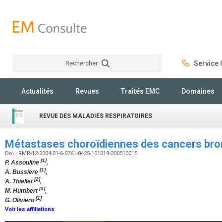
Rechercher
Service C
Rechercher
Actualités
Revues
Traités EMC
Domaines
REVUE DES MALADIES RESPIRATOIRES
Métastases choroïdiennes des cancers br
Doi : RMR-12-2004-21-6-0761-8425-101019-200510015
[1]
P. Assouline
,
[1]
A. Bussiere
,
[2]
A. Thiellet
,
[3]
M. Humbert
,
[1]
G. Oliviero
Voir les affiliations