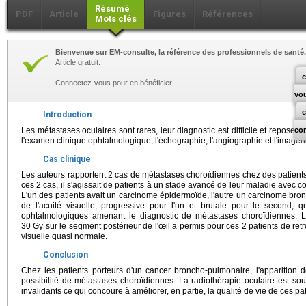
Résumé
PDF
Article
Figures
Références
Mots clés
Bienvenue sur EM-consulte, la référence des professionnels de santé.
Article gratuit.
c
Connectez-vous pour en bénéficier!
vo
Introduction
Les métastases oculaires sont rares, leur diagnostic est difficile et repose 
co
l'examen clinique ophtalmologique, l'échographie, l'angiographie et l'image
Cas clinique
Les auteurs rapportent 2 cas de métastases choroïdiennes chez des patient
ces 2 cas, il s'agissait de patients à un stade avancé de leur maladie avec 
L'un des patients avait un carcinome épidermoïde, l'autre un carcinome bronc
de l'acuité visuelle, progressive pour l'un et brutale pour le second,
ophtalmologiques amenant le diagnostic de métastases choroïdiennes. L
30 Gy sur le segment postérieur de l'œil a permis pour ces 2 patients de r
visuelle quasi normale.
Conclusion
Chez les patients porteurs d'un cancer broncho-pulmonaire, l'apparition de
possibilité de métastases choroïdiennes. La radiothérapie oculaire est sou
invalidants ce qui concoure à améliorer, en partie, la qualité de vie de ces pat