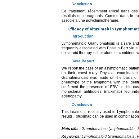
Conclusion
Ce traitement, récemment utilisé dans de
résultats encourageants. Comme dans le tra
associé à une polychimiothérapie.
Efficacy of Rituximab in Lymphomat
Introduction
Lymphomatoid Granulomatosis is a rare and 
frequently associated with Epstein-Barr virus
on steroid therapy, either alone or combine
Case Report
We report the case of an asymptomatic patient 
on their chest x-ray. Physical examinati
Granulomatosis was made on the basis of s
phenotype of the lymphoma with the identif
confirmed the presence of EBV. In this ca
monoclonal antibodies (rituximab) led init
adenopathy.
Conclusion
This treatment, recently used in Lymphomat
results. Rituximab can be used in combinatio
Mots clés :
Granulomatose lymphomatoïde , Ri
Keywords:
Lymphomatoid Granulomatosis , Ri