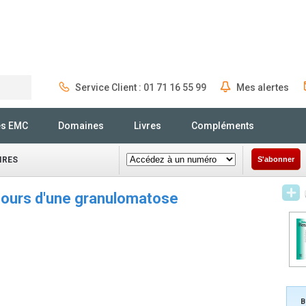
Service Client : 01 71 16 55 99
Mes alertes
Rechercher
és EMC
Domaines
Livres
Compléments
IRES
S'abonner
 cours d'une granulomatose
B