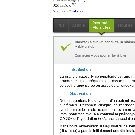
P. Solal-Celigny
,
[1]
F.X. Lebas
Voir les affiliations
Résumé
PDF
Article
Figures
Mots clés
Bienvenue sur EM-consulte, la référen
Article gratuit.
Connectez-vous pour en bénéficier!
Introduction
La granulomatose lymphomatoïde est une ma
grandes cellules fréquemment associé au vi
corticothérapie isolée ou associée à l'endoxa
Observation
Nous rapportons l'observation d'un patient as
bilatérales. L'examen clinique et l'endos
lymphomatoïde a été retenu par examen an
immunohistochimique a confirmé le phénotype 
CD 20+ et l'hybridation
in situ
, son associatio
Dans notre observation, il s'agissait d'une fo
(rituximab) a permis initialement une diminu