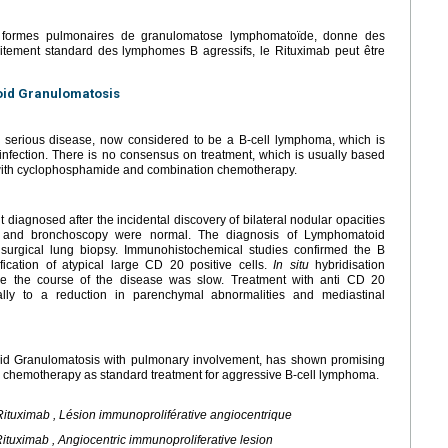
s formes pulmonaires de granulomatose lymphomatoïde, donne des
itement standard des lymphomes B agressifs, le Rituximab peut être
oid Granulomatosis
serious disease, now considered to be a B-cell lymphoma, which is
 infection. There is no consensus on treatment, which is usually based
d with cyclophosphamide and combination chemotherapy.
diagnosed after the incidental discovery of bilateral nodular opacities
on and bronchoscopy were normal. The diagnosis of Lymphomatoid
urgical lung biopsy. Immunohistochemical studies confirmed the B
ication of atypical large CD 20 positive cells.
In situ
hybridisation
se the course of the disease was slow. Treatment with anti CD 20
ially to a reduction in parenchymal abnormalities and mediastinal
oid Granulomatosis with pulmonary involvement, has shown promising
n chemotherapy as standard treatment for aggressive B-cell lymphoma.
tuximab , Lésion immunoproliférative angiocentrique
tuximab , Angiocentric immunoproliferative lesion