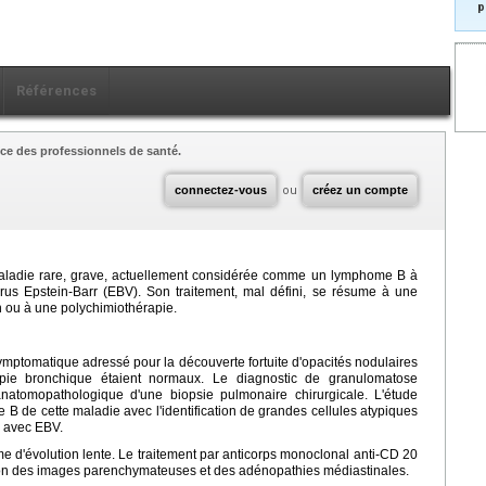
p
Références
ce des professionnels de santé.
connectez-vous
ou
créez un compte
ladie rare, grave, actuellement considérée comme un lymphome B à
rus Epstein-Barr (EBV). Son traitement, mal défini, se résume à une
n ou à une polychimiothérapie.
ymptomatique adressé pour la découverte fortuite d'opacités nodulaires
copie bronchique étaient normaux. Le diagnostic de granulomatose
atomopathologique d'une biopsie pulmonaire chirurgicale. L'étude
B de cette maladie avec l'identification de grandes cellules atypiques
n avec EBV.
rme d'évolution lente. Le traitement par anticorps monoclonal anti-CD 20
tion des images parenchymateuses et des adénopathies médiastinales.