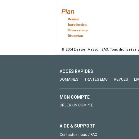
Plan
Résumé
Introduction
Observations
Discussion
© 2004 Elsevier Masson SAS. Tous droits réser
ACCÈS RAPIDES
DOMAINES
TRAITÉS EMC
REVUES
LI
MON COMPTE
CRÉER UN COMPTE
AIDE & SUPPORT
Contactez-nous / FAQ