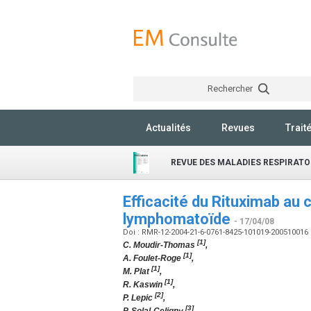
Rechercher
Actualités
Revues
Trait
REVUE DES MALADIES RESPIRATO
Efficacité du Rituximab au
lymphomatoïde
- 17/04/08
Doi : RMR-12-2004-21-6-0761-8425-101019-200510016
[1]
C. Moudir-Thomas
,
[1]
A. Foulet-Roge
,
[1]
M. Plat
,
[1]
R. Kaswin
,
[2]
P. Lepic
,
[3]