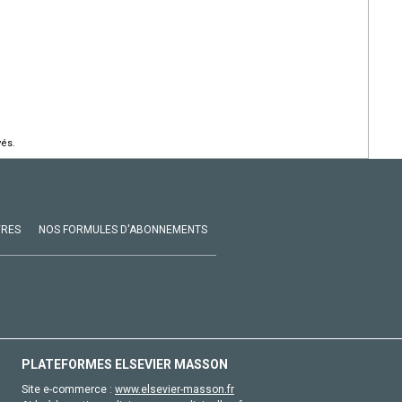
vés.
VRES
NOS FORMULES D'ABONNEMENTS
PLATEFORMES ELSEVIER MASSON
Site e-commerce :
www.elsevier-masson.fr