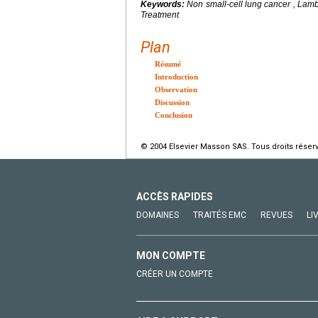
Keywords:
Non small-cell lung cancer , Lam
Treatment
Plan
Résumé
Introduction
Observation
Discussion
Conclusion
© 2004 Elsevier Masson SAS. Tous droits réser
ACCÈS RAPIDES
DOMAINES
TRAITÉS EMC
REVUES
LI
MON COMPTE
CRÉER UN COMPTE