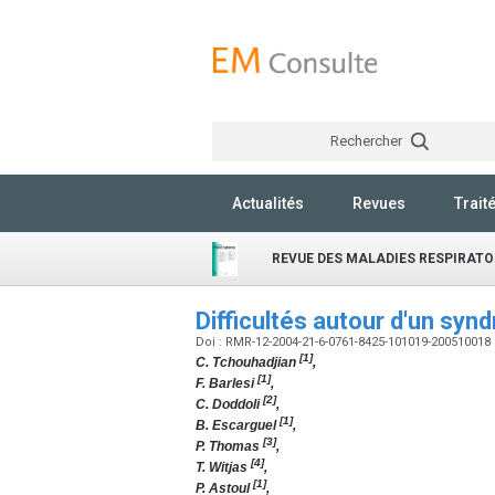
Rechercher
Actualités
Revues
Trait
REVUE DES MALADIES RESPIRATO
Difficultés autour d'un s
Doi : RMR-12-2004-21-6-0761-8425-101019-200510018
[1]
C. Tchouhadjian
,
[1]
F. Barlesi
,
[2]
C. Doddoli
,
[1]
B. Escarguel
,
[3]
P. Thomas
,
[4]
T. Witjas
,
[1]
P. Astoul
,