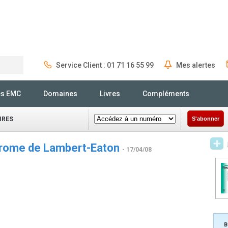
Service Client : 01 71 16 55 99
Mes alertes
Rechercher
és EMC
Domaines
Livres
Compléments
IRES
S'abonner
yndrome de Lambert-Eaton
- 17/04/08
B