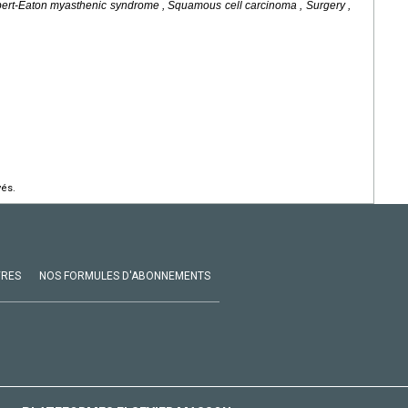
bert-Eaton myasthenic syndrome , Squamous cell carcinoma , Surgery ,
vés.
VRES
NOS FORMULES D'ABONNEMENTS