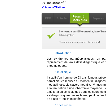
[1]
J.P. Kleisbauer
Voir les affiliations
Résumé
PDF
Article
Figures
Mots clés
Bienvenue sur EM-consulte, la référen
Article gratuit.
Connectez-vous pour en bénéficier!
Introduction
Les syndromes paranéoplasiques, en part
représentent de vrais défis diagnostique et 
pneumologues.
Cas clinique
Il s'agit d'un homme de 53 ans, fumeur, pr
paracliniques réalisés au moment du diagnost
médiastinoscopie s'avère négative. Vingt cin
à la réalisation d'une lobectomie moyenne. 
amélioration sensible des troubles neurologiqu
est diagnostiquée devant la réapparition des 
en place d'une chimiothérapie.
Conclusions