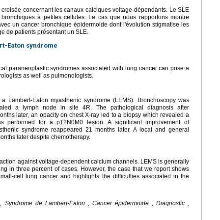
 croisée concernant les canaux calciques voltage-dépendants. Le SLE
bronchiques à petites cellules. Le cas que nous rapportons montre
 avec un cancer bronchique épidermoide dont l'évolution stigmatise les
rge de patients présentant un SLE.
ert-Eaton syndrome
ical paraneoplastic syndromes associated with lung cancer can pose a
ologists as well as pulmonologists.
h a Lambert-Eaton myasthenic syndrome (LEMS). Bronchoscopy was
ealed a lymph node in site 4R. The pathological diagnosis after
nths later, an opacity on chest X-ray led to a biopsy which revealed a
s performed for a pT2N0M0 lesion. A significant improvement of
thenic syndrome reappeared 21 months later. A local and general
onths later despite chemotherapy.
ction against voltage-dependent calcium channels. LEMS is generally
ring in three percent of cases. However, the case that we report shows
ll-cell lung cancer and highlights the difficulties associated in the
 , Syndrome de Lambert-Eaton , Cancer épidermoide , Diagnostic ,