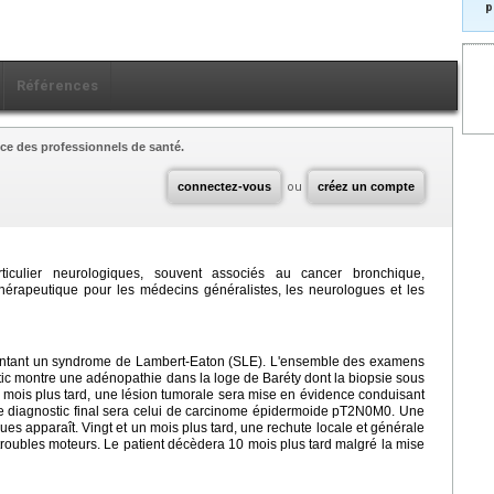
p
Références
ce des professionnels de santé.
connectez-vous
ou
créez un compte
iculier neurologiques, souvent associés au cancer bronchique,
thérapeutique pour les médecins généralistes, les neurologues et les
ésentant un syndrome de Lambert-Eaton (SLE). L'ensemble des examens
ic montre une adénopathie dans la loge de Baréty dont la biopsie sous
q mois plus tard, une lésion tumorale sera mise en évidence conduisant
Le diagnostic final sera celui de carcinome épidermoide pT2N0M0. Une
es apparaît. Vingt et un mois plus tard, une rechute locale et générale
troubles moteurs. Le patient décèdera 10 mois plus tard malgré la mise