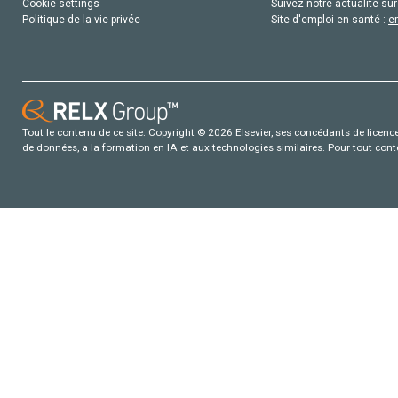
Cookie settings
Suivez notre actualité sur
Politique de la vie privée
Site d'emploi en santé :
e
Tout le contenu de ce site: Copyright © 2026 Elsevier, ses concédants de licence e
de données, a la formation en IA et aux technologies similaires. Pour tout con