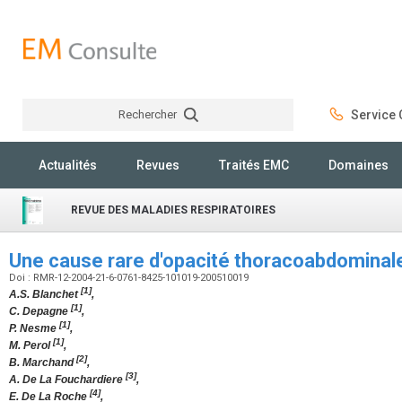
Rechercher
Service C
Rechercher
Actualités
Revues
Traités EMC
Domaines
REVUE DES MALADIES RESPIRATOIRES
Une cause rare d'opacité thoracoabdomina
Doi : RMR-12-2004-21-6-0761-8425-101019-200510019
[1]
A.S. Blanchet
,
[1]
C. Depagne
,
[1]
P. Nesme
,
[1]
M. Perol
,
[2]
B. Marchand
,
[3]
A. De La Fouchardiere
,
[4]
E. De La Roche
,