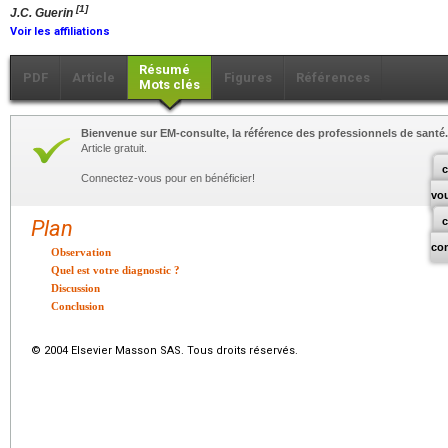
[1]
J.C. Guerin
Voir les affiliations
Résumé
PDF
Article
Figures
Références
Mots clés
Bienvenue sur EM-consulte, la référence des professionnels de santé.
Article gratuit.
c
Connectez-vous pour en bénéficier!
vo
Plan
co
Observation
Quel est votre diagnostic ?
Discussion
Conclusion
© 2004 Elsevier Masson SAS. Tous droits réservés.