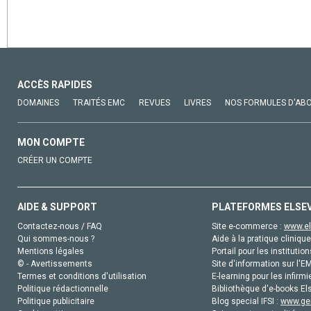
ACCÈS RAPIDES
DOMAINES
TRAITÉS EMC
REVUES
LIVRES
NOS FORMULES D'AB
MON COMPTE
CRÉER UN COMPTE
AIDE & SUPPORT
PLATEFORMES ELSE
Contactez-nous / FAQ
Site e-commerce :
www.el
Qui sommes-nous ?
Aide à la pratique clinique
Mentions légales
Portail pour les institution
© - Avertissements
Site d'information sur l'E
Termes et conditions d'utilisation
E-learning pour les infirmi
Politique rédactionnelle
Bibliothèque d'e-books Els
Politique publicitaire
Blog special IFSI :
www.gen