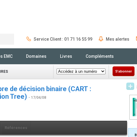
Service Client : 01 71 16 55 99
Mes alertes
Rechercher
és EMC
Domaines
Livres
Compléments
IRES
S'abonner
re de décision binaire (CART :
ion Tree)
- 17/04/08
Références
B