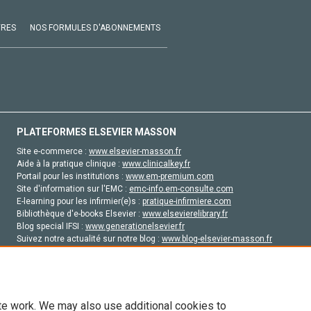
VRES
NOS FORMULES D'ABONNEMENTS
PLATEFORMES ELSEVIER MASSON
Site e-commerce :
www.elsevier-masson.fr
Aide à la pratique clinique :
www.clinicalkey.fr
Portail pour les institutions :
www.em-premium.com
Site d'information sur l'EMC :
emc-info.em-consulte.com
E-learning pour les infirmier(e)s :
pratique-infirmiere.com
Bibliothèque d'e-books Elsevier :
www.elsevierelibrary.fr
Blog special IFSI :
www.generationelsevier.fr
Suivez notre actualité sur notre blog :
www.blog-elsevier-masson.fr
Site d'emploi en santé :
emploisante.com
te work. We may also use additional cookies to