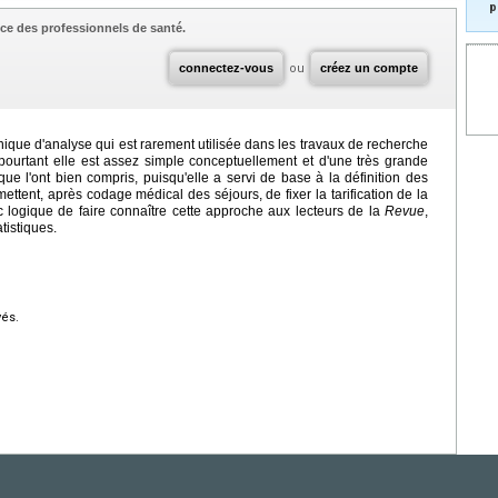
p
ce des professionnels de santé.
connectez-vous
ou
créez un compte
ique d'analyse qui est rarement utilisée dans les travaux de recherche
 pourtant elle est assez simple conceptuellement et d'une très grande
ue l'ont bien compris, puisqu'elle a servi de base à la définition des
ent, après codage médical des séjours, de fixer la tarification de la
nc logique de faire connaître cette approche aux lecteurs de la
Revue
,
tistiques.
vés.