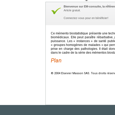
Bienvenue sur EM-consulte, la référen
Article gratuit.
Connectez-vous pour en bénéficier!
Ce mémento biostatistique présente une techn
biomédicaux. Elle peut paraître rébarbative,
puissance. Les « instances » de santé publiq
« groupes homogènes de malades » qui permett
prise en charge des pathologies. Il était do
dans le cadre de la série des mémentos biosta
Plan
© 2004 Elsevier Masson SAS. Tous droits réser