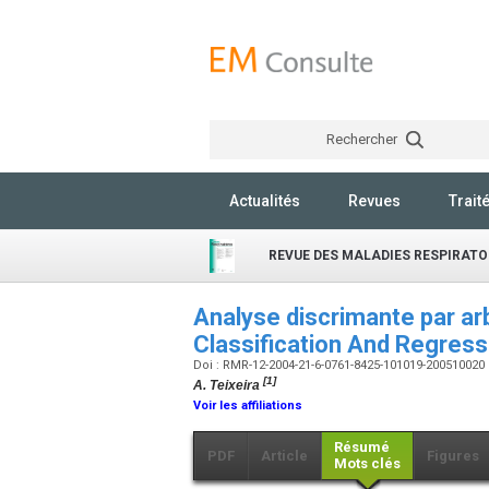
Rechercher
Actualités
Revues
Trait
REVUE DES MALADIES RESPIRATO
Analyse discrimante par arb
Classification And Regress
Doi : RMR-12-2004-21-6-0761-8425-101019-200510020
[1]
A. Teixeira
Voir les affiliations
Résumé
PDF
Article
Figures
Mots clés