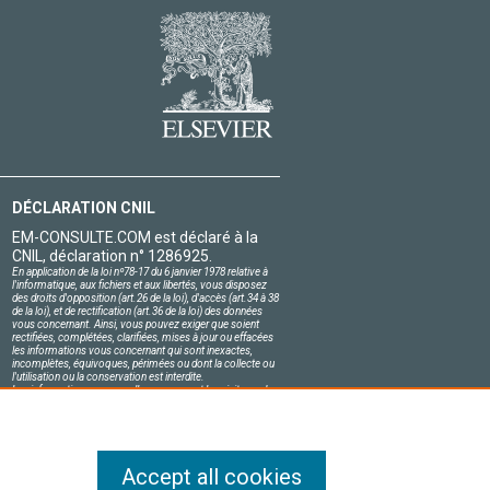
DÉCLARATION CNIL
EM-CONSULTE.COM est déclaré à la
CNIL, déclaration n° 1286925.
En application de la loi nº78-17 du 6 janvier 1978 relative à
l'informatique, aux fichiers et aux libertés, vous disposez
des droits d'opposition (art.26 de la loi), d'accès (art.34 à 38
de la loi), et de rectification (art.36 de la loi) des données
vous concernant. Ainsi, vous pouvez exiger que soient
rectifiées, complétées, clarifiées, mises à jour ou effacées
les informations vous concernant qui sont inexactes,
incomplètes, équivoques, périmées ou dont la collecte ou
l'utilisation ou la conservation est interdite.
Les informations personnelles concernant les visiteurs de
notre site, y compris leur identité, sont confidentielles.
Le responsable du site s'engage sur l'honneur à respecter
les conditions légales de confidentialité applicables en
France et à ne pas divulguer ces informations à des tiers.
Accept all cookies