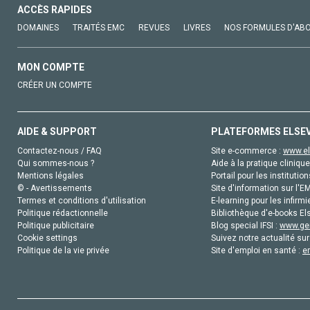
ACCÈS RAPIDES
DOMAINES
TRAITÉS EMC
REVUES
LIVRES
NOS FORMULES D'AB
MON COMPTE
CRÉER UN COMPTE
AIDE & SUPPORT
PLATEFORMES ELSE
Contactez-nous / FAQ
Site e-commerce :
www.el
Qui sommes-nous ?
Aide à la pratique clinique
Mentions légales
Portail pour les institution
© - Avertissements
Site d'information sur l'E
Termes et conditions d'utilisation
E-learning pour les infirmi
Politique rédactionnelle
Bibliothèque d'e-books Els
Politique publicitaire
Blog special IFSI :
www.gen
Cookie settings
Suivez notre actualité sur
Politique de la vie privée
Site d'emploi en santé :
e