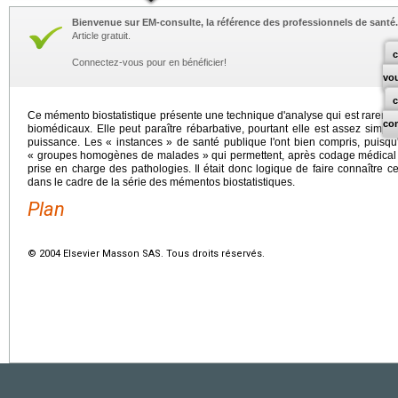
Bienvenue sur EM-consulte, la référence des professionnels de santé.
Article gratuit.
c
Connectez-vous pour en bénéficier!
vo
Ce mémento biostatistique présente une technique d'analyse qui est raremen
co
biomédicaux. Elle peut paraître rébarbative, pourtant elle est assez simpl
puissance. Les « instances » de santé publique l'ont bien compris, puisqu'
« groupes homogènes de malades » qui permettent, après codage médical des 
prise en charge des pathologies. Il était donc logique de faire connaître 
dans le cadre de la série des mémentos biostatistiques.
Plan
© 2004 Elsevier Masson SAS. Tous droits réservés.