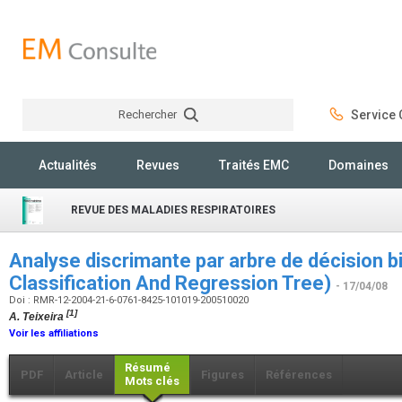
Rechercher
Service C
Rechercher
Actualités
Revues
Traités EMC
Domaines
REVUE DES MALADIES RESPIRATOIRES
Analyse discrimante par arbre de décision b
Classification And Regression Tree)
- 17/04/08
Doi : RMR-12-2004-21-6-0761-8425-101019-200510020
[1]
A. Teixeira
Voir les affiliations
Résumé
PDF
Article
Figures
Références
Mots clés