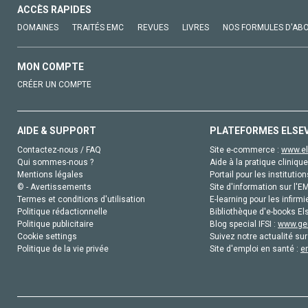
ACCÈS RAPIDES
DOMAINES
TRAITÉS EMC
REVUES
LIVRES
NOS FORMULES D'AB
MON COMPTE
CRÉER UN COMPTE
AIDE & SUPPORT
PLATEFORMES ELSE
Contactez-nous / FAQ
Site e-commerce :
www.el
Qui sommes-nous ?
Aide à la pratique clinique
Mentions légales
Portail pour les institution
© - Avertissements
Site d'information sur l'E
Termes et conditions d'utilisation
E-learning pour les infirmi
Politique rédactionnelle
Bibliothèque d'e-books Els
Politique publicitaire
Blog special IFSI :
www.gen
Cookie settings
Suivez notre actualité sur
Politique de la vie privée
Site d'emploi en santé :
e