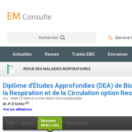
Rechercher
Service C
Rechercher
Actualités
Revues
Traités EMC
Domaines
REVUE DES MALADIES RESPIRATOIRES
Diplôme d'Études Approfondies (DEA) de Bio
la Respiration et de la Circulation option Re
Doi : RMR-12-2004-21-6-0761-8425-101019-200510026
[1]
M.-P. D'Ortho
Voir les affiliations
Résumé
PDF
Article
Références
Mots clés