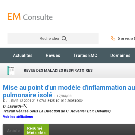
Rechercher
Service C
Rechercher
Actualités
Revues
Traités EMC
Domaines
REVUE DES MALADIES RESPIRATOIRES
Mise au point d'un modèle d'inflammation a
pulmonaire isolé
- 17/04/08
Doi : RMR-12-2004-21-6-0761-8425-101019-200510034
[1]
D. Lavarde
,
Travail Réalisé Sous La Direction de C. Advenier Et P. Devillier)
Voir les affiliations
Résumé
Article
Mots clés