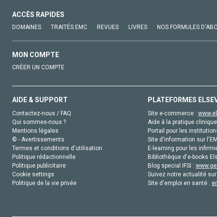
ACCÈS RAPIDES
DOMAINES
TRAITÉS EMC
REVUES
LIVRES
NOS FORMULES D'AB
MON COMPTE
CRÉER UN COMPTE
AIDE & SUPPORT
PLATEFORMES ELSE
Contactez-nous / FAQ
Site e-commerce :
www.el
Qui sommes-nous ?
Aide à la pratique clinique
Mentions légales
Portail pour les institution
© - Avertissements
Site d'information sur l'E
Termes et conditions d'utilisation
E-learning pour les infirmi
Politique rédactionnelle
Bibliothèque d'e-books Els
Politique publicitaire
Blog special IFSI :
www.gen
Cookie settings
Suivez notre actualité sur
Politique de la vie privée
Site d'emploi en santé :
e