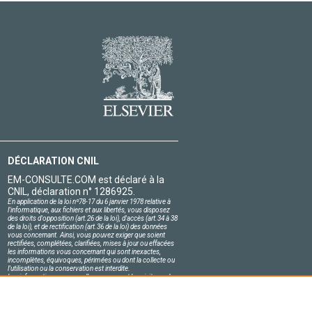
DÉCLARATION CNIL
EM-CONSULTE.COM est déclaré à la
CNIL, déclaration n° 1286925.
En application de la loi nº78-17 du 6 janvier 1978 relative à
l'informatique, aux fichiers et aux libertés, vous disposez
des droits d'opposition (art.26 de la loi), d'accès (art.34 à 38
de la loi), et de rectification (art.36 de la loi) des données
vous concernant. Ainsi, vous pouvez exiger que soient
rectifiées, complétées, clarifiées, mises à jour ou effacées
les informations vous concernant qui sont inexactes,
incomplètes, équivoques, périmées ou dont la collecte ou
l'utilisation ou la conservation est interdite.
Les informations personnelles concernant les visiteurs de
notre site, y compris leur identité, sont confidentielles.
Le responsable du site s'engage sur l'honneur à respecter
les conditions légales de confidentialité applicables en
France et à ne pas divulguer ces informations à des tiers.