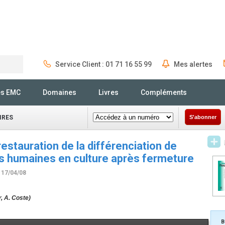
Service Client : 01 71 16 55 99
Mes alertes
Rechercher
és EMC
Domaines
Livres
Compléments
IRES
S'abonner
restauration de la différenciation de
les humaines en culture après fermeture
 17/04/08
, A. Coste)
B