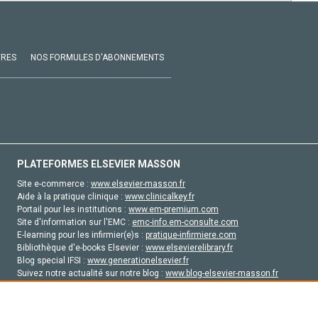
VRES
NOS FORMULES D'ABONNEMENTS
PLATEFORMES ELSEVIER MASSON
Site e-commerce :
www.elsevier-masson.fr
Aide à la pratique clinique :
www.clinicalkey.fr
Portail pour les institutions :
www.em-premium.com
Site d'information sur l'EMC :
emc-info.em-consulte.com
E-learning pour les infirmier(e)s :
pratique-infirmiere.com
Bibliothèque d'e-books Elsevier :
www.elsevierelibrary.fr
Blog special IFSI :
www.generationelsevier.fr
Suivez notre actualité sur notre blog :
www.blog-elsevier-masson.fr
Site d'emploi en santé :
emploisante.com