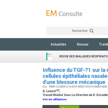
Rechercher
Actualités
Revues
Trait
REVUE DES MALADIES RESPIRATO
Influence du TGF-?1 sur la 
cellules épithéliales nasa
d'une blessure mécanique
-
Doi : RMR-12-2004-21-6-0761-8425-101019-200510035
[1]
D. Lazard
,
Travail Réalisé Sous La Direction de E. Escudier
Voir les affiliations