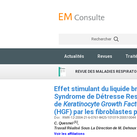
Rechercher
Actualités
Revues
Trait
REVUE DES MALADIES RESPIRATO
Effet stimulant du liquide 
Syndrome de Détresse Resp
de
Keratinocyte Growth Fact
(HGF) par les fibroblastes
Doi : RMR-12-2004-21-6-0761-8425-101019-200510044
[1]
C. Quesnel
,
Travail Réalisé Sous La Direction de M. Dehoux
Voir les affiliations