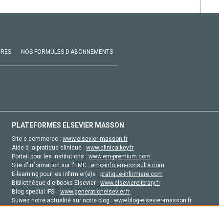
VRES
NOS FORMULES D'ABONNEMENTS
PLATEFORMES ELSEVIER MASSON
Site e-commerce :
www.elsevier-masson.fr
Aide à la pratique clinique :
www.clinicalkey.fr
Portail pour les institutions :
www.em-premium.com
Site d'information sur l'EMC :
emc-info.em-consulte.com
E-learning pour les infirmier(e)s :
pratique-infirmiere.com
Bibliothèque d'e-books Elsevier :
www.elsevierelibrary.fr
Blog special IFSI :
www.generationelsevier.fr
Suivez notre actualité sur notre blog :
www.blog-elsevier-masson.fr
Site d'emploi en santé :
emploisante.com