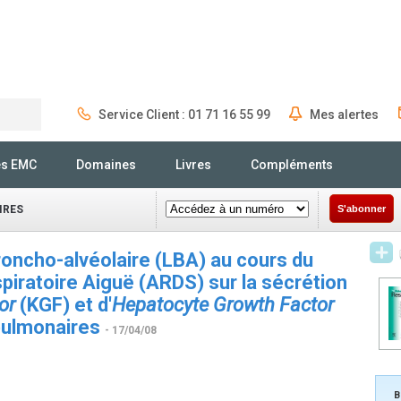
Service Client : 01 71 16 55 99
Mes alertes
Rechercher
és EMC
Domaines
Livres
Compléments
IRES
S'abonner
broncho-alvéolaire (LBA) au cours du
iratoire Aiguë (ARDS) sur la sécrétion
or
(KGF) et d'
Hepatocyte Growth Factor
 pulmonaires
- 17/04/08
B