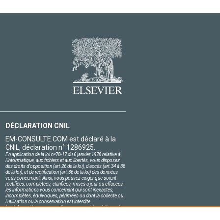
DÉCLARATION CNIL
EM-CONSULTE.COM est déclaré à la
CNIL, déclaration n° 1286925.
En application de la loi nº78-17 du 6 janvier 1978 relative à
l'informatique, aux fichiers et aux libertés, vous disposez
des droits d'opposition (art.26 de la loi), d'accès (art.34 à 38
de la loi), et de rectification (art.36 de la loi) des données
vous concernant. Ainsi, vous pouvez exiger que soient
rectifiées, complétées, clarifiées, mises à jour ou effacées
les informations vous concernant qui sont inexactes,
incomplètes, équivoques, périmées ou dont la collecte ou
l'utilisation ou la conservation est interdite.
Les informations personnelles concernant les visiteurs de
notre site, y compris leur identité, sont confidentielles.
Le responsable du site s'engage sur l'honneur à respecter