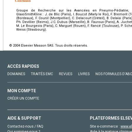
Conclusion
Groupe de Recherche sur les Avancées en Pneumo-Pédiatrie, c
GlaxoSmithKline : J. de Blic (Paris), I. Boucot (Marly le Roi), F. Bremont (T
(Bordeaux), F. Counil (Montpellier), C. Delacourt (Créteil), B. Delaisi (Paris
Ph. Devillier (Reims), J.C. Dubus (Marseille), B. Fauroux (Paris), A. Juch
M. Le Bourgeois (Paris), C. Marguet (Rouen), F. Rancé (Toulouse), P. Schei
Weiss (Strasbourg).
© 2004 Elsevier Masson SAS. Tous droits réservés.
ACCÈS RAPIDES
DOMAINES
TRAITÉS EMC
REVUES
LIVRES
NOS FORMULES D'AB
MON COMPTE
CRÉER UN COMPTE
AIDE & SUPPORT
PLATEFORMES ELSE
Contactez-nous / FAQ
Site e-commerce :
www.el
Qui sommes-nous ?
Aide à la pratique clinique