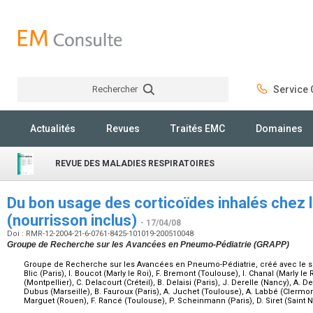
Rechercher
Service C
Rechercher
Actualités
Revues
Traités EMC
Domaines
REVUE DES MALADIES RESPIRATOIRES
Du bon usage des corticoïdes inhalés chez 
(nourrisson inclus)
- 17/04/08
Doi : RMR-12-2004-21-6-0761-8425-101019-200510048
Groupe de Recherche sur les Avancées en Pneumo-Pédiatrie (GRAPP)
Groupe de Recherche sur les Avancées en Pneumo-Pédiatrie, créé avec le sou
Blic (Paris), I. Boucot (Marly le Roi), F. Bremont (Toulouse), I. Chanal (Marly le 
(Montpellier), C. Delacourt (Créteil), B. Delaisi (Paris), J. Derelle (Nancy), A. De
Dubus (Marseille), B. Fauroux (Paris), A. Juchet (Toulouse), A. Labbé (Clermon
Marguet (Rouen), F. Rancé (Toulouse), P. Scheinmann (Paris), D. Siret (Saint N