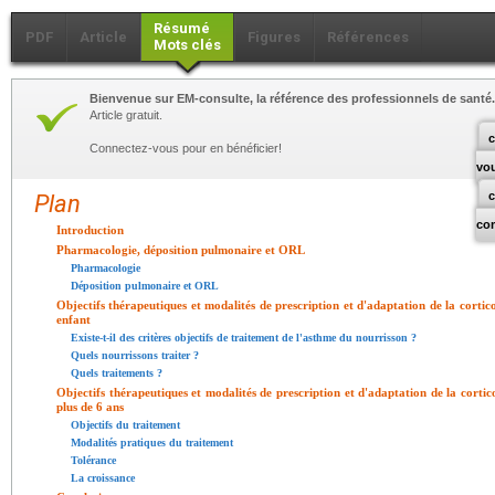
Résumé
PDF
Article
Figures
Références
Mots clés
Bienvenue sur EM-consulte, la référence des professionnels de santé.
Article gratuit.
c
Connectez-vous pour en bénéficier!
vo
Plan
co
Introduction
Pharmacologie, déposition pulmonaire et ORL
Pharmacologie
Déposition pulmonaire et ORL
Objectifs thérapeutiques et modalités de prescription et d'adaptation de la cortico
enfant
Existe-t-il des critères objectifs de traitement de l'asthme du nourrisson ?
Quels nourrissons traiter ?
Quels traitements ?
Objectifs thérapeutiques et modalités de prescription et d'adaptation de la corti
plus de 6 ans
Objectifs du traitement
Modalités pratiques du traitement
Tolérance
La croissance