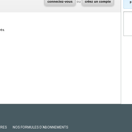
connectez-vous
ou
créez un compte
p
vés.
VRES
NOS FORMULES D'ABONNEMENTS