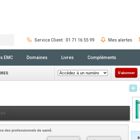
Service Client : 01 71 16 55 99
Mes alertes
Rechercher
és EMC
Domaines
Livres
Compléments
IRES
S'abonner
ces
ce des professionnels de santé.
B