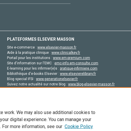
PLATEFORMES ELSEVIER MASSON
Site e-commerce :
www.elsevier-masson.fr
Aide à la pratique clinique :
www.clinicalkey.fr
Portail pour les institutions :
www.em-premium.com
Site d'information sur l'EMC :
emc-info.em-consulte.com
E-learning pour les infirmier(e)s :
pratique-infirmiere.com
Bibliothèque d'e-books Elsevier :
www.elsevierelibrary.fr
Blog special IFSI :
www.generationelsevier.fr
Suivez notre actualité sur notre blog :
www.blog-elsevier-masson.fr
Site d'emploi en santé :
emploisante.com
te work. We may also use additional cookies to
 your digital experience. You can manage your
. For more information, see our
Cookie Policy
vier, ses concédants de licence et ses contributeurs. Tout les droits sont réservés, y 