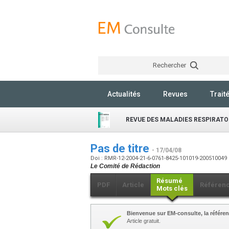
Rechercher
Actualités
Revues
Trait
REVUE DES MALADIES RESPIRATO
Pas de titre
- 17/04/08
Doi : RMR-12-2004-21-6-0761-8425-101019-200510049
Le Comité de Rédaction
Résumé
PDF
Article
Référen
Mots clés
Bienvenue sur EM-consulte, la référen
Article gratuit.