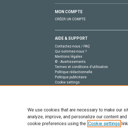
MON COMPTE
CRÉER UN COMPTE
AIDE & SUPPORT
Contactez-nous / FAQ
Qui sommes-nous ?
Mentions légales
© - Avertissements
Termes et conditions d'utilisation
Politique rédactionnelle
Politique publicitaire
Cookie settings
Politique de la vie privée
We use cookies that are necessary to make our si
analyze, improve, and personalize our content and
cookie preferences using the
Cookie settings
link
Tout le contenu de ce site: Copyright © 2026 Else