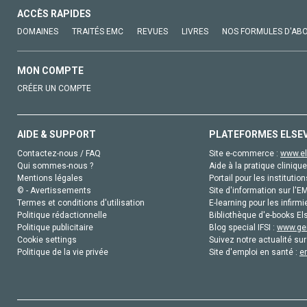
ACCÈS RAPIDES
DOMAINES
TRAITÉS EMC
REVUES
LIVRES
NOS FORMULES D'AB
MON COMPTE
CRÉER UN COMPTE
AIDE & SUPPORT
PLATEFORMES ELSE
Contactez-nous / FAQ
Site e-commerce :
www.el
Qui sommes-nous ?
Aide à la pratique clinique
Mentions légales
Portail pour les institution
© - Avertissements
Site d'information sur l'E
Termes et conditions d'utilisation
E-learning pour les infirmi
Politique rédactionnelle
Bibliothèque d'e-books Els
Politique publicitaire
Blog special IFSI :
www.gen
Cookie settings
Suivez notre actualité sur
Politique de la vie privée
Site d'emploi en santé :
e