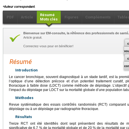
⁎
Auteur correspondant.
Résumé
PDF
Article
Figures
Compléments
Table
Mots clés
Bienvenue sur EM-consulte, la référence des professionnels de santé.
Article gratuit.
c
Connectez-vous pour en bénéficier!
vo
Résumé
co
Introduction
Le cancer bronchique, souvent diagnostiqué à un stade tardif, est la premi
l’optique d’une détection précoce et d’un potentiel traitement curatif, 
thoracique à faible dose (LDCT) comme méthode de dépistage. L’objectif pr
l’impact du dépistage par LDCT sur la mortalité globale d’une population tab
Méthodes
Revue systématique des essais contrôlés randomisés (RCT) comparant 
dépistage ou à un dépistage par radiographie thoracique.
Résultats
Treize RCT ont été identifiés dont sept présentent des résultats de m
significative de 6,7 % de la mortalité globale et de 20 % de la mortalité par 