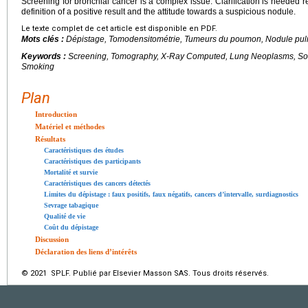
Screening for bronchial cancer is a complex issue. Clarification is needed re
definition of a positive result and the attitude towards a suspicious nodule.
Le texte complet de cet article est disponible en PDF.
Mots clés :
Dépistage, Tomodensitométrie, Tumeurs du poumon, Nodule pu
Keywords :
Screening, Tomography, X-Ray Computed, Lung Neoplasms, Sol
Smoking
Plan
Introduction
Matériel et méthodes
Résultats
Caractéristiques des études
Caractéristiques des participants
Mortalité et survie
Caractéristiques des cancers détectés
Limites du dépistage : faux positifs, faux négatifs, cancers d’intervalle, surdiagnostics
Sevrage tabagique
Qualité de vie
Coût du dépistage
Discussion
Déclaration des liens d’intérêts
© 2021 SPLF. Publié par Elsevier Masson SAS. Tous droits réservés.