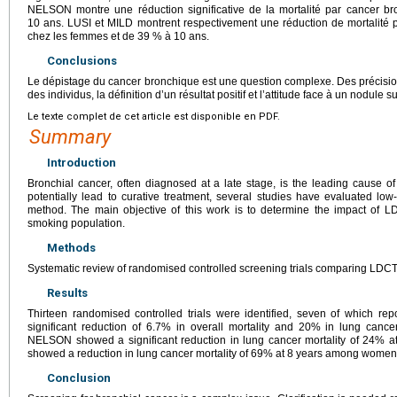
NELSON montre une réduction significative de la mortalité par cancer
10 ans. LUSI et MILD montrent respectivement une réduction de mortalité
chez les femmes et de 39 % à 10 ans.
Conclusions
Le dépistage du cancer bronchique est une question complexe. Des précision
des individus, la définition d’un résultat positif et l’attitude face à un nodule s
Le texte complet de cet article est disponible en PDF.
Summary
Introduction
Bronchial cancer, often diagnosed at a late stage, is the leading cause of
potentially lead to curative treatment, several studies have evaluated l
method. The main objective of this work is to determine the impact of LD
smoking population.
Methods
Systematic review of randomised controlled screening trials comparing LDCT 
Results
Thirteen randomised controlled trials were identified, seven of which re
significant reduction of 6.7% in overall mortality and 20% in lung cancer 
NELSON showed a significant reduction in lung cancer mortality of 24%
showed a reduction in lung cancer mortality of 69% at 8 years among women 
Conclusion