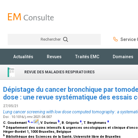
Rechercher
Service C
Rechercher
Actualités
Revues
Traités EMC
Domaines
REVUE DES MALADIES RESPIRATOIRES
Dépistage du cancer bronchique par tomoden
dose : une revue systématique des essais 
27/05/21
Lung cancer screening with low dose computed tomography : a systemati
Doi : 10.1016/j.rmr.2021.04.007
a
,
⁎
b
a
a
C. Goudemant
, V. Durieux
, B. Grigoriu
, T. Berghmans
a
Département des soins intensifs & urgences oncologiques et clinique d’oncolo
Héger-Bordet 1, 1000 Bruxelles, Belgique
b
Bibliothèque des Sciences de la Santé, Université libre de Bruxelles