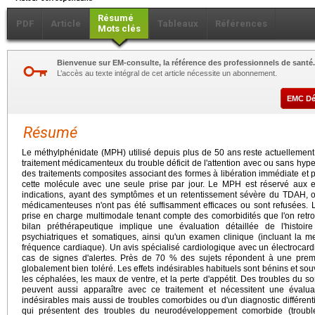
Résumé
PDF
Article
Tableaux
Références
Mots clés
Bienvenue sur EM-consulte, la référence des professionnels de santé.
L’accès au texte intégral de cet article nécessite un abonnement.
EMC D
Résumé
Le méthylphénidate (MPH) utilisé depuis plus de 50 ans reste actuellement 
traitement médicamenteux du trouble déficit de l'attention avec ou sans hyp
des traitements composites associant des formes à libération immédiate et pr
cette molécule avec une seule prise par jour. Le MPH est réservé aux e
indications, ayant des symptômes et un retentissement sévère du TDAH, o
médicamenteuses n'ont pas été suffisamment efficaces ou sont refusées. L
prise en charge multimodale tenant compte des comorbidités que l'on ret
bilan préthérapeutique implique une évaluation détaillée de l'histoi
psychiatriques et somatiques, ainsi qu'un examen clinique (incluant la me
fréquence cardiaque). Un avis spécialisé cardiologique avec un électroca
cas de signes d'alertes. Près de 70 % des sujets répondent à une premi
globalement bien toléré. Les effets indésirables habituels sont bénins et souv
les céphalées, les maux de ventre, et la perte d'appétit. Des troubles d
peuvent aussi apparaître avec ce traitement et nécessitent une évaluati
indésirables mais aussi de troubles comorbides ou d'un diagnostic différent
qui présentent des troubles du neurodéveloppement comorbide (trouble