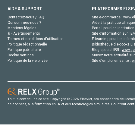
AIDE & SUPPORT
PLATEFORMES ELSE
Contactez-nous / FAQ
Site e-commerce :
www.el
Qui sommes-nous ?
Aide à la pratique clinique
Mentions légales
Portail pour les institution
© - Avertissements
Site d'information sur l'E
Termes et conditions d'utilisation
E-learning pour les infirmi
Politique rédactionnelle
Bibliothèque d'e-books Els
Politique publicitaire
Blog special IFSI :
www.gen
Cookie settings
Suivez notre actualité sur
Politique de la vie privée
Site d'emploi en santé :
e
Tout le contenu de ce site: Copyright © 2026 Elsevier, ses concédants de licence e
de données, a la formation en IA et aux technologies similaires. Pour tout con