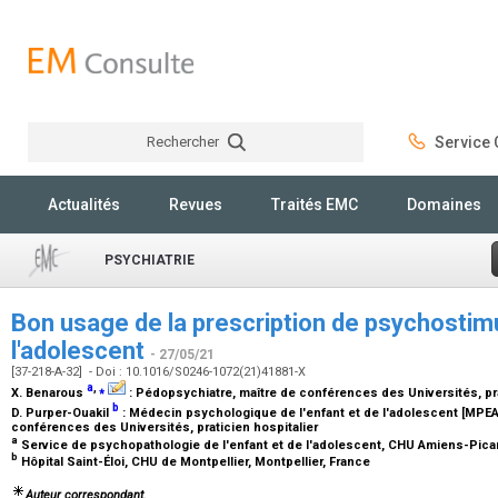
Rechercher
Service C
Rechercher
Actualités
Revues
Traités EMC
Domaines
PSYCHIATRIE
Bon usage de la prescription de psychostimu
l'adolescent
- 27/05/21
[37-218-A-32] - Doi : 10.1016/S0246-1072(21)41881-X
a
,
⁎
X. Benarous
:
Pédopsychiatre, maître de conférences des Universités, pra
b
D. Purper-Ouakil
:
Médecin psychologique de l'enfant et de l'adolescent [MPEA
conférences des Universités, praticien hospitalier
a
Service de psychopathologie de l'enfant et de l'adolescent, CHU Amiens-Pica
b
Hôpital Saint-Éloi, CHU de Montpellier, Montpellier, France
Auteur correspondant.