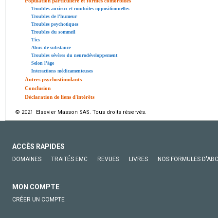
Population particulière et formes comorbides
Troubles anxieux et conduites oppositionnelles
Troubles de l'humeur
Troubles psychotiques
Troubles du sommeil
Tics
Abus de substance
Troubles sévères du neurodéveloppement
Selon l'âge
Interactions médicamenteuses
Autres psychostimulants
Conclusion
Déclaration de liens d'intérêts
© 2021 Elsevier Masson SAS. Tous droits réservés.
ACCÈS RAPIDES
DOMAINES
TRAITÉS EMC
REVUES
LIVRES
NOS FORMULES D'AB
MON COMPTE
CRÉER UN COMPTE