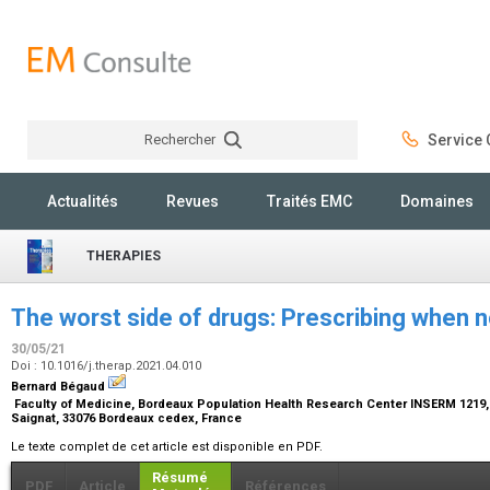
Rechercher
Service C
Rechercher
Actualités
Revues
Traités EMC
Domaines
THERAPIES
The worst side of drugs: Prescribing when n
30/05/21
Doi : 10.1016/j.therap.2021.04.010
Bernard Bégaud
Faculty of Medicine, Bordeaux Population Health Research Center INSERM 1219, U
Saignat, 33076 Bordeaux cedex, France
Le texte complet de cet article est disponible en PDF.
Résumé
PDF
Article
Références