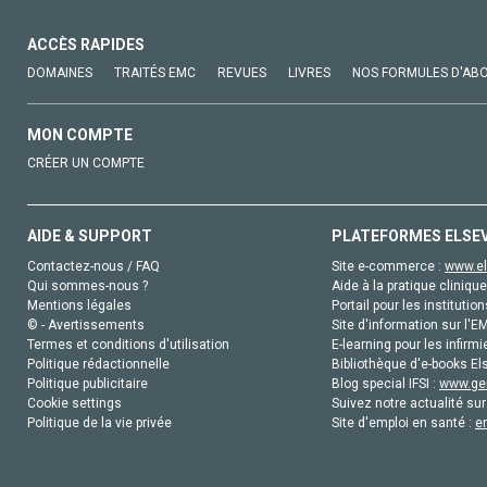
ACCÈS RAPIDES
DOMAINES
TRAITÉS EMC
REVUES
LIVRES
NOS FORMULES D'AB
MON COMPTE
CRÉER UN COMPTE
AIDE & SUPPORT
PLATEFORMES ELSE
Contactez-nous / FAQ
Site e-commerce :
www.el
Qui sommes-nous ?
Aide à la pratique clinique
Mentions légales
Portail pour les institution
© - Avertissements
Site d'information sur l'E
Termes et conditions d'utilisation
E-learning pour les infirmi
Politique rédactionnelle
Bibliothèque d'e-books Els
Politique publicitaire
Blog special IFSI :
www.gen
Cookie settings
Suivez notre actualité sur
Politique de la vie privée
Site d'emploi en santé :
e