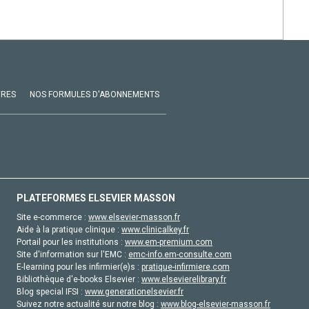
VRES
NOS FORMULES D'ABONNEMENTS
PLATEFORMES ELSEVIER MASSON
Site e-commerce :
www.elsevier-masson.fr
Aide à la pratique clinique :
www.clinicalkey.fr
Portail pour les institutions :
www.em-premium.com
Site d'information sur l'EMC :
emc-info.em-consulte.com
E-learning pour les infirmier(e)s :
pratique-infirmiere.com
Bibliothèque d'e-books Elsevier :
www.elsevierelibrary.fr
Blog special IFSI :
www.generationelsevier.fr
Suivez notre actualité sur notre blog :
www.blog-elsevier-masson.fr