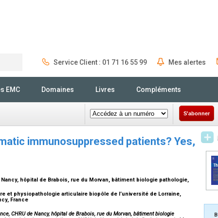
Service Client : 01 71 16 55 99
Mes alertes
Rechercher
és EMC
Domaines
Livres
Compléments
S'abonner
eumatic immunosuppressed patients? Yes,
ancy, hôpital de Brabois, rue du Morvan, bâtiment biologie pathologie,
et physiopathologie articulaire biopôle de l’université de Lorraine,
ncy, France
nce, CHRU de Nancy, hôpital de Brabois, rue du Morvan, bâtiment biologie
B