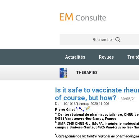
Rechercher
Actualités
Revues
Trait
THERAPIES
Is it safe to vaccinate rh
of course, but how?
- 30/05/21
Doi : 10.1016/j.therap.2020.11.006
a
,
b
,
Pierre Gillet
⁎
a
Centre régional de pharmacovigilance, CHRU de N
54511 Vandœuvre-lès-Nancy, France
b
UMR 7365 CNRS-UL, IMoPA, ingénierie moléculaire 
campus Brabois-Santé, 54505 Vandœuvre-lès-Na
*
Correspondence to: Centre régional de pharmacovigila