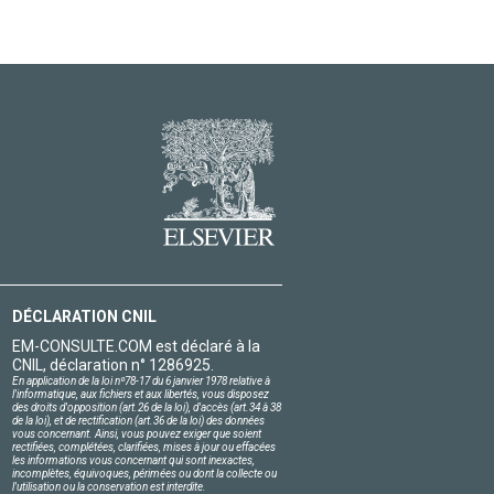
DÉCLARATION CNIL
EM-CONSULTE.COM est déclaré à la
CNIL, déclaration n° 1286925.
En application de la loi nº78-17 du 6 janvier 1978 relative à
l'informatique, aux fichiers et aux libertés, vous disposez
des droits d'opposition (art.26 de la loi), d'accès (art.34 à 38
de la loi), et de rectification (art.36 de la loi) des données
vous concernant. Ainsi, vous pouvez exiger que soient
rectifiées, complétées, clarifiées, mises à jour ou effacées
les informations vous concernant qui sont inexactes,
incomplètes, équivoques, périmées ou dont la collecte ou
l'utilisation ou la conservation est interdite.