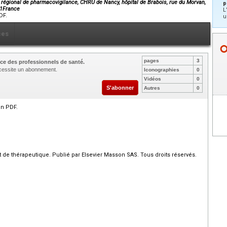
régional de pharmacovigilance, CHRU de Nancy, hôpital de Brabois, rue du Morvan,
p
11France
L
DF.
u
ces
pages
3
ce des professionnels de santé.
nécessite un abonnement.
Iconographies
0
Vidéos
0
S'abonner
Autres
0
en PDF.
de thérapeutique. Publié par Elsevier Masson SAS. Tous droits réservés.