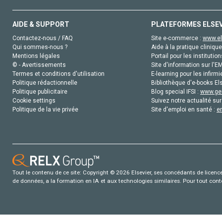
AIDE & SUPPORT
PLATEFORMES ELSE
Contactez-nous / FAQ
Site e-commerce :
www.el
Qui sommes-nous ?
Aide à la pratique clinique
Mentions légales
Portail pour les institution
© - Avertissements
Site d'information sur l'E
Termes et conditions d'utilisation
E-learning pour les infirmi
Politique rédactionnelle
Bibliothèque d'e-books Els
Politique publicitaire
Blog special IFSI :
www.gen
Cookie settings
Suivez notre actualité sur
Politique de la vie privée
Site d'emploi en santé :
e
Tout le contenu de ce site: Copyright © 2026 Elsevier, ses concédants de licence e
de données, a la formation en IA et aux technologies similaires. Pour tout con