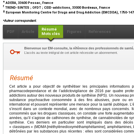
e
ADERA, 33600 Pessac, France
f
TREND-SINTES ; OFDT ; CEID-addictions, 33000 Bordeaux, France
g
European Monitoring Centre for Drugs amd Drug Addiction (EMCDDA), 1750-147
⁎
Auteur correspondant.
Résumé
PDF
Article
Figures
Références
Mots clés
Bienvenue sur EM-consulte, la référence des professionnels de santé.
L’accès au texte intégral de cet article nécessite un abonnement.
Résumé
Cet article a pour objectif de synthétiser les principales informations
pharmacodependance et de l’addictovigilance de 2016 par quatre profes
addictions autour des nouveaux produits de synthèse (NPS). Un nouveau pro
substance psychoactive consommée à des fins abusives, pure ou en 
international et pouvant représenter une menace pour la santé publique.
s’inscrit dans un contexte mondial, avec de nombreux pays concernés.
consommés que les drogues classiques, on constate une forte augmentatio
années, qu’il s’agisse de cathinones de synthèse, de cannabinoïdes de s
synthèse. Ces derniers en particulier sont impliqués dans des décè
« classiques » (MDMA [méthylènedioxyméthamphétamine], amphétamines, L
détrônées par les substances plus récentes : elles sont considérées comm