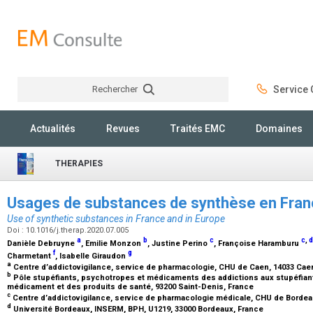
Rechercher
Service C
Rechercher
Actualités
Revues
Traités EMC
Domaines
THERAPIES
Usages de substances de synthèse en Fran
Use of synthetic substances in France and in Europe
Doi : 10.1016/j.therap.2020.07.005
a
b
c
c
,
d
Danièle Debruyne
, Emilie Monzon
, Justine Perino
, Françoise Haramburu
f
g
Charmetant
, Isabelle Giraudon
a
Centre d’addictovigilance, service de pharmacologie, CHU de Caen, 14033 Cae
b
Pôle stupéfiants, psychotropes et médicaments des addictions aux stupéfiant
médicament et des produits de santé, 93200 Saint-Denis, France
c
Centre d’addictovigilance, service de pharmacologie médicale, CHU de Bordea
d
Université Bordeaux, INSERM, BPH, U1219, 33000 Bordeaux, France