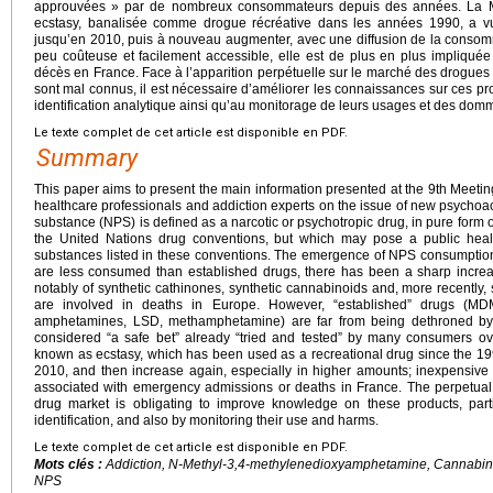
approuvées » par de nombreux consommateurs depuis des années. La 
ecstasy, banalisée comme drogue récréative dans les années 1990, a v
jusqu’en 2010, puis à nouveau augmenter, avec une diffusion de la consomm
peu coûteuse et facilement accessible, elle est de plus en plus impliqué
décès en France. Face à l’apparition perpétuelle sur le marché des drogues 
sont mal connus, il est nécessaire d’améliorer les connaissances sur ces prod
identification analytique ainsi qu’au monitorage de leurs usages et des do
Le texte complet de cet article est disponible en PDF.
Summary
This paper aims to present the main information presented at the 9th Meetin
healthcare professionals and addiction experts on the issue of new psychoa
substance (NPS) is defined as a narcotic or psychotropic drug, in pure form or
the United Nations drug conventions, but which may pose a public heal
substances listed in these conventions. The emergence of NPS consumptio
are less consumed than established drugs, there has been a sharp increas
notably of synthetic cathinones, synthetic cannabinoids and, more recently, sy
are involved in deaths in Europe. However, “established” drugs (MD
amphetamines, LSD, methamphetamine) are far from being dethroned by 
considered “a safe bet” already “tried and tested” by many consumers ove
known as ecstasy, which has been used as a recreational drug since the 19
2010, and then increase again, especially in higher amounts; inexpensive a
associated with emergency admissions or deaths in France. The perpetua
drug market is obligating to improve knowledge on these products, partic
identification, and also by monitoring their use and harms.
Le texte complet de cet article est disponible en PDF.
Mots clés :
Addiction, N-Methyl-3,4-methylenedioxyamphetamine, Cannabino
NPS