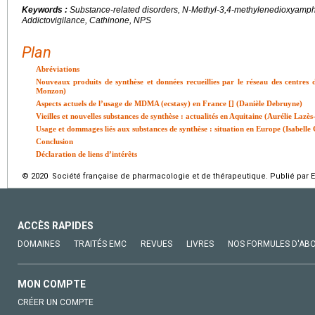
Keywords :
Substance-related disorders, N-Methyl-3,4-methylenedioxyamp
Addictovigilance, Cathinone, NPS
Plan
Abréviations
Nouveaux produits de synthèse et données recueillies par le réseau des centres 
Monzon)
Aspects actuels de l’usage de MDMA (ecstasy) en France [
] (Danièle Debruyne)
Vieilles et nouvelles substances de synthèse : actualités en Aquitaine (Aurélie Laz
Usage et dommages liés aux substances de synthèse : situation en Europe (Isabelle
Conclusion
Déclaration de liens d’intérêts
© 2020 Société française de pharmacologie et de thérapeutique. Publié par E
ACCÈS RAPIDES
DOMAINES
TRAITÉS EMC
REVUES
LIVRES
NOS FORMULES D'AB
MON COMPTE
CRÉER UN COMPTE