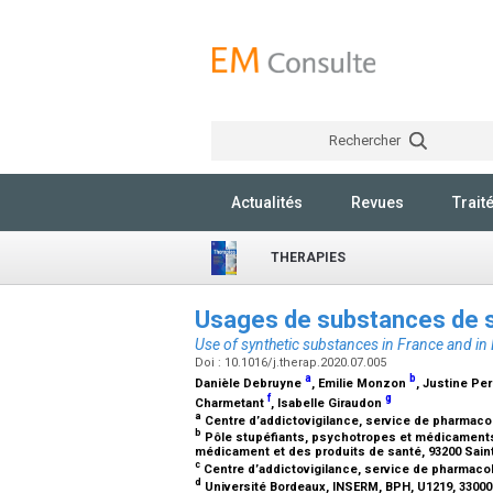
Rechercher
Actualités
Revues
Trait
THERAPIES
Usages de substances de s
Use of synthetic substances in France and in
Doi : 10.1016/j.therap.2020.07.005
a
b
Danièle Debruyne
, Emilie Monzon
, Justine Pe
f
g
Charmetant
, Isabelle Giraudon
a
Centre d’addictovigilance, service de pharmaco
b
Pôle stupéfiants, psychotropes et médicaments 
médicament et des produits de santé, 93200 Sain
c
Centre d’addictovigilance, service de pharmaco
d
Université Bordeaux, INSERM, BPH, U1219, 3300