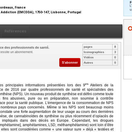
p
L
Bordeaux, France
u
 Addiction (EMCDDA), 1750-147, Lisbonne, Portugal
Références
pages
8
ce des professionnels de santé.
nécessite un abonnement.
Iconographies
3
Vidéos
0
S'abonner
Autres
0
es
les principales informations présentées lors des 9
Ateliers de la
ce de 2016 par quatre professionnels de santé et spécialistes des
ynthèse (NPS). Un nouveau produit de synthèse est défini comme toute
fins abusives, pure ou en préparation, non soumise à contrôle
enace pour la santé publique. L’émergence de la consommation de NPS
 de nombreux pays concernés. Même si les NPS sont beaucoup moins
onstate une forte augmentation de leur usage au cours des dernières
nthèse, de cannabinoïdes de synthèse ou plus récemment d’opiacés de
ont impliqués dans des décès en Europe. Cependant, les drogues
mphétamine], amphétamines, LSD, méthamphétamine) sont loin d’être
: elles sont considérées comme « une valeur sure » déjà « testées et