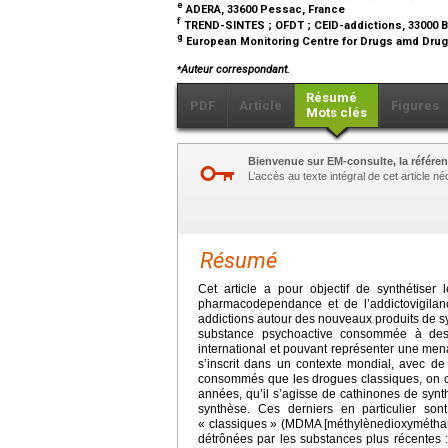
e
ADERA, 33600 Pessac, France
f
TREND-SINTES ; OFDT ; CEID-addictions, 33000 
g
European Monitoring Centre for Drugs amd Drug
⁎
Auteur correspondant.
Résumé
PDF
Article
Figures
Mots clés
Bienvenue sur EM-consulte, la référen
L’accès au texte intégral de cet article 
Résumé
Cet article a pour objectif de synthétiser 
pharmacodependance et de l’addictovigilan
addictions autour des nouveaux produits de s
substance psychoactive consommée à des 
international et pouvant représenter une m
s’inscrit dans un contexte mondial, avec
consommés que les drogues classiques, on c
années, qu’il s’agisse de cathinones de sy
synthèse. Ces derniers en particulier s
« classiques » (MDMA [méthylènedioxymétha
détrônées par les substances plus récentes 