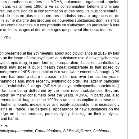
eurs depuis des années. La MDMA, notamment, également appelée
ve dans les années 1990, a vu sa consommation fortement diminuer
c une diffusion de la consommation et des produits plus concentrés ;
 est de plus en plus impliquée lors d’admissions aux urgences ou de
lle sur le marché des drogues de nouvelles substances, dont les effets
 les connaissances sur ces produits en s’attachant en particulier à leur
rage de leurs usages et des dommages qui peuvent être occasionnés.
en PDF.
on presented at the 9th Meeting about addictovigilance in 2016 by four
ts on the issue of new psychoactive substance use. A new psychoactive
chotropic drug, in pure form or in preparation, that is not controlled by
which may pose a public health threat comparable to that posed by
e emergence of NPS consumption is a worldwide concern. Although NPS
here has been a sharp increase in their use over the last few years,
nabinoids and, more recently, synthetic opioids. The latter in particular
er, “established” drugs (MDMA [methylenedioxymethamphetamine],
far from being dethroned by the more recent substances: they are
tested” by many consumers over the years. MDMA, in particular, also
ecreational drug since the 1990s, saw its consumption decrease until
 higher amounts; inexpensive and easily accessible, it is increasingly
aths in France. The perpetual appearance of new substances on the
dge on these products, particularly by focusing on their analytical
e and harms.
en PDF.
nedioxyamphetamine, Cannabinoïdes, Addictovigilance, Cathinone,