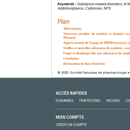
Keywords :
Substance-related disorders, N-
Addictovigilance, Cathinone, NPS
Plan
Abréviations
Nouveaux produits de synthèse et données recue
Monzon)
Aspects actuels de l’usage de MDMA (ecstasy) e
Vieilles et nouvelles substances de synthèse : a
Usage et dommages liés aux substances de synthè
Conclusion
Déclaration de liens d’intérêts
© 2020 Société française de pharmacologie et 
ACCÈS RAPIDES
DOMAINES
TRAITÉS EMC
REVUES
LI
MON COMPTE
CRÉER UN COMPTE