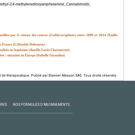
Methyl-3,4-methylenedioxyamphetamine, Cannabinoids,
illies par le réseau des centres d’addictovigilance entre 2009 et 2014 (Emilie
n France [
] (Danièle Debruyne)
ctualités en Aquitaine (Aurélie Lazès-Charmetant)
se : situation en Europe (Isabelle Giraudon)
de thérapeutique. Publié par Elsevier Masson SAS. Tous droits réservés.
VRES
NOS FORMULES D'ABONNEMENTS