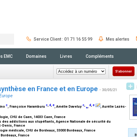
Service Client : 01 71 16 55 99
Mes alertes
Rechercher
és EMC
Domaines
Livres
Compléments
S'abonner
ynthèse en France et en Europe
- 30/05/21
 Europe
c
c
,
d
,
e
c
,
d
,
e
rino
, Françoise Haramburu
, Amélie Daveluy
⁎
,
, Aurélie Lazès-
logie, CHU de Caen, 14033 Caen, France
des addictions aux stupéfiants, Agence Nationale de sécurité du
t-Denis, France
logie médicale, CHU de Bordeaux, 33000 Bordeaux, France
B
0 Bordeaux, France