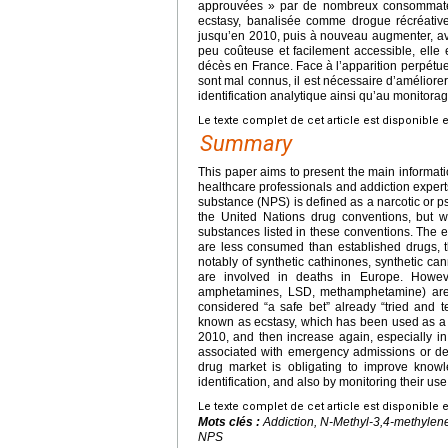
approuvées » par de nombreux consommat
ecstasy, banalisée comme drogue récréati
jusqu’en 2010, puis à nouveau augmenter, ave
peu coûteuse et facilement accessible, elle
décès en France. Face à l’apparition perpétue
sont mal connus, il est nécessaire d’améliorer
identification analytique ainsi qu’au monito
Le texte complet de cet article est disponible 
Summary
This paper aims to present the main informati
healthcare professionals and addiction exper
substance (NPS) is defined as a narcotic or psy
the United Nations drug conventions, but 
substances listed in these conventions. Th
are less consumed than established drugs, t
notably of synthetic cathinones, synthetic can
are involved in deaths in Europe. Howev
amphetamines, LSD, methamphetamine) are 
considered “a safe bet” already “tried and 
known as ecstasy, which has been used as a r
2010, and then increase again, especially in
associated with emergency admissions or de
drug market is obligating to improve knowle
identification, and also by monitoring their us
Le texte complet de cet article est disponible 
Mots clés :
Addiction, N-Methyl-3,4-methyle
NPS