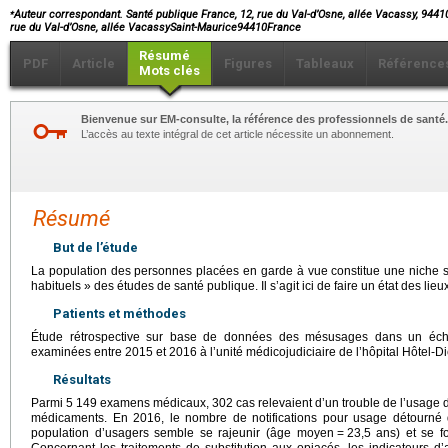
⁎
Auteur correspondant. Santé publique France, 12, rue du Val-d’Osne, allée Vacassy, 9441
rue du Val-d’Osne, allée VacassySaint-Maurice94410France
Résumé
PDF
Article
Figures
Tableaux
Référence
Mots clés
Bienvenue sur EM-consulte, la référence des professionnels de santé.
L’accès au texte intégral de cet article nécessite un abonnement.
Résumé
But de l’étude
La population des personnes placées en garde à vue constitue une niche s
habituels » des études de santé publique. Il s’agit ici de faire un état des l
Patients et méthodes
Étude rétrospective sur base de données des mésusages dans un éch
examinées entre 2015 et 2016 à l’unité médicojudiciaire de l’hôpital Hôtel-D
Résultats
Parmi 5 149 examens médicaux, 302 cas relevaient d’un trouble de l’usage
médicaments. En 2016, le nombre de notifications pour usage détourn
population d’usagers semble se rajeunir (âge moyen
=
23,5 ans) et se f
Concernant les traitements de substitution aux opiacés, les indicateurs 