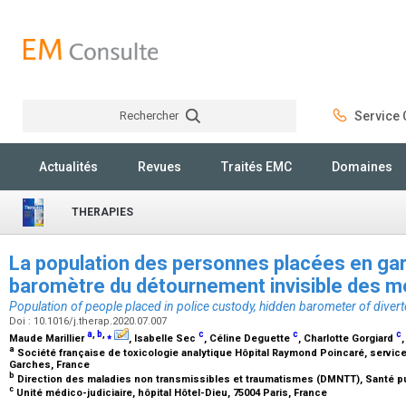
Rechercher
Service C
Rechercher
Actualités
Revues
Traités EMC
Domaines
THERAPIES
La population des personnes placées en gar
baromètre du détournement invisible des 
Population of people placed in police custody, hidden barometer of diver
Doi : 10.1016/j.therap.2020.07.007
a
,
b
,
⁎
c
c
c
Maude Marillier
, Isabelle Sec
, Céline Deguette
, Charlotte Gorgiard
a
Société française de toxicologie analytique Hôpital Raymond Poincaré, servic
Garches, France
b
Direction des maladies non transmissibles et traumatismes (DMNTT), Santé pu
c
Unité médico-judiciaire, hôpital Hôtel-Dieu, 75004 Paris, France