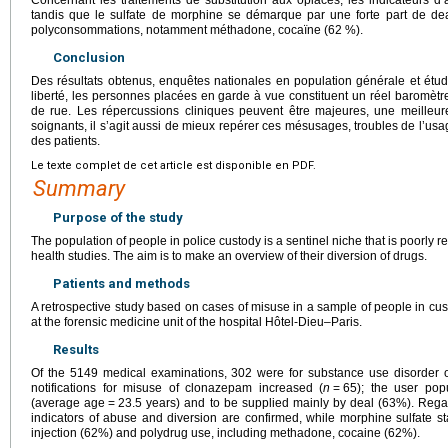
tandis que le sulfate de morphine se démarque par une forte part de dea
polyconsommations, notamment méthadone, cocaïne (62 %).
Conclusion
Des résultats obtenus, enquêtes nationales en population générale et étu
liberté, les personnes placées en garde à vue constituent un réel baromè
de rue. Les répercussions cliniques peuvent être majeures, une meilleure
soignants, il s’agit aussi de mieux repérer ces mésusages, troubles de l’usa
des patients.
Le texte complet de cet article est disponible en PDF.
Summary
Purpose of the study
The population of people in police custody is a sentinel niche that is poorly r
health studies. The aim is to make an overview of their diversion of drugs.
Patients and methods
A retrospective study based on cases of misuse in a sample of people in 
at the forensic medicine unit of the hospital Hôtel-Dieu–Paris.
Results
Of the 5149 medical examinations, 302 were for substance use disorder 
notifications for misuse of clonazepam increased (
n
=
65); the user pop
(average age
=
23.5 years) and to be supplied mainly by deal (63%). Regard
indicators of abuse and diversion are confirmed, while morphine sulfate st
injection (62%) and polydrug use, including methadone, cocaine (62%).