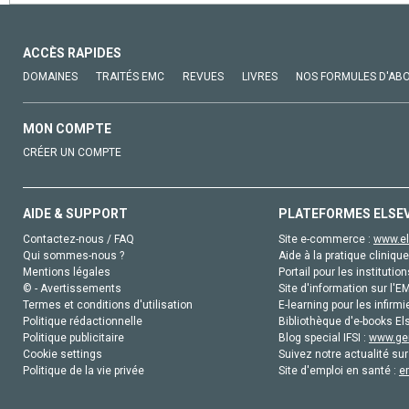
ACCÈS RAPIDES
DOMAINES
TRAITÉS EMC
REVUES
LIVRES
NOS FORMULES D'AB
MON COMPTE
CRÉER UN COMPTE
AIDE & SUPPORT
PLATEFORMES ELSE
Contactez-nous / FAQ
Site e-commerce :
www.el
Qui sommes-nous ?
Aide à la pratique clinique
Mentions légales
Portail pour les institution
© - Avertissements
Site d'information sur l'E
Termes et conditions d'utilisation
E-learning pour les infirmi
Politique rédactionnelle
Bibliothèque d'e-books Els
Politique publicitaire
Blog special IFSI :
www.gen
Cookie settings
Suivez notre actualité sur
Politique de la vie privée
Site d'emploi en santé :
e