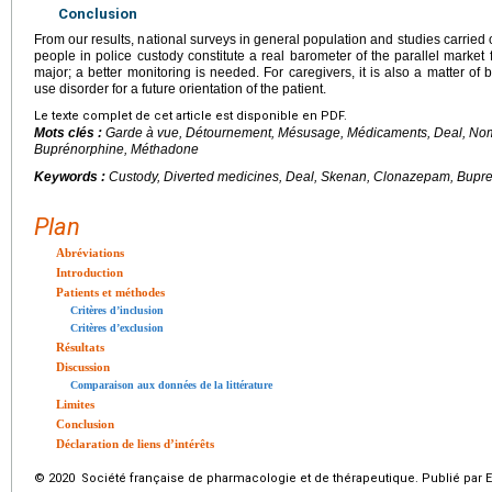
Conclusion
From our results, national surveys in general population and studies carried out
people in police custody constitute a real barometer of the parallel market 
major; a better monitoring is needed. For caregivers, it is also a matter of b
use disorder for a future orientation of the patient.
Le texte complet de cet article est disponible en PDF.
Mots clés :
Garde à vue, Détournement, Mésusage, Médicaments, Deal, N
Buprénorphine, Méthadone
Keywords :
Custody, Diverted medicines, Deal, Skenan, Clonazepam, Bupr
Plan
Abréviations
Introduction
Patients et méthodes
Critères d’inclusion
Critères d’exclusion
Résultats
Discussion
Comparaison aux données de la littérature
Limites
Conclusion
Déclaration de liens d’intérêts
© 2020 Société française de pharmacologie et de thérapeutique. Publié par E