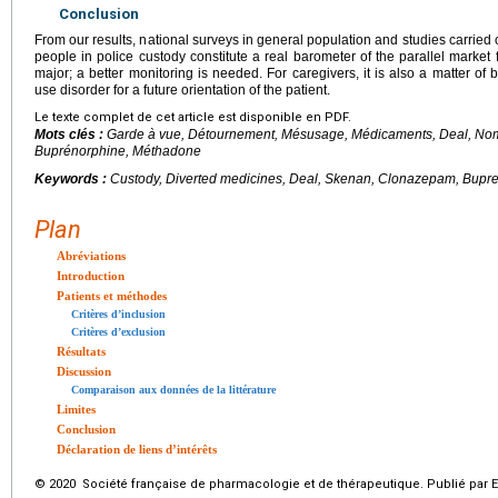
Conclusion
From our results, national surveys in general population and studies carried out
people in police custody constitute a real barometer of the parallel market 
major; a better monitoring is needed. For caregivers, it is also a matter of b
use disorder for a future orientation of the patient.
Le texte complet de cet article est disponible en PDF.
Mots clés :
Garde à vue, Détournement, Mésusage, Médicaments, Deal, N
Buprénorphine, Méthadone
Keywords :
Custody, Diverted medicines, Deal, Skenan, Clonazepam, Bupr
Plan
Abréviations
Introduction
Patients et méthodes
Critères d’inclusion
Critères d’exclusion
Résultats
Discussion
Comparaison aux données de la littérature
Limites
Conclusion
Déclaration de liens d’intérêts
© 2020 Société française de pharmacologie et de thérapeutique. Publié par E