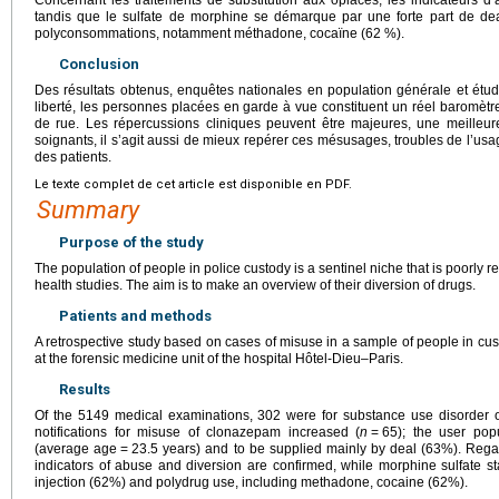
tandis que le sulfate de morphine se démarque par une forte part de dea
polyconsommations, notamment méthadone, cocaïne (62 %).
Conclusion
Des résultats obtenus, enquêtes nationales en population générale et étu
liberté, les personnes placées en garde à vue constituent un réel baromè
de rue. Les répercussions cliniques peuvent être majeures, une meilleure
soignants, il s’agit aussi de mieux repérer ces mésusages, troubles de l’usa
des patients.
Le texte complet de cet article est disponible en PDF.
Summary
Purpose of the study
The population of people in police custody is a sentinel niche that is poorly r
health studies. The aim is to make an overview of their diversion of drugs.
Patients and methods
A retrospective study based on cases of misuse in a sample of people in 
at the forensic medicine unit of the hospital Hôtel-Dieu–Paris.
Results
Of the 5149 medical examinations, 302 were for substance use disorder 
notifications for misuse of clonazepam increased (
n
=
65); the user pop
(average age
=
23.5 years) and to be supplied mainly by deal (63%). Regard
indicators of abuse and diversion are confirmed, while morphine sulfate st
injection (62%) and polydrug use, including methadone, cocaine (62%).