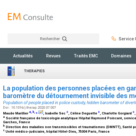
Rechercher
Service C
Rechercher
Actualités
Revues
Traités EMC
Domaines
THERAPIES
La population des personnes placées en gar
baromètre du détournement invisible des 
Population of people placed in police custody, hidden barometer of diver
Doi : 10.1016/j.therap.2020.07.007
a
,
b
,
⁎
c
c
c
Maude Marillier
, Isabelle Sec
, Céline Deguette
, Charlotte Gorgiard
a
Société française de toxicologie analytique Hôpital Raymond Poincaré, servic
Garches, France
b
Direction des maladies non transmissibles et traumatismes (DMNTT), Santé pu
c
Unité médico-judiciaire, hôpital Hôtel-Dieu, 75004 Paris, France