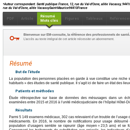
⁎
Auteur correspondant. Santé publique France, 12, rue du Val-d’Osne, allée Vacassy, 9441
rue du Val-d’Osne, allée VacassySaint-Maurice94410France
Résumé
PDF
Article
Figures
Tableaux
Référence
Mots clés
Bienvenue sur EM-consulte, la référence des professionnels de santé.
L’accès au texte intégral de cet article nécessite un abonnement.
Résumé
But de l’étude
La population des personnes placées en garde à vue constitue une niche s
habituels » des études de santé publique. Il s’agit ici de faire un état des l
Patients et méthodes
Étude rétrospective sur base de données des mésusages dans un éch
examinées entre 2015 et 2016 à l’unité médicojudiciaire de l’hôpital Hôtel-D
Résultats
Parmi 5 149 examens médicaux, 302 cas relevaient d’un trouble de l’usage
médicaments. En 2016, le nombre de notifications pour usage détourn
population d’usagers semble se rajeunir (âge moyen
=
23,5 ans) et se f
Concernant les traitements de substitution aux opiacés, les indicateurs 