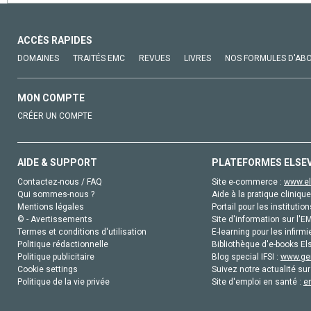
ACCÈS RAPIDES
DOMAINES
TRAITÉS EMC
REVUES
LIVRES
NOS FORMULES D'AB
MON COMPTE
CRÉER UN COMPTE
AIDE & SUPPORT
PLATEFORMES ELSE
Contactez-nous / FAQ
Site e-commerce :
www.el
Qui sommes-nous ?
Aide à la pratique clinique
Mentions légales
Portail pour les institution
© - Avertissements
Site d'information sur l'E
Termes et conditions d'utilisation
E-learning pour les infirmi
Politique rédactionnelle
Bibliothèque d'e-books Els
Politique publicitaire
Blog special IFSI :
www.gen
Cookie settings
Suivez notre actualité sur
Politique de la vie privée
Site d'emploi en santé :
e