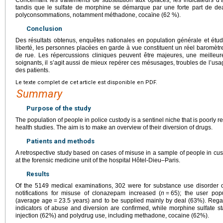
tandis que le sulfate de morphine se démarque par une forte part de dea
polyconsommations, notamment méthadone, cocaïne (62 %).
Conclusion
Des résultats obtenus, enquêtes nationales en population générale et étu
liberté, les personnes placées en garde à vue constituent un réel baromè
de rue. Les répercussions cliniques peuvent être majeures, une meilleure
soignants, il s’agit aussi de mieux repérer ces mésusages, troubles de l’usa
des patients.
Le texte complet de cet article est disponible en PDF.
Summary
Purpose of the study
The population of people in police custody is a sentinel niche that is poorly r
health studies. The aim is to make an overview of their diversion of drugs.
Patients and methods
A retrospective study based on cases of misuse in a sample of people in 
at the forensic medicine unit of the hospital Hôtel-Dieu–Paris.
Results
Of the 5149 medical examinations, 302 were for substance use disorder 
notifications for misuse of clonazepam increased (
n
=
65); the user pop
(average age
=
23.5 years) and to be supplied mainly by deal (63%). Regard
indicators of abuse and diversion are confirmed, while morphine sulfate st
injection (62%) and polydrug use, including methadone, cocaine (62%).