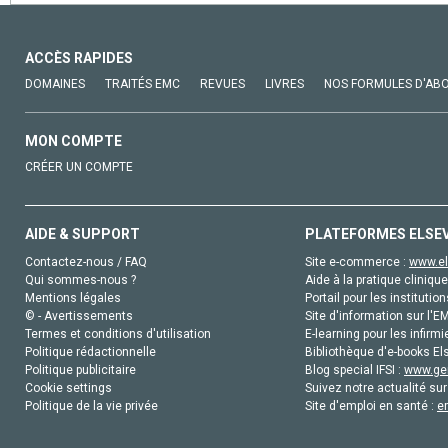
ACCÈS RAPIDES
DOMAINES
TRAITÉS EMC
REVUES
LIVRES
NOS FORMULES D'AB
MON COMPTE
CRÉER UN COMPTE
AIDE & SUPPORT
PLATEFORMES ELSE
Contactez-nous / FAQ
Site e-commerce :
www.el
Qui sommes-nous ?
Aide à la pratique clinique
Mentions légales
Portail pour les institution
© - Avertissements
Site d'information sur l'E
Termes et conditions d'utilisation
E-learning pour les infirmi
Politique rédactionnelle
Bibliothèque d'e-books Els
Politique publicitaire
Blog special IFSI :
www.gen
Cookie settings
Suivez notre actualité sur
Politique de la vie privée
Site d'emploi en santé :
e