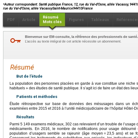
⁎
Auteur correspondant. Santé publique France, 12, rue du Val-d’Osne, allée Vacassy, 9441
rue du Val-d’Osne, allée VacassySaint-Maurice94410France
Résumé
PDF
Article
Figures
Tableaux
Référence
Mots clés
Bienvenue sur EM-consulte, la référence des professionnels de santé.
L’accès au texte intégral de cet article nécessite un abonnement.
Résumé
But de l’étude
La population des personnes placées en garde à vue constitue une niche s
habituels » des études de santé publique. Il s’agit ici de faire un état des l
Patients et méthodes
Étude rétrospective sur base de données des mésusages dans un éch
examinées entre 2015 et 2016 à l’unité médicojudiciaire de l’hôpital Hôtel-D
Résultats
Parmi 5 149 examens médicaux, 302 cas relevaient d’un trouble de l’usage
médicaments. En 2016, le nombre de notifications pour usage détourn
population d’usagers semble se rajeunir (âge moyen
=
23,5 ans) et se f
Concernant les traitements de substitution aux opiacés, les indicateurs 