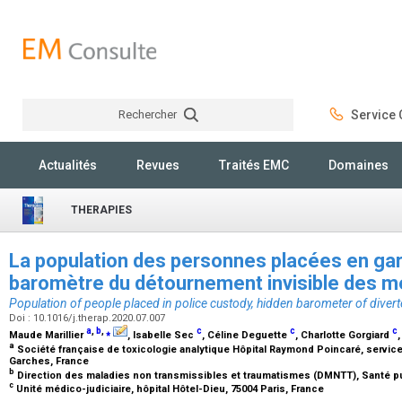
Rechercher
Service C
Rechercher
Actualités
Revues
Traités EMC
Domaines
THERAPIES
La population des personnes placées en gar
baromètre du détournement invisible des 
Population of people placed in police custody, hidden barometer of diver
Doi : 10.1016/j.therap.2020.07.007
a
,
b
,
⁎
c
c
c
Maude Marillier
, Isabelle Sec
, Céline Deguette
, Charlotte Gorgiard
a
Société française de toxicologie analytique Hôpital Raymond Poincaré, servic
Garches, France
b
Direction des maladies non transmissibles et traumatismes (DMNTT), Santé pu
c
Unité médico-judiciaire, hôpital Hôtel-Dieu, 75004 Paris, France