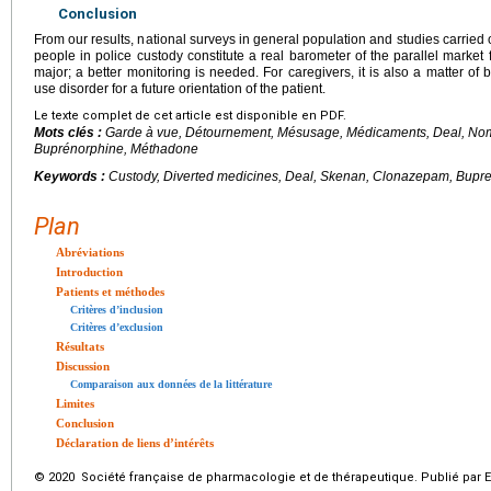
Conclusion
From our results, national surveys in general population and studies carried out
people in police custody constitute a real barometer of the parallel market 
major; a better monitoring is needed. For caregivers, it is also a matter of b
use disorder for a future orientation of the patient.
Le texte complet de cet article est disponible en PDF.
Mots clés :
Garde à vue, Détournement, Mésusage, Médicaments, Deal, N
Buprénorphine, Méthadone
Keywords :
Custody, Diverted medicines, Deal, Skenan, Clonazepam, Bupr
Plan
Abréviations
Introduction
Patients et méthodes
Critères d’inclusion
Critères d’exclusion
Résultats
Discussion
Comparaison aux données de la littérature
Limites
Conclusion
Déclaration de liens d’intérêts
© 2020 Société française de pharmacologie et de thérapeutique. Publié par E