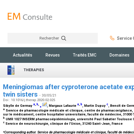
Rechercher
Service C
Rechercher
Actualités
Revues
Traités EMC
Domaines
THERAPIES
Meningiomas after cyproterone acetate exp
twin sisters
- 30/05/21
Doi : 10.1016/j.therap.2020.02.025
a
,
b
,
a
,
b
c
Sibylle de Germay
⁎
, Margaux Lafaurie
, Martin Dupuy
, Benoît de Ge
a
Service de pharmacologie médicale et clinique, centre de pharmacovigilance,
sur le médicament, centre hospitalier universitaire, faculté de médecine, 31000
b
UMR 1027 INSERM pharmacoépidémiologie, université Paul Sabatier Toulouse II
c
Service de neurochirurgie, clinique de l’Union, 31240 Saint-Jean, France
⁎
Corresponding author. Service de pharmacologie médicale et clinique, faculté de médeci