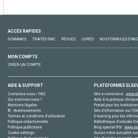
ACCÈS RAPIDES
DOMAINES
TRAITÉS EMC
REVUES
LIVRES
NOS FORMULES D'AB
MON COMPTE
CRÉER UN COMPTE
AIDE & SUPPORT
PLATEFORMES ELSE
Contactez-nous / FAQ
Site e-commerce :
www.el
Qui sommes-nous ?
Aide à la pratique clinique
Mentions légales
Portail pour les institution
© - Avertissements
Site d'information sur l'E
Termes et conditions d'utilisation
E-learning pour les infirmi
Politique rédactionnelle
Bibliothèque d'e-books Els
Politique publicitaire
Blog special IFSI :
www.gen
Cookie settings
Suivez notre actualité sur