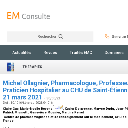
Rechercher
Service C
Rechercher
Actualités
Revues
Traités EMC
Domaines
THERAPIES
Michel Ollagnier, Pharmacologue, Professeu
Praticien Hospitalier au CHU de Saint-Étien
21 mars 2021
- 30/05/21
Doi : 10.1016/j.therap.2021.04.016
1
,
⁎
Claire Guy, Marie-Noelle Beyens
, Xavier Delavenne, Maryse Dudu, Jean-P
Patrick Mismetti, Geneviève Mounier, Martine Perret
Centre de pharmacovigilance et de renseignement sur le médicament, CHU de Sa
France
⁎