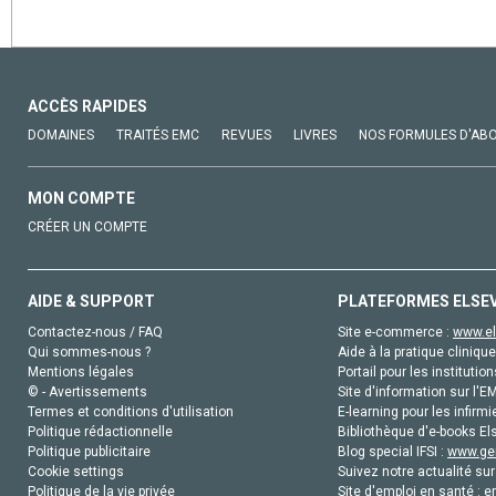
ACCÈS RAPIDES
DOMAINES
TRAITÉS EMC
REVUES
LIVRES
NOS FORMULES D'AB
MON COMPTE
CRÉER UN COMPTE
AIDE & SUPPORT
PLATEFORMES ELSE
Contactez-nous / FAQ
Site e-commerce :
www.el
Qui sommes-nous ?
Aide à la pratique clinique
Mentions légales
Portail pour les institution
© - Avertissements
Site d'information sur l'E
Termes et conditions d'utilisation
E-learning pour les infirmi
Politique rédactionnelle
Bibliothèque d'e-books Els
Politique publicitaire
Blog special IFSI :
www.gen
Cookie settings
Suivez notre actualité sur
Politique de la vie privée
Site d'emploi en santé :
e