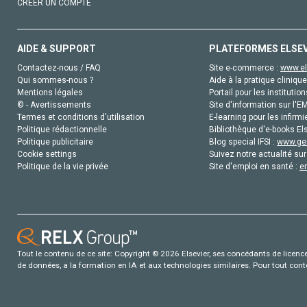
CRÉER UN COMPTE
AIDE & SUPPORT
PLATEFORMES ELSE
Contactez-nous / FAQ
Site e-commerce :
www.el
Qui sommes-nous ?
Aide à la pratique clinique
Mentions légales
Portail pour les institution
© - Avertissements
Site d'information sur l'E
Termes et conditions d'utilisation
E-learning pour les infirmi
Politique rédactionnelle
Bibliothèque d'e-books Els
Politique publicitaire
Blog special IFSI :
www.gen
Cookie settings
Suivez notre actualité sur
Politique de la vie privée
Site d'emploi en santé :
e
Tout le contenu de ce site: Copyright © 2026 Elsevier, ses concédants de licence e
de données, a la formation en IA et aux technologies similaires. Pour tout con