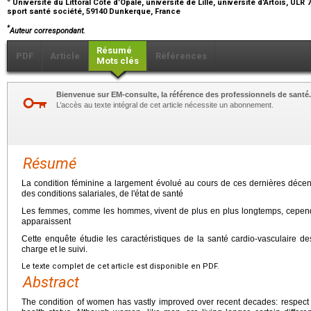
Université du Littoral Côte d’Opale, université de Lille, université d’Artois, ULR 
sport santé société, 59140 Dunkerque, France
*
Auteur correspondant.
Résumé
PDF
Article
Références
Mots clés
Bienvenue sur EM-consulte, la référence des professionnels de santé.
L’accès au texte intégral de cet article nécessite un abonnement.
Résumé
La condition féminine a largement évolué au cours de ces dernières décenni
des conditions salariales, de l'état de santé
Les femmes, comme les hommes, vivent de plus en plus longtemps, cepend
apparaissent
Cette enquête étudie les caractéristiques de la santé cardio-vasculaire 
charge et le suivi.
Le texte complet de cet article est disponible en PDF.
Abstract
The condition of women has vastly improved over recent decades: respect of