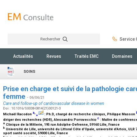
Rechercher
Service C
Rechercher
Actualités
Revues
Traités EMC
Domaines
SOINS
Prise en charge et suivi de la pathologie car
femme
- 06/06/21
Care and follow-up of cardiovascular disease in women
Doi : 10.1016/S0038-0814(21)00121-3
a
,
Michaël Racodon
⁎
:
Ph.D, chargé de recherche cliniqus
, Philippe Masson
c
diriger des recherches (HDR)
, Alessandro Porrovecchio
:
Maître de conférenc
a
Clinique de la Mitterie, 195 rue Adolphe-Defrenne, 59160 Lille, France
b
Université de Lille, université du Littoral Côte d’Opale, université d’Artois, ULR
sport santé société, 59000 Lille, France
c