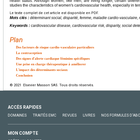
health status. Although women, like men, are living longer, certain differ
studies the characteristics of women's cardiovascular health, especially in te
Le texte complet de cet article est disponible en PDF.
Mots clés :
déterminant social, disparité, femme, maladie cardio-vasculaire, 
Keywords :
cardiovascular disease, cardiovascular risk, disparity, social d
Plan
Des facteurs de risque cardio-vasculaire particuliers
La contraception
Des signes d'alerte cardiaque féminins spécifiques
Une prise en charge thérapeutique à améliorer
L'impact des déterminants sociaux
Conclusion
© 2021 Elsevier Masson SAS. Tous droits réservés.
ACCÈS RAPIDES
DOMAINES
TRAITÉS EMC
REVUES
LIVRES
NOS FORMULES D'AB
MON COMPTE