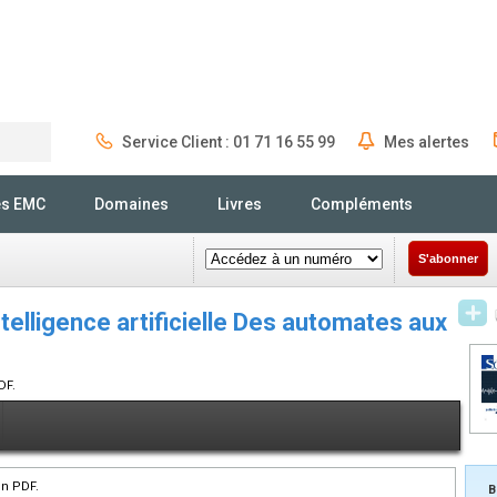
Service Client : 01 71 16 55 99
Mes alertes
Rechercher
és EMC
Domaines
Livres
Compléments
S'abonner
ntelligence artificielle Des automates aux
DF.
en PDF.
B