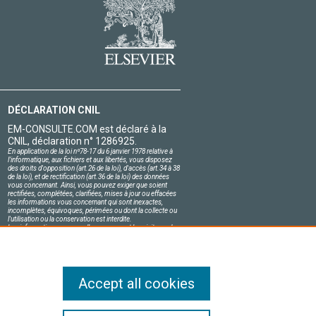
DÉCLARATION CNIL
EM-CONSULTE.COM est déclaré à la
CNIL, déclaration n° 1286925.
En application de la loi nº78-17 du 6 janvier 1978 relative à
l'informatique, aux fichiers et aux libertés, vous disposez
des droits d'opposition (art.26 de la loi), d'accès (art.34 à 38
de la loi), et de rectification (art.36 de la loi) des données
vous concernant. Ainsi, vous pouvez exiger que soient
rectifiées, complétées, clarifiées, mises à jour ou effacées
les informations vous concernant qui sont inexactes,
incomplètes, équivoques, périmées ou dont la collecte ou
l'utilisation ou la conservation est interdite.
Les informations personnelles concernant les visiteurs de
notre site, y compris leur identité, sont confidentielles.
Le responsable du site s'engage sur l'honneur à respecter
les conditions légales de confidentialité applicables en
France et à ne pas divulguer ces informations à des tiers.
Accept all cookies