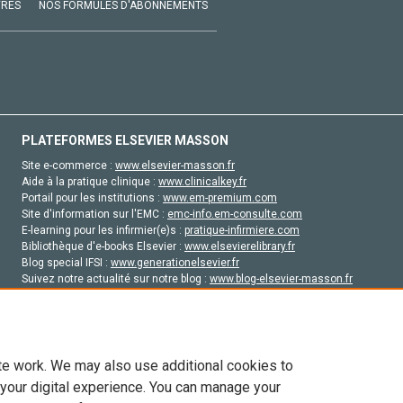
VRES
NOS FORMULES D'ABONNEMENTS
PLATEFORMES ELSEVIER MASSON
Site e-commerce :
www.elsevier-masson.fr
Aide à la pratique clinique :
www.clinicalkey.fr
Portail pour les institutions :
www.em-premium.com
Site d'information sur l'EMC :
emc-info.em-consulte.com
E-learning pour les infirmier(e)s :
pratique-infirmiere.com
Bibliothèque d'e-books Elsevier :
www.elsevierelibrary.fr
Blog special IFSI :
www.generationelsevier.fr
Suivez notre actualité sur notre blog :
www.blog-elsevier-masson.fr
Site d'emploi en santé :
emploisante.com
te work. We may also use additional cookies to
 your digital experience. You can manage your