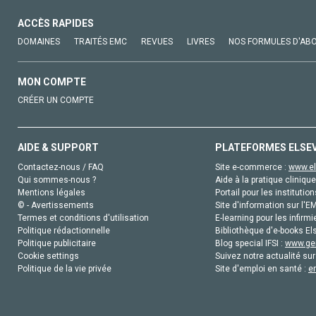
ACCÈS RAPIDES
DOMAINES
TRAITÉS EMC
REVUES
LIVRES
NOS FORMULES D'AB
MON COMPTE
CRÉER UN COMPTE
AIDE & SUPPORT
PLATEFORMES ELSE
Contactez-nous / FAQ
Site e-commerce :
www.el
Qui sommes-nous ?
Aide à la pratique clinique
Mentions légales
Portail pour les institution
© - Avertissements
Site d'information sur l'E
Termes et conditions d'utilisation
E-learning pour les infirmi
Politique rédactionnelle
Bibliothèque d'e-books Els
Politique publicitaire
Blog special IFSI :
www.gen
Cookie settings
Suivez notre actualité sur
Politique de la vie privée
Site d'emploi en santé :
e