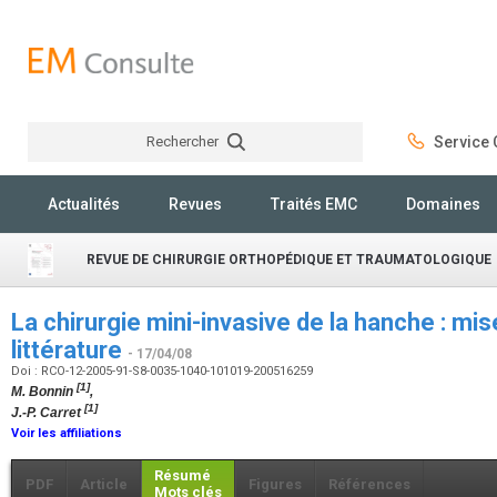
Rechercher
Service C
Rechercher
Actualités
Revues
Traités EMC
Domaines
REVUE DE CHIRURGIE ORTHOPÉDIQUE ET TRAUMATOLOGIQUE
La chirurgie mini-invasive de la hanche : mis
littérature
- 17/04/08
Doi : RCO-12-2005-91-S8-0035-1040-101019-200516259
[1]
M. Bonnin
,
[1]
J.-P. Carret
Voir les affiliations
Résumé
PDF
Article
Figures
Références
Mots clés