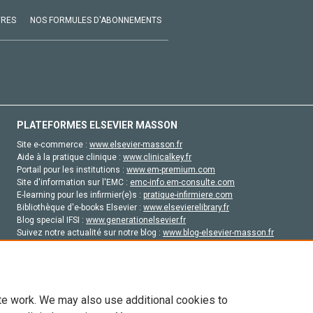
VRES
NOS FORMULES D'ABONNEMENTS
PLATEFORMES ELSEVIER MASSON
Site e-commerce :
www.elsevier-masson.fr
Aide à la pratique clinique :
www.clinicalkey.fr
Portail pour les institutions :
www.em-premium.com
Site d'information sur l'EMC :
emc-info.em-consulte.com
E-learning pour les infirmier(e)s :
pratique-infirmiere.com
Bibliothèque d'e-books Elsevier :
www.elsevierelibrary.fr
Blog special IFSI :
www.generationelsevier.fr
Suivez notre actualité sur notre blog :
www.blog-elsevier-masson.fr
Site d'emploi en santé :
emploisante.com
te work. We may also use additional cookies to