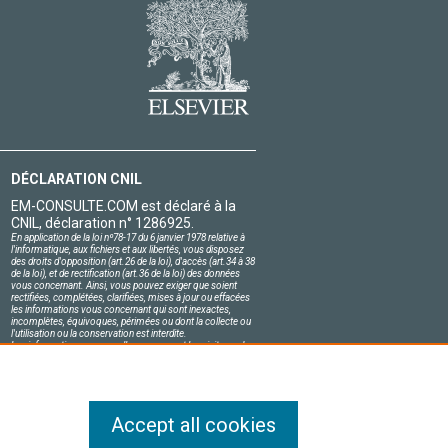
DÉCLARATION CNIL
EM-CONSULTE.COM est déclaré à la
CNIL, déclaration n° 1286925.
En application de la loi nº78-17 du 6 janvier 1978 relative à
l'informatique, aux fichiers et aux libertés, vous disposez
des droits d'opposition (art.26 de la loi), d'accès (art.34 à 38
de la loi), et de rectification (art.36 de la loi) des données
vous concernant. Ainsi, vous pouvez exiger que soient
rectifiées, complétées, clarifiées, mises à jour ou effacées
les informations vous concernant qui sont inexactes,
incomplètes, équivoques, périmées ou dont la collecte ou
l'utilisation ou la conservation est interdite.
Les informations personnelles concernant les visiteurs de
notre site, y compris leur identité, sont confidentielles.
Le responsable du site s'engage sur l'honneur à respecter
les conditions légales de confidentialité applicables en
France et à ne pas divulguer ces informations à des tiers.
Accept all cookies