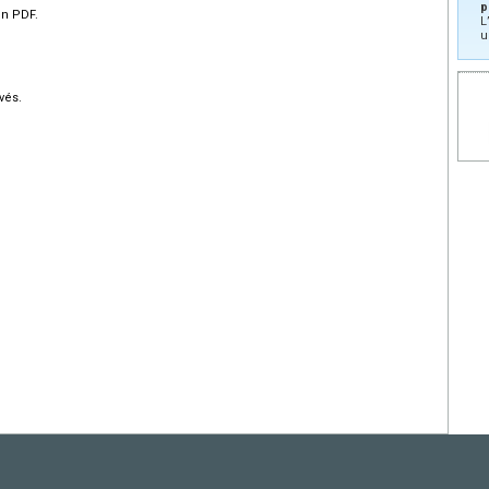
p
en PDF.
L
u
vés.