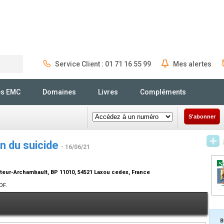
Service Client : 01 71 16 55 99
Mes alertes
Rechercher
és EMC
Domaines
Livres
Compléments
S'abonner
on du suicide
- 16/06/21
teur-Archambault, BP 11010, 54521 Laxou cedex, France
DF.
B