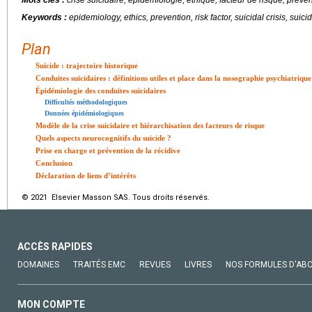
Keywords :
epidemiology, ethics, prevention, risk factor, suicidal crisis, suici
Plan
Suicide : trajectoire historique
Conduites suicidaires : définitions utiles et place dans la nosographie psychiatrique
Épidémiologie des conduites suicidaires
Difficultés méthodologiques
Données épidémiologiques
Modèle de la crise suicidaire et hiérarchisation des facteurs de risque
Quels aspects neurocognitifs du suicide ?
Prise en charge et prévention de la récidive
Conclusion
Déclaration de liens d’intérêts
© 2021 Elsevier Masson SAS. Tous droits réservés.
ACCÈS RAPIDES
DOMAINES
TRAITÉS EMC
REVUES
LIVRES
NOS FORMULES D'AB
MON COMPTE