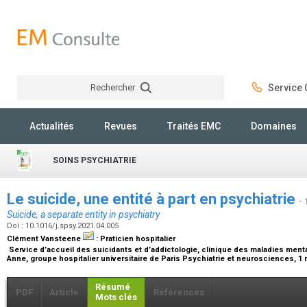
Rechercher
Service C
Rechercher
Actualités
Revues
Traités EMC
Domaines
SOINS PSYCHIATRIE
Le suicide, une entité à part en psychiatrie
- 
Suicide, a separate entity in psychiatry
Doi : 10.1016/j.spsy.2021.04.005
Clément Vansteene
:
Praticien hospitalier
Service d’accueil des suicidants et d’addictologie, clinique des maladies mental
Anne, groupe hospitalier universitaire de Paris Psychiatrie et neurosciences, 1 
Résumé
PDF
Article
Références
Mots clés