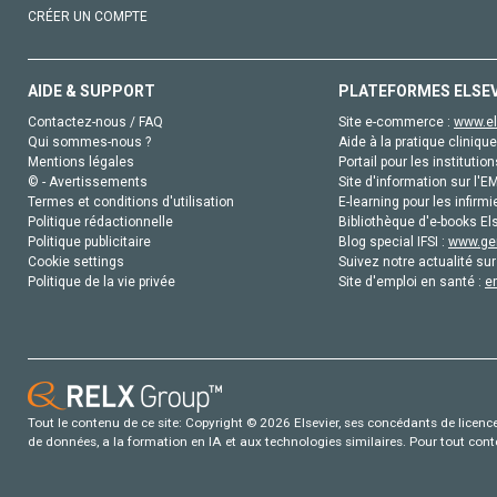
CRÉER UN COMPTE
AIDE & SUPPORT
PLATEFORMES ELSE
Contactez-nous / FAQ
Site e-commerce :
www.el
Qui sommes-nous ?
Aide à la pratique clinique
Mentions légales
Portail pour les institution
© - Avertissements
Site d'information sur l'E
Termes et conditions d'utilisation
E-learning pour les infirmi
Politique rédactionnelle
Bibliothèque d'e-books Els
Politique publicitaire
Blog special IFSI :
www.gen
Cookie settings
Suivez notre actualité sur
Politique de la vie privée
Site d'emploi en santé :
e
Tout le contenu de ce site: Copyright © 2026 Elsevier, ses concédants de licence e
de données, a la formation en IA et aux technologies similaires. Pour tout con