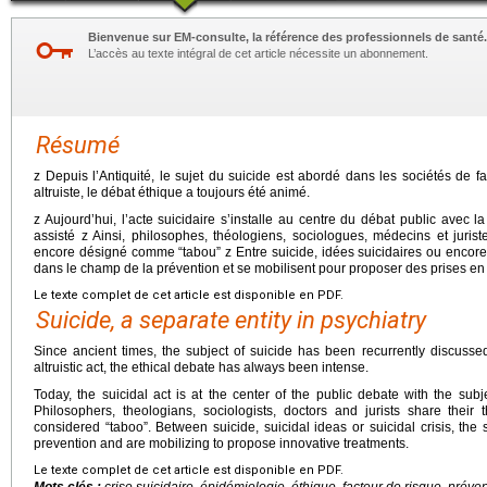
Bienvenue sur EM-consulte, la référence des professionnels de santé.
L’accès au texte intégral de cet article nécessite un abonnement.
Résumé
z Depuis l’Antiquité, le sujet du suicide est abordé dans les sociétés de 
altruiste, le débat éthique a toujours été animé.
z Aujourd’hui, l’acte suicidaire s’installe au centre du débat public avec l
assisté z Ainsi, philosophes, théologiens, sociologues, médecins et jurist
encore désigné comme “tabou” z Entre suicide, idées suicidaires ou encore cr
dans le champ de la prévention et se mobilisent pour proposer des prises en
Le texte complet de cet article est disponible en PDF.
Suicide, a separate entity in psychiatry
Since ancient times, the subject of suicide has been recurrently discussed 
altruistic act, the ethical debate has always been intense.
Today, the suicidal act is at the center of the public debate with the sub
Philosophers, theologians, sociologists, doctors and jurists share their t
considered “taboo”. Between suicide, suicidal ideas or suicidal crisis, the 
prevention and are mobilizing to propose innovative treatments.
Le texte complet de cet article est disponible en PDF.
Mots clés :
crise suicidaire, épidémiologie, éthique, facteur de risque, préven