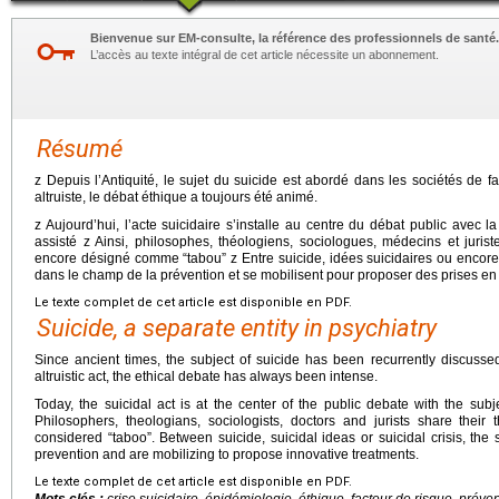
Bienvenue sur EM-consulte, la référence des professionnels de santé.
L’accès au texte intégral de cet article nécessite un abonnement.
Résumé
z Depuis l’Antiquité, le sujet du suicide est abordé dans les sociétés de 
altruiste, le débat éthique a toujours été animé.
z Aujourd’hui, l’acte suicidaire s’installe au centre du débat public avec l
assisté z Ainsi, philosophes, théologiens, sociologues, médecins et jurist
encore désigné comme “tabou” z Entre suicide, idées suicidaires ou encore cr
dans le champ de la prévention et se mobilisent pour proposer des prises en
Le texte complet de cet article est disponible en PDF.
Suicide, a separate entity in psychiatry
Since ancient times, the subject of suicide has been recurrently discussed 
altruistic act, the ethical debate has always been intense.
Today, the suicidal act is at the center of the public debate with the sub
Philosophers, theologians, sociologists, doctors and jurists share their t
considered “taboo”. Between suicide, suicidal ideas or suicidal crisis, the 
prevention and are mobilizing to propose innovative treatments.
Le texte complet de cet article est disponible en PDF.
Mots clés :
crise suicidaire, épidémiologie, éthique, facteur de risque, préven