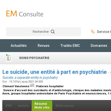
Rechercher
Service C
Rechercher
Actualités
Revues
Traités EMC
Domaines
SOINS PSYCHIATRIE
Le suicide, une entité à part en psychiatrie
- 
Suicide, a separate entity in psychiatry
Doi : 10.1016/j.spsy.2021.04.005
Clément Vansteene
:
Praticien hospitalier
Service d’accueil des suicidants et d’addictologie, clinique des maladies mental
Anne, groupe hospitalier universitaire de Paris Psychiatrie et neurosciences, 1 
Résumé
PDF
Article
Références
Mots clés