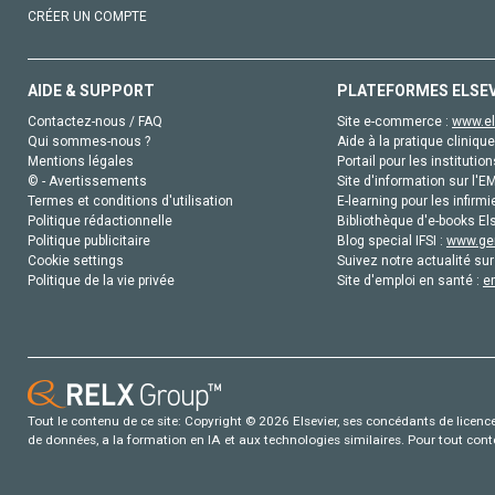
CRÉER UN COMPTE
AIDE & SUPPORT
PLATEFORMES ELSE
Contactez-nous / FAQ
Site e-commerce :
www.el
Qui sommes-nous ?
Aide à la pratique clinique
Mentions légales
Portail pour les institution
© - Avertissements
Site d'information sur l'E
Termes et conditions d'utilisation
E-learning pour les infirmi
Politique rédactionnelle
Bibliothèque d'e-books Els
Politique publicitaire
Blog special IFSI :
www.gen
Cookie settings
Suivez notre actualité sur
Politique de la vie privée
Site d'emploi en santé :
e
Tout le contenu de ce site: Copyright © 2026 Elsevier, ses concédants de licence e
de données, a la formation en IA et aux technologies similaires. Pour tout con