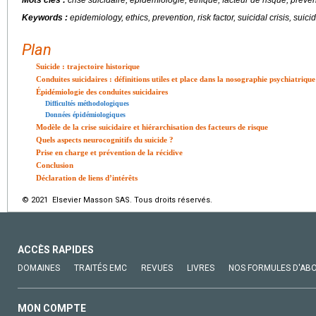
Keywords :
epidemiology, ethics, prevention, risk factor, suicidal crisis, suici
Plan
Suicide : trajectoire historique
Conduites suicidaires : définitions utiles et place dans la nosographie psychiatrique
Épidémiologie des conduites suicidaires
Difficultés méthodologiques
Données épidémiologiques
Modèle de la crise suicidaire et hiérarchisation des facteurs de risque
Quels aspects neurocognitifs du suicide ?
Prise en charge et prévention de la récidive
Conclusion
Déclaration de liens d’intérêts
© 2021 Elsevier Masson SAS. Tous droits réservés.
ACCÈS RAPIDES
DOMAINES
TRAITÉS EMC
REVUES
LIVRES
NOS FORMULES D'AB
MON COMPTE