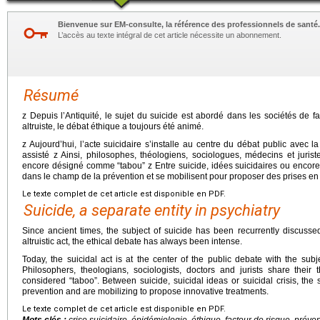
Bienvenue sur EM-consulte, la référence des professionnels de santé.
L’accès au texte intégral de cet article nécessite un abonnement.
Résumé
z Depuis l’Antiquité, le sujet du suicide est abordé dans les sociétés de 
altruiste, le débat éthique a toujours été animé.
z Aujourd’hui, l’acte suicidaire s’installe au centre du débat public avec l
assisté z Ainsi, philosophes, théologiens, sociologues, médecins et jurist
encore désigné comme “tabou” z Entre suicide, idées suicidaires ou encore cr
dans le champ de la prévention et se mobilisent pour proposer des prises en
Le texte complet de cet article est disponible en PDF.
Suicide, a separate entity in psychiatry
Since ancient times, the subject of suicide has been recurrently discussed 
altruistic act, the ethical debate has always been intense.
Today, the suicidal act is at the center of the public debate with the sub
Philosophers, theologians, sociologists, doctors and jurists share their t
considered “taboo”. Between suicide, suicidal ideas or suicidal crisis, the 
prevention and are mobilizing to propose innovative treatments.
Le texte complet de cet article est disponible en PDF.
Mots clés :
crise suicidaire, épidémiologie, éthique, facteur de risque, préven