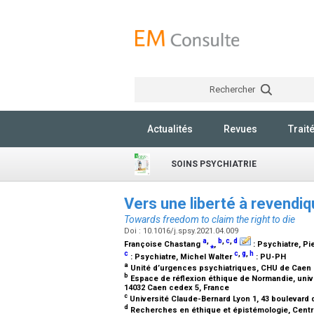
Rechercher
Actualités
Revues
Trait
SOINS PSYCHIATRIE
Vers une liberté à revendiq
Towards freedom to claim the right to die
Doi : 10.1016/j.spsy.2021.04.009
a
,
b
,
c
,
d
Françoise Chastang
⁎
,
:
Psychiatre
, Pi
c
c
,
g
,
h
:
Psychiatre
, Michel Walter
:
PU-PH
a
Unité d’urgences psychiatriques, CHU de Caen
b
Espace de réflexion éthique de Normandie, uni
14032 Caen cedex 5, France
c
Université Claude-Bernard Lyon 1, 43 boulevard
d
Recherches en éthique et épistémologie, Centre