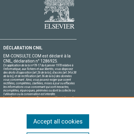
DÉCLARATION CNIL
EM-CONSULTE.COM est déclaré à la
CNIL, déclaration n° 1286925.
En application de la loi nº78-17 du 6 janvier 1978 relative à
l'informatique, aux fichiers et aux libertés, vous disposez
des droits d'opposition (art.26 de la loi), d'accès (art.34 à 38
de la loi), et de rectification (art.36 de la loi) des données
vous concernant. Ainsi, vous pouvez exiger que soient
rectifiées, complétées, clarifiées, mises à jour ou effacées
les informations vous concernant qui sont inexactes,
incomplètes, équivoques, périmées ou dont la collecte ou
l'utilisation ou la conservation est interdite.
Les informations personnelles concernant les visiteurs de
notre site, y compris leur identité, sont confidentielles.
Le responsable du site s'engage sur l'honneur à respecter
les conditions légales de confidentialité applicables en
France et à ne pas divulguer ces informations à des tiers.
Accept all cookies