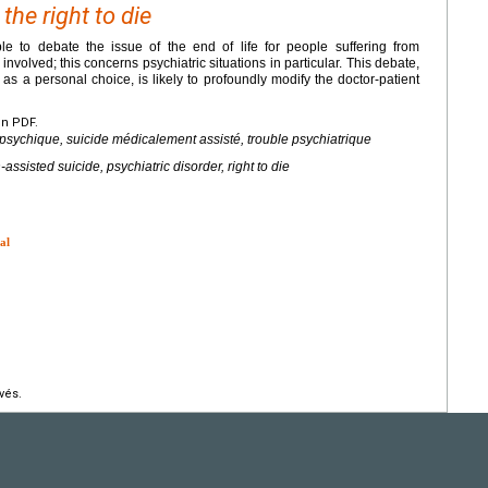
he right to die
ble to debate the issue of the end of life for people suffering from
involved; this concerns psychiatric situations in particular. This debate,
as a personal choice, is likely to profoundly modify the doctor-patient
en PDF.
e psychique, suicide médicalement assisté, trouble psychiatrique
-assisted suicide, psychiatric disorder, right to die
al
vés.