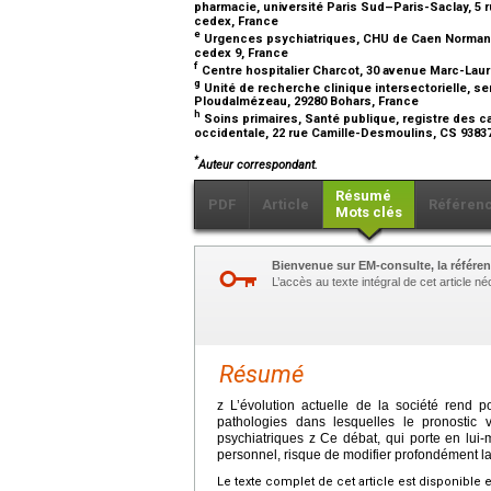
pharmacie, université Paris Sud–Paris-Saclay, 5 r
cedex, France
e
Urgences psychiatriques, CHU de Caen Normand
cedex 9, France
f
Centre hospitalier Charcot, 30 avenue Marc-Laure
g
Unité de recherche clinique intersectorielle, se
Ploudalmézeau, 29280 Bohars, France
h
Soins primaires, Santé publique, registre des c
occidentale, 22 rue Camille-Desmoulins, CS 93837
*
Auteur correspondant.
Résumé
PDF
Article
Référen
Mots clés
Bienvenue sur EM-consulte, la référen
L’accès au texte intégral de cet article 
Résumé
z L’évolution actuelle de la société rend 
pathologies dans lesquelles le pronostic 
psychiatriques z Ce débat, qui porte en lui
personnel, risque de modifier profondément la 
Le texte complet de cet article est disponible 