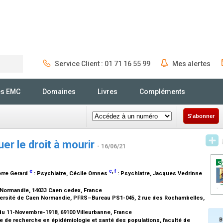
Service Client : 01 71 16 55 99
Mes alertes
Rechercher
és EMC
Domaines
Livres
Compléments
S'abonner
uer le droit à mourir
- 16/06/21
e
c
,
f
erre Gerard
:
Psychiatre
, Cécile Omnes
:
Psychiatre
, Jacques Vedrinne
 Normandie, 14033 Caen cedex, France
versité de Caen Normandie, PFRS–Bureau PS1-045, 2 rue des Rochambelles,
 du 11-Novembre-1918, 69100 Villeurbanne, France
B
 de recherche en épidémiologie et santé des populations, faculté de