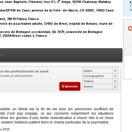
e
p
ue Jean-Baptiste-Clément, tour D1, 2
étage, 92296 Chatenay-Malabry
L
u
ie/EPSM de Caen, avenue de la Côte- de-Nacre, CS 30001, 14033 Caen
nt, 78370 Plaisir, France
rvice de psychiatrie adulte, CHRU de Brest, hôpital de Bohars, route de
ancers de Bretagne occidentale, EA 7479, université de Bretagne
, 29238 Brest cedex 3, France
ces
pages
4
ce des professionnels de santé.
nécessite un abonnement.
Iconographies
0
Vidéos
0
S'abonner
Autres
0
possible un débat sur la fin de vie pour les personnes souffrant de
vital n’est pas engagé, ce qui concerne notamment les situations
-même les germes d’une réelle revendication à mourir liée à un choix
relation médecin-patient dans le champ particulier de la psychiatrie.
en PDF.