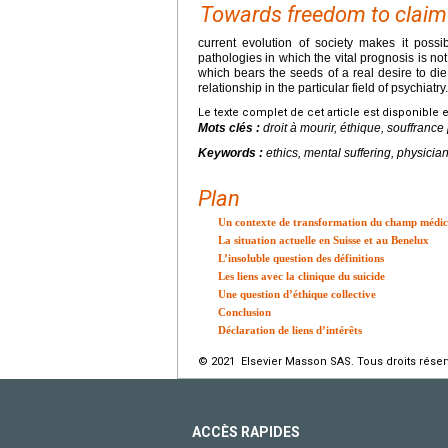
Towards freedom to claim t
current evolution of society makes it possi
pathologies in which the vital prognosis is not 
which bears the seeds of a real desire to die 
relationship in the particular field of psychiatry.
Le texte complet de cet article est disponible 
Mots clés :
droit à mourir, éthique, souffranc
Keywords :
ethics, mental suffering, physician
Plan
Un contexte de transformation du champ médic
La situation actuelle en Suisse et au Benelux
L’insoluble question des définitions
Les liens avec la clinique du suicide
Une question d’éthique collective
Conclusion
Déclaration de liens d’intérêts
© 2021 Elsevier Masson SAS. Tous droits réser
ACCÈS RAPIDES