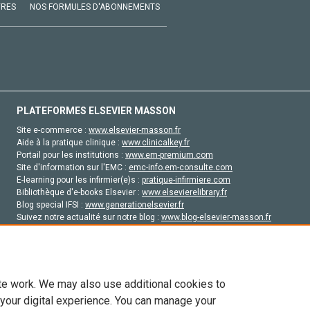
VRES
NOS FORMULES D'ABONNEMENTS
PLATEFORMES ELSEVIER MASSON
Site e-commerce :
www.elsevier-masson.fr
Aide à la pratique clinique :
www.clinicalkey.fr
Portail pour les institutions :
www.em-premium.com
Site d'information sur l'EMC :
emc-info.em-consulte.com
E-learning pour les infirmier(e)s :
pratique-infirmiere.com
Bibliothèque d'e-books Elsevier :
www.elsevierelibrary.fr
Blog special IFSI :
www.generationelsevier.fr
Suivez notre actualité sur notre blog :
www.blog-elsevier-masson.fr
Site d'emploi en santé :
emploisante.com
te work. We may also use additional cookies to
 your digital experience. You can manage your