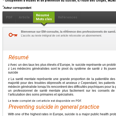
Groupement d’études et de prévention du suicide, 67 route des Groges, 86280
*
Auteur correspondant.
Résumé
PDF
Article
Références
Mots clés
Bienvenue sur EM-consulte, la référence des professionnels de santé.
L’accès au texte intégral de cet article nécessite un abonnement.
Résumé
z Avec un des taux les plus élevés d’Europe, le suicide représente un prob
z Les médecins généralistes sont le pivot du système de santé z Ils joue
suicide
z La santé mentale représente une grande proportion de la patientèle des 
majorité pour des troubles dépressifs et anxieux z Cependant, les patients p
médecin généraliste lorsqu’ils rencontrent des difficultés psychiques pour la 
un professionnel de santé mentale plus facilement sur les conseils de 
l’articulation des soins primaires et spécialisés.
Le texte complet de cet article est disponible en PDF.
Preventing suicide in general practice
With one of the highest rates in Europe, suicide is a major public health pro