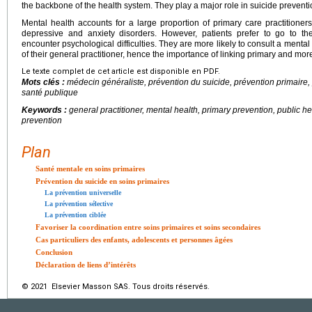
the backbone of the health system. They play a major role in suicide preventi
Mental health accounts for a large proportion of primary care practitioners’
depressive and anxiety disorders. However, patients prefer to go to thei
encounter psychological difficulties. They are more likely to consult a menta
of their general practitioner, hence the importance of linking primary and mor
Le texte complet de cet article est disponible en PDF.
Mots clés :
médecin généraliste, prévention du suicide, prévention primaire,
santé publique
Keywords :
general practitioner, mental health, primary prevention, public h
prevention
Plan
Santé mentale en soins primaires
Prévention du suicide en soins primaires
La prévention universelle
La prévention sélective
La prévention ciblée
Favoriser la coordination entre soins primaires et soins secondaires
Cas particuliers des enfants, adolescents et personnes âgées
Conclusion
Déclaration de liens d’intérêts
© 2021 Elsevier Masson SAS. Tous droits réservés.