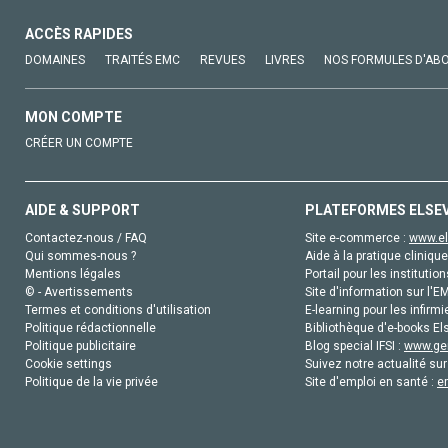
ACCÈS RAPIDES
DOMAINES
TRAITÉS EMC
REVUES
LIVRES
NOS FORMULES D'AB
MON COMPTE
CRÉER UN COMPTE
AIDE & SUPPORT
PLATEFORMES ELSE
Contactez-nous / FAQ
Site e-commerce :
www.el
Qui sommes-nous ?
Aide à la pratique clinique
Mentions légales
Portail pour les institution
© - Avertissements
Site d'information sur l'E
Termes et conditions d'utilisation
E-learning pour les infirmi
Politique rédactionnelle
Bibliothèque d'e-books Els
Politique publicitaire
Blog special IFSI :
www.gen
Cookie settings
Suivez notre actualité sur
Politique de la vie privée
Site d'emploi en santé :
e