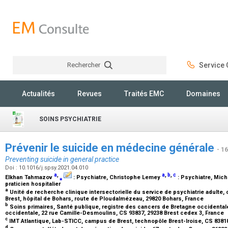
Rechercher
Service C
Rechercher
Actualités
Revues
Traités EMC
Domaines
SOINS PSYCHIATRIE
Prévenir le suicide en médecine générale
- 1
Preventing suicide in general practice
Doi : 10.1016/j.spsy.2021.04.010
a
,
a
,
b
,
c
Elkhan Tahmazov
⁎
:
Psychiatre
, Christophe Lemey
:
Psychiatre
, Mich
praticien hospitalier
a
Unité de recherche clinique intersectorielle du service de psychiatrie adulte, c
Brest, hôpital de Bohars, route de Ploudalmézeau, 29820 Bohars, France
b
Soins primaires, Santé publique, registre des cancers de Bretagne occidentale
occidentale, 22 rue Camille-Desmoulins, CS 93837, 29238 Brest cedex 3, France
c
IMT Atlantique, Lab-STICC, campus de Brest, technopôle Brest-Iroise, CS 83818
d