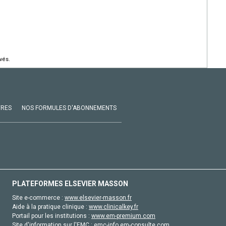
vés.
VRES
NOS FORMULES D'ABONNEMENTS
PLATEFORMES ELSEVIER MASSON
Site e-commerce :
www.elsevier-masson.fr
Aide à la pratique clinique :
www.clinicalkey.fr
Portail pour les institutions :
www.em-premium.com
Site d'information sur l'EMC :
emc-info.em-consulte.com