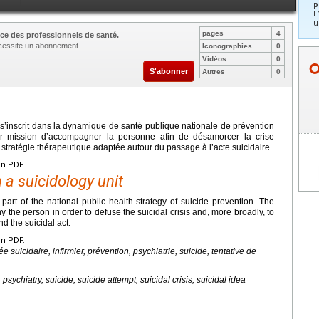
p
L
u
pages
4
ce des professionnels de santé.
nécessite un abonnement.
Iconographies
0
Vidéos
0
S'abonner
Autres
0
s s’inscrit dans la dynamique de santé publique nationale de prévention
ur mission d’accompagner la personne afin de désamorcer la crise
 stratégie thérapeutique adaptée autour du passage à l’acte suicidaire.
en PDF.
 a suicidology unit
 part of the national public health strategy of suicide prevention. The
y the person in order to defuse the suicidal crisis and, more broadly, to
d the suicidal act.
en PDF.
ée suicidaire, infirmier, prévention, psychiatrie, suicide, tentative de
 psychiatry, suicide, suicide attempt, suicidal crisis, suicidal idea