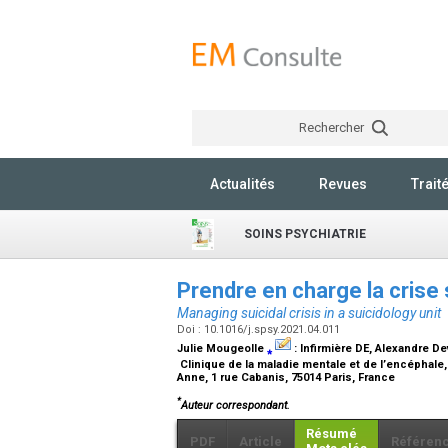
Rechercher
Actualités
Revues
Trait
SOINS PSYCHIATRIE
Prendre en charge la crise 
Managing suicidal crisis in a suicidology unit
Doi : 10.1016/j.spsy.2021.04.011
Julie Mougeolle
⁎
:
Infirmière DE
, Alexandre De
Clinique de la maladie mentale et de l’encéphale, 
Anne, 1 rue Cabanis, 75014 Paris, France
*
Auteur correspondant.
Résumé
PDF
Article
Référen