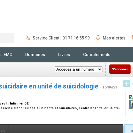
Service Client : 01 71 16 55 99
Mes alertes
Rechercher
és EMC
Domaines
Livres
Compléments
S'abonner
suicidaire en unité de suicidologie
- 16/06/21
vault :
Infirmier DE
service d’accueil des suicidants et suicidaires, centre hospitalier Sainte-
ces
B