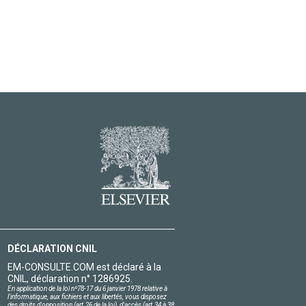
DÉCLARATION CNIL
EM-CONSULTE.COM est déclaré à la
CNIL, déclaration n° 1286925.
En application de la loi nº78-17 du 6 janvier 1978 relative à
l'informatique, aux fichiers et aux libertés, vous disposez
des droits d'opposition (art.26 de la loi), d'accès (art.34 à 38