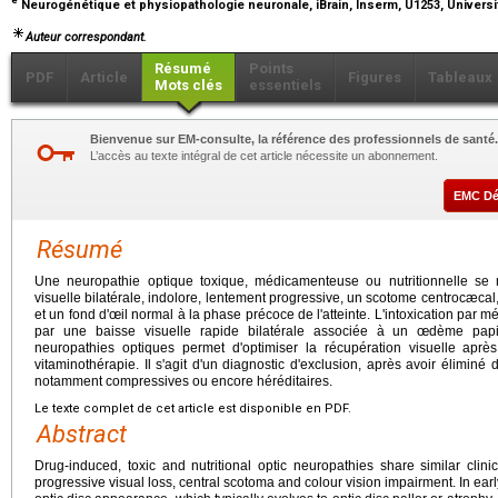
Neurogénétique et physiopathologie neuronale, iBrain, Inserm, U1253, Universi
Auteur correspondant.
Résumé
Points
PDF
Article
Figures
Tableaux
Mots clés
essentiels
Bienvenue sur EM-consulte, la référence des professionnels de santé.
L’accès au texte intégral de cet article nécessite un abonnement.
EMC D
Résumé
Une neuropathie optique toxique, médicamenteuse ou nutritionnelle se
visuelle bilatérale, indolore, lentement progressive, un scotome centrocæcal,
et un fond d'œil normal à la phase précoce de l'atteinte. L'intoxication par 
par une baisse visuelle rapide bilatérale associée à un œdème papi
neuropathies optiques permet d'optimiser la récupération visuelle aprè
vitaminothérapie. Il s'agit d'un diagnostic d'exclusion, après avoir éliminé
notamment compressives ou encore héréditaires.
Le texte complet de cet article est disponible en PDF.
Abstract
Drug-induced, toxic and nutritional optic neuropathies share similar clinic
progressive visual loss, central scotoma and colour vision impairment. In ea