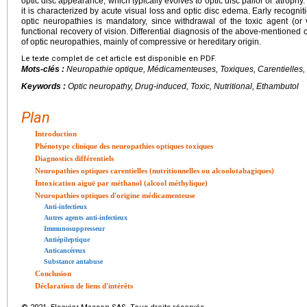
optic disc appearance, which typically evolves to optic disc pallor or atrophy
it is characterized by acute visual loss and optic disc edema. Early recogniti
optic neuropathies is mandatory, since withdrawal of the toxic agent (or
functional recovery of vision. Differential diagnosis of the above-mentioned
of optic neuropathies, mainly of compressive or hereditary origin.
Le texte complet de cet article est disponible en PDF.
Mots-clés :
Neuropathie optique, Médicamenteuses, Toxiques, Carentielles,
Keywords :
Optic neuropathy, Drug-induced, Toxic, Nutritional, Ethambutol
Plan
Introduction
Phénotype clinique des neuropathies optiques toxiques
Diagnostics différentiels
Neuropathies optiques carentielles (nutritionnelles ou alcoolotabagiques)
Intoxication aiguë par méthanol (alcool méthylique)
Neuropathies optiques d'origine médicamenteuse
Anti-infectieux
Autres agents anti-infectieux
Immunosuppresseur
Antiépileptique
Anticancéreux
Substance antabuse
Conclusion
Déclaration de liens d'intérêts