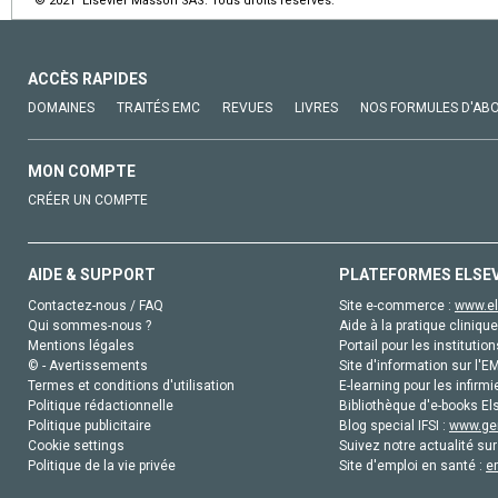
© 2021 Elsevier Masson SAS. Tous droits réservés.
ACCÈS RAPIDES
DOMAINES
TRAITÉS EMC
REVUES
LIVRES
NOS FORMULES D'AB
MON COMPTE
CRÉER UN COMPTE
AIDE & SUPPORT
PLATEFORMES ELSE
Contactez-nous / FAQ
Site e-commerce :
www.el
Qui sommes-nous ?
Aide à la pratique clinique
Mentions légales
Portail pour les institution
© - Avertissements
Site d'information sur l'E
Termes et conditions d'utilisation
E-learning pour les infirmi
Politique rédactionnelle
Bibliothèque d'e-books Els
Politique publicitaire
Blog special IFSI :
www.gen
Cookie settings
Suivez notre actualité sur
Politique de la vie privée
Site d'emploi en santé :
e