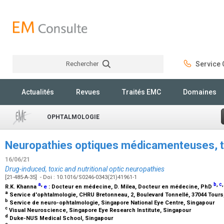
Rechercher
Service C
Rechercher
Actualités
Revues
Traités EMC
Domaines
OPHTALMOLOGIE
Neuropathies optiques médicamenteuses, to
16/06/21
Drug-induced, toxic and nutritional optic neuropathies
[21-485-A-35] - Doi : 10.1016/S0246-0343(21)41961-1
a
,
b
,
c
R.K. Khanna
e
:
Docteur en médecine
, D. Milea,
Docteur en médecine, PhD
a
Service d'ophtalmologie, CHRU Bretonneau, 2, Boulevard Tonnellé, 37044 Tours
b
Service de neuro-ophtalmologie, Singapore National Eye Centre, Singapour
c
Visual Neuroscience, Singapore Eye Research Institute, Singapour
d
Duke-NUS Medical School, Singapour
e