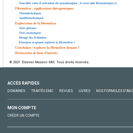
Nouvelles voies d'activation du plasminogène : le cross-talk fibrinolytique ()
Fibrinolyse : applications thérapeutiques
Thrombolytiques
Antifibrinolytiques
Exploration de la fibrinolyse
Tests globaux
Tests analytiques
Dosage des D-dimères
Pourquoi et quand explorer la fibrinolyse ?
Conclusion : explorer la fibrinolyse demain ?
Déclaration de liens d'intérêts
© 2021 Elsevier Masson SAS. Tous droits réservés.
ACCÈS RAPIDES
DOMAINES
TRAITÉS EMC
REVUES
LIVRES
NOS FORMULES D'AB
MON COMPTE
CRÉER UN COMPTE