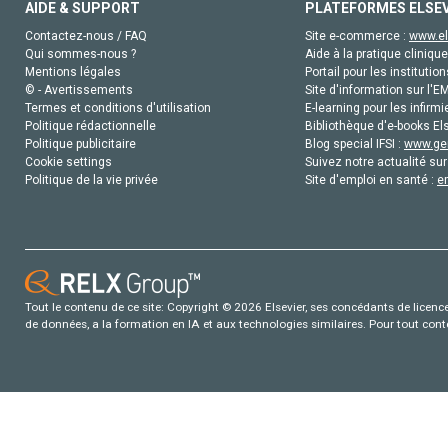
AIDE & SUPPORT
PLATEFORMES ELSE
Contactez-nous / FAQ
Site e-commerce :
www.el
Qui sommes-nous ?
Aide à la pratique clinique
Mentions légales
Portail pour les institution
© - Avertissements
Site d'information sur l'E
Termes et conditions d'utilisation
E-learning pour les infirmi
Politique rédactionnelle
Bibliothèque d'e-books Els
Politique publicitaire
Blog special IFSI :
www.gen
Cookie settings
Suivez notre actualité sur
Politique de la vie privée
Site d'emploi en santé :
e
Tout le contenu de ce site: Copyright © 2026 Elsevier, ses concédants de licence e
de données, a la formation en IA et aux technologies similaires. Pour tout con