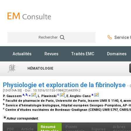
Rechercher
Service C
Rechercher
Actualités
Revues
Traités EMC
Domaines
HÉMATOLOGIE
Physiologie et exploration de la fibrinolyse
- 
[13-019-A-30] - Doi : 10.1016/S1155-1984(21)44399-2
a
,
b
,
⁎
c
a
P. Gaussem
, L. Plawinski
, E. Anglés-Cano
a
Faculté de pharmacie de Paris, Université de Paris, Inserm UMR S 1140, 4, aven
b
Service d'hématologie biologique, Hôpital européen Georges-Pompidou, AP-HP
c
Centre d'études nucléaires de Bordeaux-Gradignan (CENBG) UMR 5797, CNRS/I
Auteur correspondant.
Résumé
Points
Arbres
PDF
Article
Figures