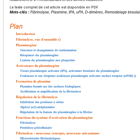
Le texte complet de cet article est disponible en PDF.
Mots-clés :
Fibrinolyse, Plasmine, tPA, uPA, D-dimères, Remodelage tissula
Plan
Introduction
Fibrinolyse, vue d'ensemble ()
Plasminogène
Structure et changements de conformation
Récepteurs du plasminogène
Liaison du plasminogène aux plaquettes
Activateurs du plasminogène
Tissue plasminogen activator (tPA), activateur tissulaire du plasminogène
Urokinase et son récepteur urokinase plasminogen activator surface receptor (uPAR) ()
Formation de plasmine
Plasmine formée sur des surfaces biologiques
Accélération et amplification de la fibrinolyse
Régulation de la fibrinolyse
Inhibition des protéases à sérine
Alpha2 (α2)-antiplasmine
Régulation de la liaison du plasminogène à la fibrine
Fonctions du système d'activation du plasminogène
Fibrinolyse
Protéolyse péricellulaire
Fibrinolyse : nouveaux concepts, nouveaux mécanismes
Microvésicules fibrinolytiques