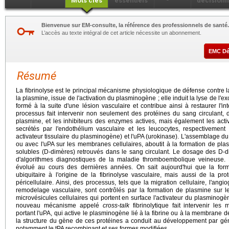
Mots clés
essentiels
décisionn
Bienvenue sur EM-consulte, la référence des professionnels de santé.
L’accès au texte intégral de cet article nécessite un abonnement.
EMC D
Résumé
La fibrinolyse est le principal mécanisme physiologique de défense contre l
la plasmine, issue de l'activation du plasminogène ; elle induit la lyse de l'e
formé à la suite d'une lésion vasculaire et contribue ainsi à restaurer l'in
processus fait intervenir non seulement des protéines du sang circulant,
plasmine, et les inhibiteurs des enzymes actives, mais également les act
secrétés par l'endothélium vasculaire et les leucocytes, respectivement 
activateur tissulaire du plasminogène) et l'uPA (urokinase). L'assemblage du
ou avec l'uPA sur les membranes cellulaires, aboutit à la formation de pla
solubles (D-dimères) retrouvés dans le sang circulant. Le dosage des D-di
d'algorithmes diagnostiques de la maladie thromboembolique veineuse. L
évolué au cours des dernières années. On sait aujourd'hui que la fo
ubiquitaire à l'origine de la fibrinolyse vasculaire, mais aussi de la pro
péricellulaire. Ainsi, des processus, tels que la migration cellulaire, l'ang
remodelage vasculaire, sont contrôlés par la formation de plasmine sur le
microvésicules cellulaires qui portent en surface l'activateur du plasminogèn
nouveau mécanisme appelé
cross-talk
fibrinolytique fait intervenir les 
portant l'uPA, qui active le plasminogène lié à la fibrine ou à la membrane 
la structure du gène de ces protéines a conduit au développement par gén
notamment le tPA recombinant et ses formes modifiées.