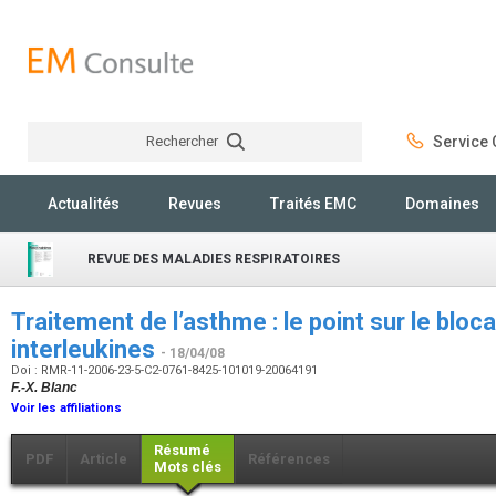
Rechercher
Service C
Rechercher
Actualités
Revues
Traités EMC
Domaines
REVUE DES MALADIES RESPIRATOIRES
Traitement de l’asthme : le point sur le blo
interleukines
- 18/04/08
Doi : RMR-11-2006-23-5-C2-0761-8425-101019-20064191
F.-X. Blanc
Voir les affiliations
Résumé
PDF
Article
Références
Mots clés