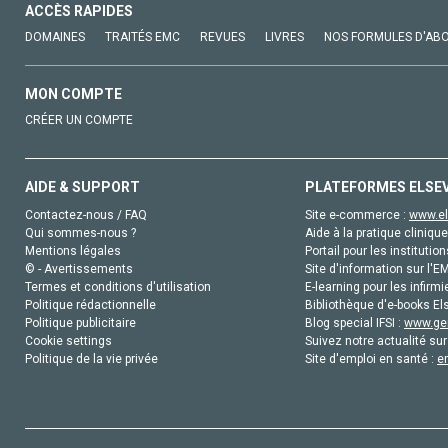
ACCÈS RAPIDES
DOMAINES
TRAITÉS EMC
REVUES
LIVRES
NOS FORMULES D'AB
MON COMPTE
CRÉER UN COMPTE
AIDE & SUPPORT
PLATEFORMES ELSE
Contactez-nous / FAQ
Site e-commerce :
www.el
Qui sommes-nous ?
Aide à la pratique clinique
Mentions légales
Portail pour les institution
© - Avertissements
Site d'information sur l'E
Termes et conditions d'utilisation
E-learning pour les infirmi
Politique rédactionnelle
Bibliothèque d'e-books Els
Politique publicitaire
Blog special IFSI :
www.gen
Cookie settings
Suivez notre actualité sur
Politique de la vie privée
Site d'emploi en santé :
e