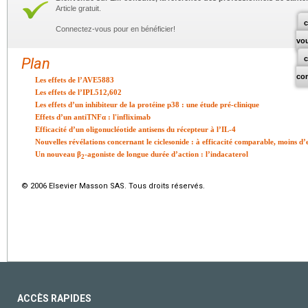
Article gratuit.
c
Connectez-vous pour en bénéficier!
vo
Plan
co
Les effets de l’AVE5883
Les effets de l’IPL512,602
Les effets d’un inhibiteur de la protéine p38 : une étude pré-clinique
Effets d’un antiTNFα : l'infliximab
Efficacité d’un oligonucléotide antisens du récepteur à l’IL-4
Nouvelles révélations concernant le ciclesonide : à efficacité comparable, moins d’
Un nouveau β
-agoniste de longue durée d’action : l’indacaterol
2
© 2006 Elsevier Masson SAS. Tous droits réservés.
ACCÈS RAPIDES