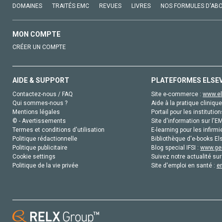
DOMAINES
TRAITÉS EMC
REVUES
LIVRES
NOS FORMULES D'AB
MON COMPTE
CRÉER UN COMPTE
AIDE & SUPPORT
PLATEFORMES ELSE
Contactez-nous / FAQ
Site e-commerce :
www.el
Qui sommes-nous ?
Aide à la pratique clinique
Mentions légales
Portail pour les institution
© - Avertissements
Site d'information sur l'E
Termes et conditions d'utilisation
E-learning pour les infirmi
Politique rédactionnelle
Bibliothèque d'e-books Els
Politique publicitaire
Blog special IFSI :
www.gen
Cookie settings
Suivez notre actualité sur
Politique de la vie privée
Site d'emploi en santé :
e